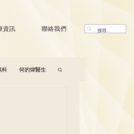
療資訊
聯絡我們
喉科
何的煒醫生
生
呼吸系統科
生
曾振峯醫生