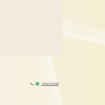
25431000
障礙 影響學習情緒 了解2
徵+在家訓練方法