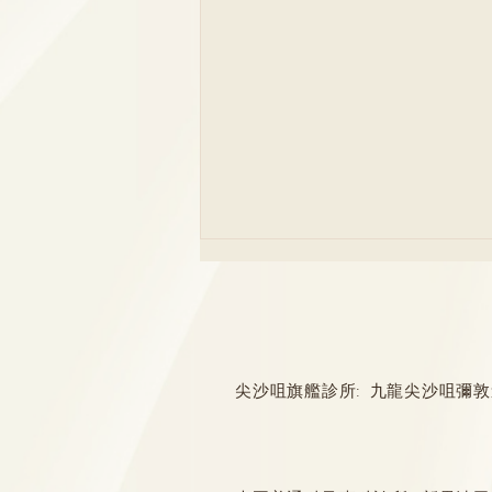
尖沙咀旗艦診所: 九龍尖沙咀彌敦道132
Emo同抑鬱症點樣分？情緒低
落持續X日要小心！6大症狀恐