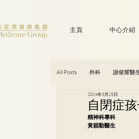
主頁
中心介紹
All Posts
外科
謝俊耀醫
2024年3月25日
婦產科
黃潔華醫生
自閉症孩
精神科專科
吳健聰醫生
神經外科
黃穎勤醫生