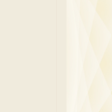
吳少彬醫生