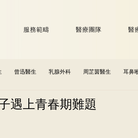
服務範疇
醫療團隊
醫
生
曾迅醫生
乳腺外科
周芷茵醫生
耳鼻
李文軒醫生
泌尿外科
何國樑醫生
李語潔醫
子遇上青春期難題
黃秉康醫生
麥偉傑醫生
心臟科
李家輝醫