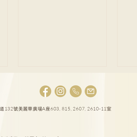
號美麗華廣場A座603, 815, 2607, 2610-11室
焦慮症｜學業壓力大恐引發焦
讀寫
慮 留意8個先兆 及早發現兒童
個特