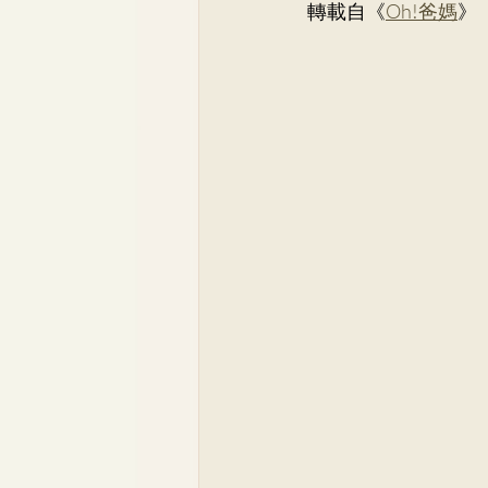
轉載自《
Oh!爸媽
》
骨科
李崇義醫生
家
兒科專科
蘇詠怡醫生