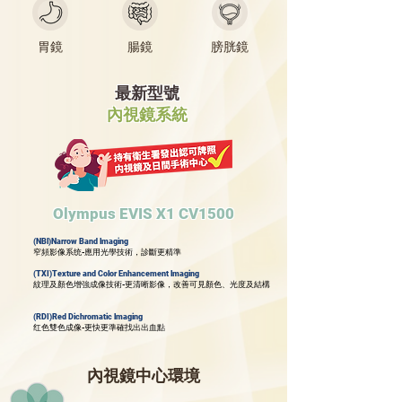
胃鏡
腸鏡
膀胱鏡
最新型號
內視鏡系統
Olympus EVIS X1 CV1500
(NBl)Narrow Band lmaging
窄頻影像系统-應用光學技術，診斷更精準
(TXI)Texture and Color Enhancement lmaging
紋理及顏色增強成像技術-更清晰影像，改善可見顏色、光度及結構
(RDI)Red Dichromatic lmaging
红色雙色成像-更快更準確找出出血點
內視鏡中心環境