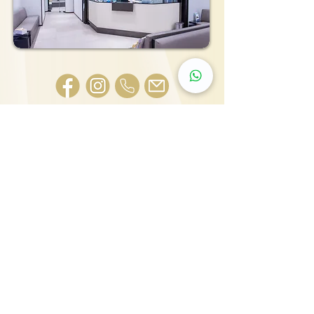
尖沙咀旗艦診所: 九龍尖沙咀彌敦道132號美麗華
廣場A座603, 815, 2607, 2610-11室
25431000
大圍普通科及專科診所: 新界沙田車公廟路18號圍
方4樓417室
25431001
旺角眼科中心：旺角彌敦道664號惠豐中心7樓
703-706室，9樓及10樓全層