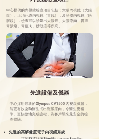
中心提供的內視鏡檢查項目包括：大腸內視鏡（大腸
鏡）、上消化道內視鏡（胃鏡），及膀胱內視鏡（膀
胱鏡），檢查可以診斷出大腸癌、大腸瘜肉、胃癌、
胃潰瘍、胃瘜肉、膀胱癌等疾病。
​先進設備及儀器
中心採用最新的Olympus CV1500 內視鏡儀器，
能更有效協助醫生找出隱藏瘜肉，令醫生更精
準、更快捷地完成療程，為客戶帶來最安全的檢
查體驗。
先進的高解像度電子內視鏡系統
可同時進行窄頻光譜 (Narrow Banding