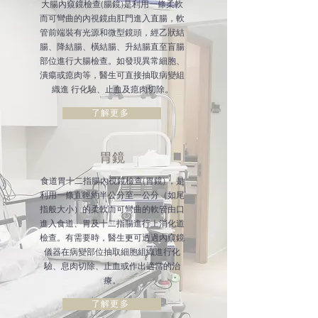
大腸內窺鏡檢查(腸鏡)是利用一條柔軟
而可彎曲的內視鏡由肛門進入直腸，軟
管前端裝有光源和微型鏡頭，經乙狀結
腸、降結腸、橫結腸、升結腸直至盲腸
部位進行大腸檢查。如發現異常細胞、
潰瘍或瘜肉等，醫生可直接抽取病變組
織進 行化驗、止血及瘜肉切除。
了解更多
胃鏡
食道胃十二指腸內視鏡檢查(胃鏡) ，是
利用一條直徑約半公分至一公分（如尾
指般大小）的柔軟而可彎曲的軟管由口
進入食道、胃及十二指腸進行上消化道
檢查。有需要時，醫生更可透過內窺鏡
儀器在病變部位抽取細胞組織進行化
驗、息肉切除、止血或作出適當的治
療。
了解更多