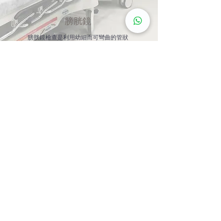
膀胱鏡
膀胱鏡檢查是利用幼細而可彎曲的管狀
檢查膀胱。膀胱鏡檢查可用以診斷出現
在膀胱、男性前列腺及尿道的病變。於
臨床上，膀胱鏡能擴張尿道、清除膀胱
血塊、抽取膀胱或尿道病變活組織，以
及協助插入/移除輸尿管支架等。
了解更多
Book now
尖沙咀旗艦診所: 九龍尖沙咀彌敦道132號美麗華
廣場A座603, 815, 2607, 2610-11室