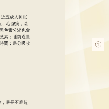
，近五成人睡眠
症、心臟病，甚
黑色素分泌也會
激素；睡前過量
時間；過分吸收
鐘，最長不應超