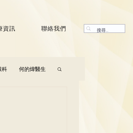
療資訊
聯絡我們
喉科
何的煒醫生
生
呼吸系統科
生
曾振峯醫生