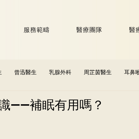
服務範疇
醫療團隊
醫
生
曾迅醫生
乳腺外科
周芷茵醫生
耳鼻
李文軒醫生
泌尿外科
何國樑醫生
李語潔醫
識——補眠有用嗎？
黃秉康醫生
麥偉傑醫生
心臟科
李家輝醫