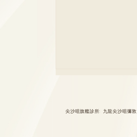
尖沙咀旗艦診所: 九龍尖沙咀彌敦道132
厄爾尼諾與漢坦病毒關係