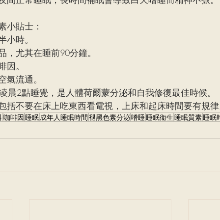
素小貼士：
半小時。
品，尤其在睡前90分鐘。
啡因。
空氣流通。
至凌晨2點睡覺，是人體荷爾蒙分泌和自我修復最佳時候。
包括不要在床上吃東西看電視，上床和起床時間要有規律
科
咖啡因
睡眠
成年人睡眠時間
褪黑色素分泌
嗜睡
睡眠衞生
睡眠質素
睡眠