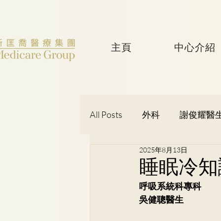
主頁
中心介紹
All Posts
外科
謝俊耀醫
2025年8月13日
婦產科
黃潔華醫生
睡眠冷知
呼吸系統科專科
吳健聰醫生
神經外科
吳健聰醫生