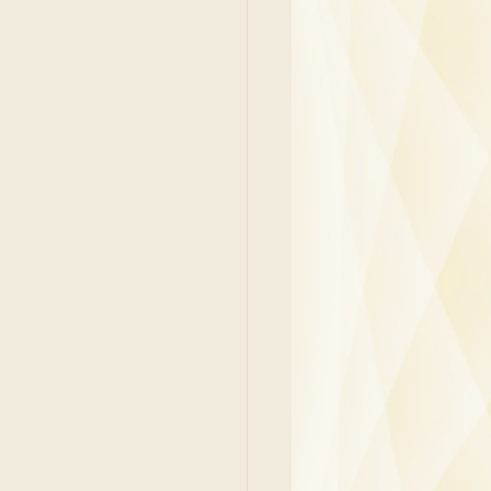
吳少彬醫生