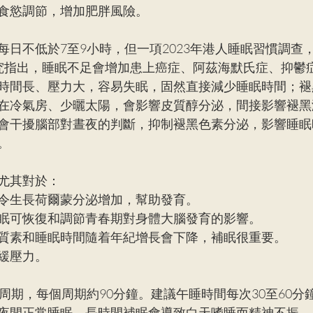
食慾調節，增加肥胖風險。
每日不低於7至9小時，但一項2023年港人睡眠習慣調查
究指出，睡眠不足會增加患上癌症、阿茲海默氏症、抑鬱
時間長、壓力大，容易失眠，固然直接減少睡眠時間；褪
在冷氣房、少曬太陽，會影響皮質醇分泌，間接影響褪黑
會干擾腦部對晝夜的判斷，抑制褪黑色素分泌，影響睡眠
。
尤其對於：
令生長荷爾蒙分泌增加，幫助發育。
眠可恢復和調節青春期對身體大腦發育的影響。
質素和睡眠時間隨着年紀增長會下降，補眠很重要。
緩壓力。
周期，每個周期約90分鐘。建議午睡時間每次30至60分
夜間正常睡眠，長時間補眠會導致白天嗜睡而精神不振。