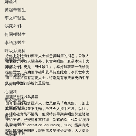
婦產科
黃潔華醫生
李文軒醫生
泌尿外科
何國樑醫生
李語潔醫生
呼吸系統科
近年中外時有影藝圈人士罹患鼻咽癌的消息，公眾人
吳健聰醫生
物個案分外惹人關注外，其實鼻咽癌一直是本港十大
神經外科
癌病之一，更是「男性殺手」，幸好隨著新一代檢測
技術面世，有助更準確和及早篩查此症，令死亡率大
黃秉康醫生
減，而亦足證有需要人士，特別是有家族病史的中年
麥偉傑醫生
人，儘早進行篩檢的重要性。
心臟科
早期易被誤以為鼻塞
李家輝醫生
因鼻咽癌好發於亞洲人，故又稱為「廣東癌」，加上
曾振峯醫生
其初期的症狀並不明顯，故常令人措手不及。以往，
鼻咽癌確實防不勝防，但現時的早期鼻咽癌篩查隨著
骨科
技術突破，已變得相當精準，新式的次世代DNA測序
李崇義醫生
技術（Next Generation Sequencing，NGS）能夠有效
找出早期的鼻咽癌，讓患者及早接受治療，大大提高
家庭醫學科
痊癒率。