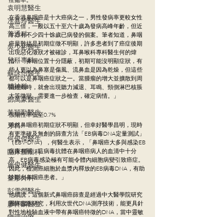
袁明慧醫生
在香港鼻咽癌是十大癌病之一，男性發病率更較女性
冼嘉玲醫生
高三倍，一般以五十至六十歲為發病高峰年齡，但近
普通科
年亦有不少四十馀歲已病發的個案。筆者知道，鼻咽
癌最難搞是初期症徵不明顯，許多患者到了癌症後期
吳少彬醫生
出現惡化徵狀才被確診，耳鼻喉科專科醫生何的煒
兒科專科
指，「鼻咽位置十分隱蔽，初期可能沒明顯症狀，有
些人更以為鼻塞是傷風、流鼻血是因為乾燥，但這些
蘇詠怡醫生
都可以是鼻咽癌症狀之一。當腫瘤的增大並擴散到周
精神科
圍組織時，就會出現聽力減退、耳鳴、頸側淋巴核脹
大等徵狀，需要進一步檢查，確定病情。」
鄧萬豪醫生
黃穎勤醫生
假陽性率低至0.7%
牙科
雖然鼻咽癌初期症狀不明顯，但幸好醫學昌明，現時
有更準確及無創的篩查方法「EB病毒DNA定量測試」
何俊傑醫生
（EBV-DNA），何醫生表示，「鼻咽癌大多與感染EB
臨床腫瘤科
病毒有關，這病毒抗體在鼻咽癌病人的血清中十分
高，EB病毒感染極有可能令體內細胞病變引致癌症。
施俊健醫生
因此，檢測癌細胞於血漿內釋放的EB病毒DNA，有助
整形外科
診斷出鼻咽癌患者。」
彭雪瑩醫生
他續說，這個新式鼻咽癌篩查是經過中大醫學院研究
廖軒麟醫生
團隊臨牀研究，利用次世代DNA測序技術，能更具針
對性地檢驗血液中帶有鼻咽癌特徵的DNA，當中靈敏
物理治療