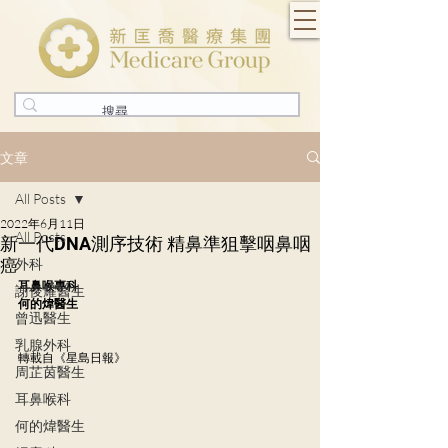
文章
All Posts
2022年6月11日
All Posts
新一代DNA測序技術 精鼻準狙擊咽鼻咽
癌
外科
耳鼻喉專科
謝俊耀醫生
何的煒醫生
曾迅醫生
乳腺外科
轉載自《星島日報》
周芷茵醫生
耳鼻喉科
何的煒醫生