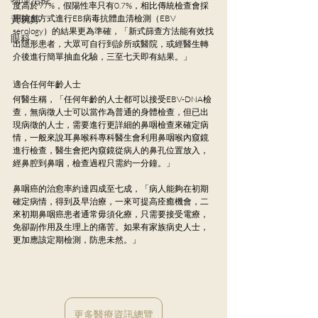
度高於97%，假陽性率只有0.7%，相比傳統檢查會採
黃琬婷
用抽血方式進行EB病毒抗體血清檢測（EBV 
serology）的結果更為準確，「新式篩查方法能有效找
眼科
出隱形患者，大眾可自行到診所或醫院，或經醫生轉
介後進行簡單抽血化驗，三至七天即有結果。」
適合任何年齡人士
何醫生稱，「任何年齡的人士都可以接受EBV-DNA檢
查，無病徵人士可以當作為普通的身體檢查，但已出
現病徵的人士，需要進行更詳細的鼻咽檢查來確定病
情，一般來說耳鼻喉科專科醫生會利用鼻咽喉內窺鏡
進行檢查，醫生會把內窺鏡從病人的鼻孔位置放入，
經鼻腔到鼻咽，檢查過程只需約一分鐘。」
鼻咽癌的治愈率約達四成至七成，「病人能夠在初期
確定病情，得到及早治療，一來可提高痊癒機會，二
來初期鼻咽癌患者通常毋須化療，只需要接受電療，
免卻副作用及生理上的痛苦。如果有家族病史人士，
更加應該定期檢測，防患未然。」
更多醫療資訊總覽