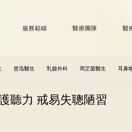
服務範疇
醫療團隊
醫
生
曾迅醫生
乳腺外科
周芷茵醫生
耳鼻
李文軒醫生
泌尿外科
何國樑醫生
李語潔醫
護聽力 戒易失聰陋習
黃秉康醫生
麥偉傑醫生
心臟科
李家輝醫