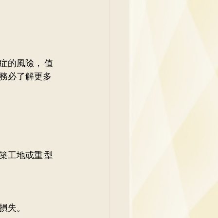
症的風險， 值
務必了解更多 
築工地或重 型
損失。 