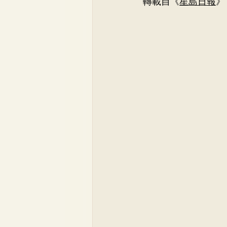
轉載自《
星島日報
》
骨科
李崇義醫生
家
兒科專科
蘇詠怡醫生