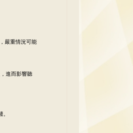
，嚴重情況可能
險，進而影響聽
醫。