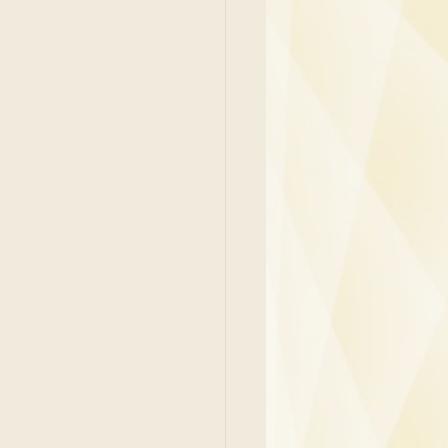
吳少彬醫生