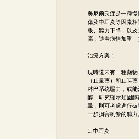
美尼爾氏症是一種慢
傷及中耳炎等因素相
脹、聽力下降，以及
高；隨着病情加重，
治療方案：
現時還未有一種藥物
（止暈藥）和止嘔藥
淋巴系統壓力，或能
醇，研究顯示類固醇
暈，則可考慮進行破
一步損害剩餘的聽力
2. 中耳炎 