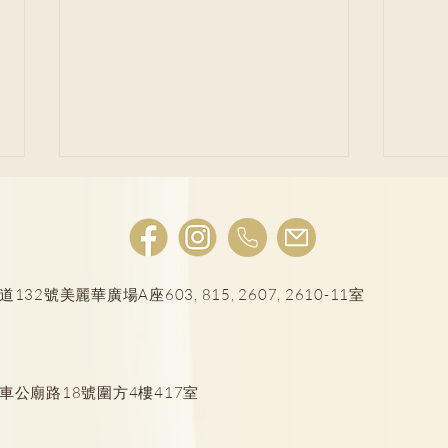
號美麗華廣場A座603, 815, 2607, 2610-11室
正確除耳垢3方案 清潔有誤招
撩耳
炎症
解採
車公廟路18號圍方4樓417室