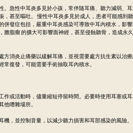
性。急性中耳炎多見於小孩，常伴隨耳痛、聽力減弱、耳
振，甚至嘔吐。 慢性中耳炎多見於成人，患者可能感到聽
的併發症包括，嚴重中耳炎感染可導致中耳內積水，影響
，膽脂瘤 的擴大可影響面神經，甚至侵蝕聽骨，造成永
處方消炎止痛藥以緩解耳痛，並視需要處方抗生素以治療
經常復發，可能需要手術抽取耳內積水。
工作或活動時，儘量縮短停留時間。必要時使用耳塞或耳
其他嘈雜場所。 
耳機，並控制音量，以減少聽力損害和耳部感染的風險。