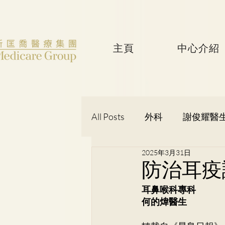
主頁
中心介紹
All Posts
外科
謝俊耀醫
2025年3月31日
婦產科
黃潔華醫生
防治耳疫
耳鼻喉科專科
吳健聰醫生
神經外科
何的煒醫生