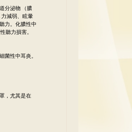
道分泌物 （膿
 力減弱、眩暈
聽力。化膿性中
久性聽力損害。
細菌性中耳炎。
罩，尤其是在 
 