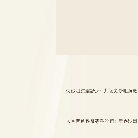
尖沙咀旗艦診所: 九龍尖沙咀彌敦道132
不明鼻塞早求診 或屬癌變先兆
大圍普通科及專科診所: 新界沙田