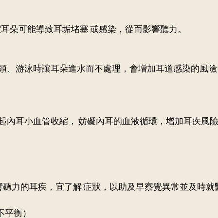
潔耳朵可能導致耳垢堵塞 或感染，從而影響聽力。 
頭、游泳時讓耳朵進水而不處理，會增加耳道感染的風險
起內耳小血管收縮， 妨礙內耳的血液循環，增加耳疾風
響聽力的耳疾，宜了解 症狀，以助及早察覺異常並及時就
不平衡） 