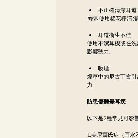
不正確清潔耳道
 經常使用棉花棒清 
耳道衞生不佳 
使用不潔耳機或在洗
影響聽力。 
吸煙 
煙草中的尼古丁會引
力
防患傷聽覺耳疾
以下是2種常見可影
1.美尼爾氏症（耳水