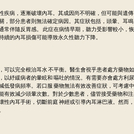
性疾病，逐漸破壞內耳。其成因尚不明確，但可能與遺傳
關，部分患者則無法確定病因。其症狀包括，頭暈、耳鳴
通常伴隨反胃感。 此症在病情早期，聽力受影響較小，
持續的內耳損傷可能導致永久性聽力下降。
，可以完全根治耳水 不平衡。醫生會視乎患者處方藥物如
，以紓緩病者的暈眩和 嘔吐的情況。有需要亦會處方利尿
減低發病頻率。若口服 藥物無法有效改善症狀，可考慮中
能有效減少頭暈次數。對於少數患者，儘管接受藥物和注
壞性內耳手術，切斷前庭 神經或引導內耳淋巴液。然而，
。 