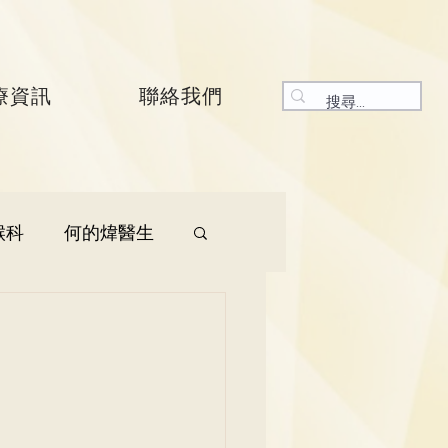
療資訊
聯絡我們
喉科
何的煒醫生
生
呼吸系統科
生
曾振峯醫生