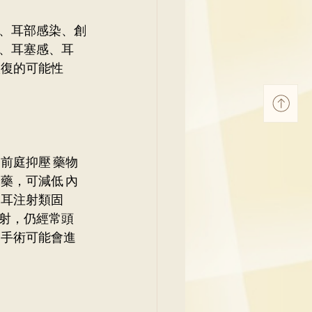
、耳部感染、創
、耳塞感、耳
恢復的可能性
前庭抑壓 藥物
藥，可減低 內
耳注射類固 
射，仍經常頭 
手術可能會進 