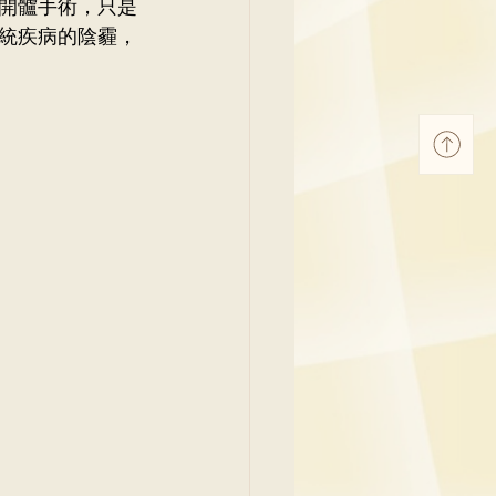
開髗手術，只是
統疾病的陰霾，