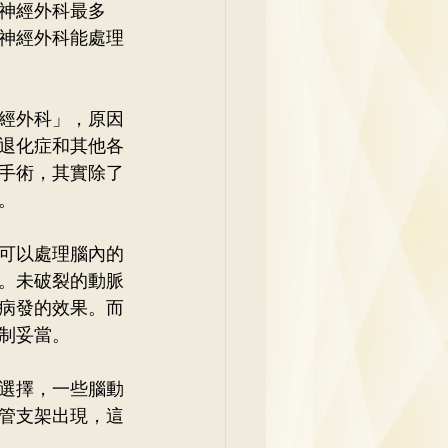
神經外科最多
吳少彬醫生
神經外科能處理
經外科」，原因
退化症和其他各
手術，其實除了
。
可以處理腦內的
。未破裂的動脈
病發的效果。而
制妥當。
選擇，一些腦動
管支架出現，這