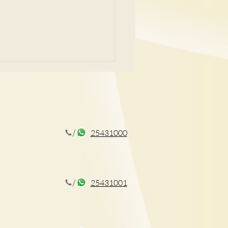
25431000
間盤突出60歲以上100%
率！再低頭玩電話就後
25431001
肩頸痛、背痛勿忽視