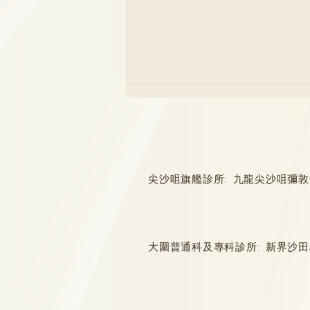
尖沙咀旗艦診所: 九龍尖沙咀彌敦道132
Coffee餵8個月大女兒奇異果
共用匙羹引「衛生爭議」 醫生
大圍普通科及專科診所: 新界沙田
列成人口腔6大病毒 嚴重可致
腦膜炎