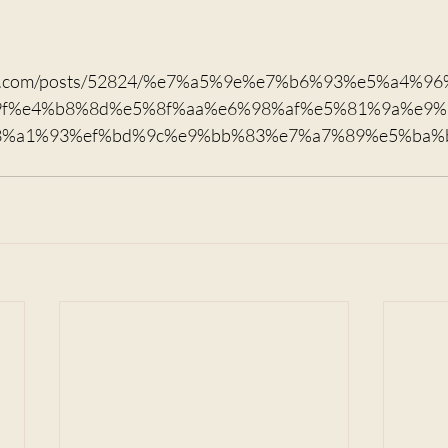
spire.com/posts/52824/%e7%a5%9e%e7%b6%93%e5%a4%
f%e4%b8%8d%e5%8f%aa%e6%98%af%e5%81%9a%e9%
8%a1%93%ef%bd%9c%e9%bb%83%e7%a7%89%e5%ba%