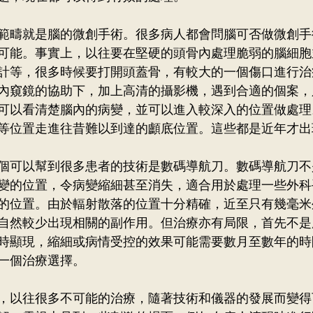
範疇就是腦的微創手術。很多病人都會問腦可否做微創手
可能。事實上，以往要在堅硬的頭骨內處理脆弱的腦細胞
計等，很多時候要打開頭蓋骨，有較大的一個傷口進行治
內窺鏡的協助下，加上高清的攝影機，遇到合適的個案，
可以看清楚腦內的病變，並可以進入較深入的位置做處理
等位置走進往昔難以到達的顱底位置。這些都是近年才出
個可以幫到很多患者的技術是數碼導航刀。數碼導航刀不
變的位置，令病變縮細甚至消失，適合用於處理一些外科
的位置。由於輻射散落的位置十分精確，近至只有幾毫米
自然較少出現相關的副作用。但治療亦有局限，首先不是
時顯現，縮細或病情受控的效果可能需要數月至數年的時
一個治療選擇。
，以往很多不可能的治療，隨著技術和儀器的發展而變得