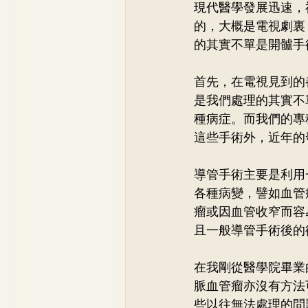
現代醫學發展迅速，
骨科
李崇義醫生
家
的，大概是電視劇裏
的其實不單是開髗手
兒科專科
蘇詠怡醫生
首先，在電視見到的
是我們處理的其實不
種病症。而我們的專
這些手術外，近年的
導管手術主要是利用
各種病變，譬如血管
瘤或因血管收窄而容
且一般導管手術後的
在我剛從醫學院畢業
脈血管瘤亦沒有方法
些以往無法處理的問