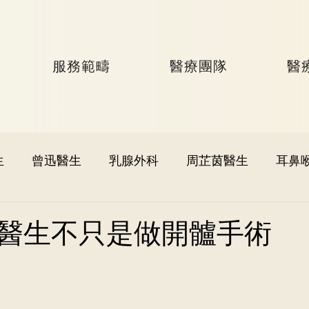
服務範疇
醫療團隊
醫
生
曾迅醫生
乳腺外科
周芷茵醫生
耳鼻
李文軒醫生
泌尿外科
何國樑醫生
李語潔醫
醫生不只是做開髗手術
黃秉康醫生
麥偉傑醫生
心臟科
李家輝醫