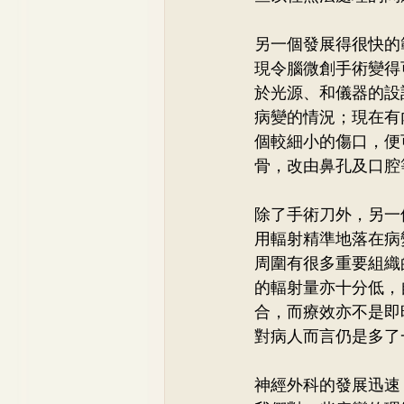
另一個發展得很快的
現令腦微創手術變得
於光源、和儀器的設
病變的情況；現在有
個較細小的傷口，便
骨，改由鼻孔及口腔
除了手術刀外，另一
用輻射精準地落在病
周圍有很多重要組織
的輻射量亦十分低，
合，而療效亦不是即
對病人而言仍是多了
神經外科的發展迅速