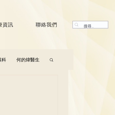
療資訊
聯絡我們
喉科
何的煒醫生
生
呼吸系統科
生
曾振峯醫生