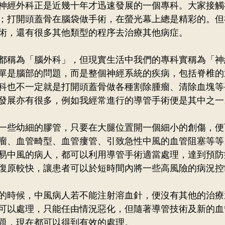
神經外科正是近幾十年才迅速發展的一個專科。大家接觸
庭醫學科
袁明慧醫生
冼嘉玲醫生
普通科
；打開頭蓋骨在腦袋做手術，在螢光幕上總是精彩的。但
術，還有很多其他類型的程序去治療其他病症。
都稱為「腦外科」，但現實生活中我們的專科實稱為「神
單是腦部的問題，而是整個神經系統的疾病，包括脊椎的
科也不一定就是打開頭蓋骨做各種割除腫瘤、清除血塊等
發展亦有很多，例如我經常進行的導管手術便是其中之一
一些幼細的膠管，只要在大腿位置開一個細小的創傷，便
瘤、血管畸型、血管瘻管、引致急性中風的血管阻塞等等
易中風的病人，都可以利用導管手術適當處理，達到預防
復原較快，讓患者可以於短時間內將一些高風險的病況控
的時候，中風病人若不能注射溶血針，便沒有其他的治療
可以處理，只能任由情況惡化，但隨著導管技術及新的血
題，現在都可以得到有效的處理。