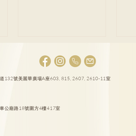
號美麗華廣場A座603, 815, 2607, 2610-11室
脂肪瘤與粉瘤極易混淆 醫生警
頸椎
告：一種情況恐屬惡性 拆解4
中招
車公廟路18號圍方4樓417室
大必做手術徵兆
悔！