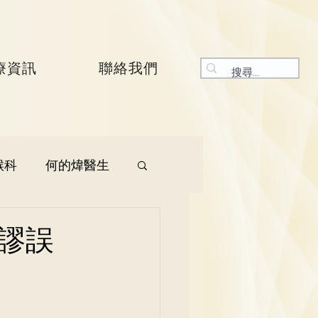
療資訊
聯絡我們
喉科
何的煒醫生
生
呼吸系統科
謬誤
生
曾振峯醫生