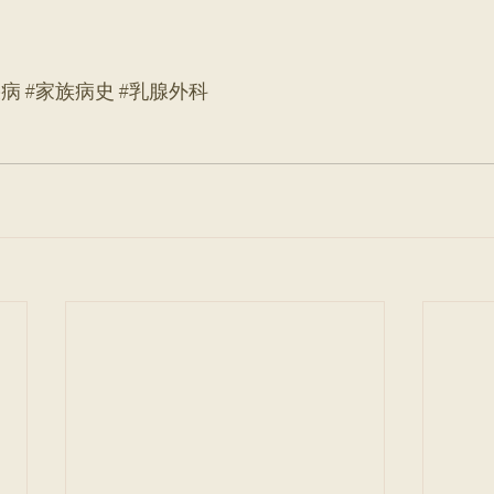
疾病
#家族病史
#乳腺外科