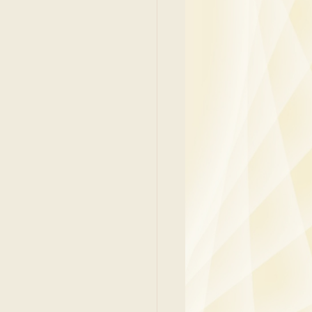
吳少彬醫生