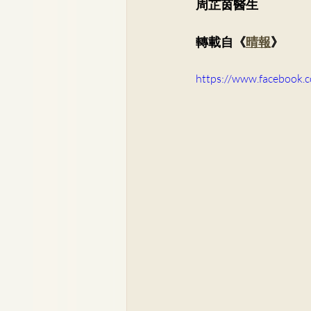
周芷茵醫生
骨科
李崇義醫生
家
轉載自《
晴報
》
兒科專科
蘇詠怡醫生
https://www.facebook