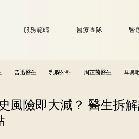
服務範疇
醫療團隊
醫
生
曾迅醫生
乳腺外科
周芷茵醫生
耳鼻
李文軒醫生
泌尿外科
何國樑醫生
李語潔醫
史風險即大減？ 醫生拆解
點
黃秉康醫生
麥偉傑醫生
心臟科
李家輝醫