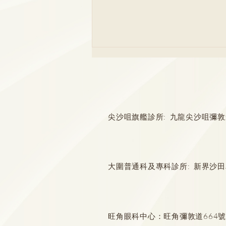
尖沙咀旗艦診所: 九龍尖沙咀彌敦道132
局部vs全乳房切除手術？乳癌
治療多面睇
大圍普通科及專科診所: 新界沙田
旺角眼科中心：旺角彌敦道664號惠