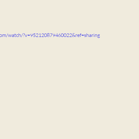
庭醫學科
袁明慧醫生
冼嘉玲醫生
普通科
.com/watch/?v=952120879460022&ref=sharing