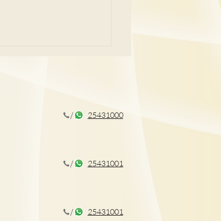
25431000
檢查全攻略 拆解唔同年齡
科病迷思
25431001
25431001