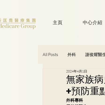
主頁
中心介紹
All Posts
外科
謝俊耀醫
2024年4月1日
婦產科
黃潔華醫生
無家族病
+預防重
吳健聰醫生
神經外科
外科專科