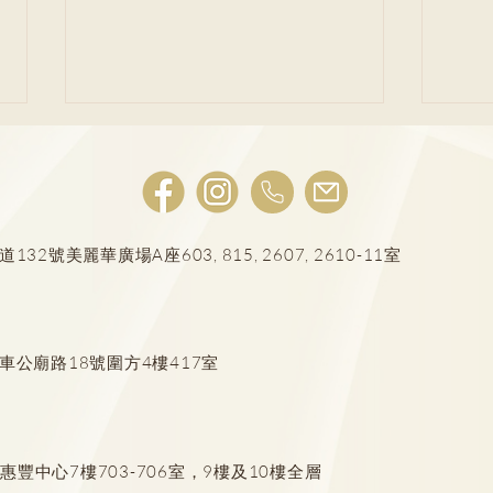
AI輔助乳癌篩查
號美麗華廣場A座603, 815, 2607, 2610-11室
婦科
層婦
車公廟路18號圍方4樓417室
豐中心7樓703-706室，9樓及10樓全層