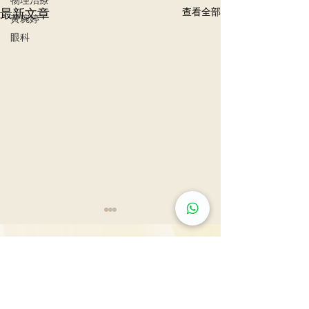
最新文章
查看全部
黃琬婷
眼科
肺結節風險評估
LDCT揪出早期
尖沙咀旗艦診所: 九龍尖沙咀彌敦道132號美麗華