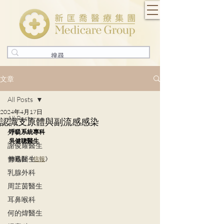
文章
All Posts
2024年4月17日
All Posts
認識支原體與副流感感染
外科
呼吸系統專科
吳健聰醫生
謝俊耀醫生
曾迅醫生
轉載自《
信報
》
乳腺外科
周芷茵醫生
耳鼻喉科
何的煒醫生