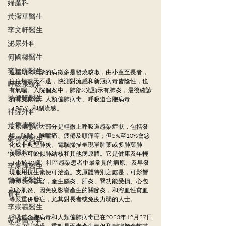
婦產科
黃潔華醫生
李文軒醫生
泌尿外科
何國樑醫生
李語潔醫生
這星期來求診的病徵多是發燒咳嗽，由小童至長者，
往往燒數天不退，快測對流感和新冠病毒皆陰性，也
呼吸系統科
有氣喘。入院個案中，肺部X光顯示有肺炎，最後確診
吳健聰醫生
的有支原體、人類偏肺病毒、呼吸道合胞病毒
（RSV）和副流感。
神經外科
黃秉康醫生
支原體患者大部分是輕微上呼吸道感染症狀，包括發
燒、咳嗽、喉嚨痛、疲倦及頭痛等；但5%至10%會惡
麥偉傑醫生
化成非典型肺炎。電腦掃描呈現單肺葉或多肺葉肺
心臟科
炎，亦可貌似肺結核和其他病原體。它是健康及年輕
（小於40歲）社區感染患者中最常見的病原。及早發
李家輝醫生
現服用抗生素便可治癒。支原體特別之處是，可影響
曾振峯醫生
肺部以外器官，產生腦炎、肝炎、腎功能受損、心包
和心肌炎、因免疫影響產生的關節炎，和溶血性貧血
骨科
等嚴重併發症，尤其對長者或免疫力弱的人士。
李崇義醫生
呼吸道合胞病毒和人類偏肺病毒已在2023年12月27日
家庭醫學科