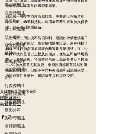
文章內討論過，重點是兩者產生氣促和喘鳴機會較其
袁明慧醫生
他病毒高，亦常見兩邊肺部感染。
冼嘉玲醫生
副流感一般較季節性流感輕微，主要是上呼吸道病
普通科
徵。然而，幼童和抵抗力弱病者可產生嚴重肺炎併發
症；目前沒副流感疫苗。
吳少彬醫生
兒科專科
以上病原，用快測不能偵測到，建議如持續發燒兩日
以上，而且有氣促，應盡快找醫生診治。用鼻咽拭子
蘇詠怡醫生
和痰液進行肺炎病原體聚合酶連鎖反應測試，在12小
精神科
時內可找到是否以上提及的感染，便能立即精準用藥
醫治，及早康復。預防勝於治療，高危長者及早接種
鄧萬豪醫生
RSV和肺炎疫苗尤其重要。季節性流感疫苗雖然對流
黃穎勤醫生
感沒直接預防，但如不幸同時有流感和副流感夾擊，
病情嚴重性會倍升，建議每年接種流感疫苗。
牙科
何俊傑醫生
吳健聰醫生
呼吸系統科
臨床腫瘤科
呼吸系統科
施俊健醫生
吳健聰醫生
整形外科
彭雪瑩醫生
廖軒麟醫生
物理治療