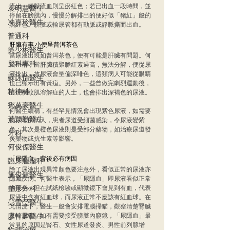
流出、靜脈流血則呈瘀紅色；若已出血一段時間，並
袁明慧醫生
停留在膀胱內，慢慢分解排出的便好似「豬紅」般的
冼嘉玲醫生
黑紅色。膀胱或輸尿管都有動脈或靜脈撕而出血。
普通科
肝臟有事 小便呈普洱茶色
吳少彬醫生
當尿液出現如普洱茶色，便有可能是肝臟有問題。何
兒科專科
醫生稱，當肝臟積聚膽紅素過高，無法分解，便從尿
液排出，故尿液會呈偏深啡色，這類病人可能從眼睛
蘇詠怡醫生
也已顯示出有黃疸。另外，一些曾做完劇烈運動後，
精神科
出現橫紋肌溶解症的人士，也會排出深褐色的尿液。
鄧萬豪醫生
何醫生續稱，有些罕見情況會出現紫色尿液，如需要
黃穎勤醫生
插尿喉的病人，患者尿道受細菌感染，令尿液變紫
色；其次是橙色尿液則是受部分藥物，如治療尿道發
牙科
炎藥物或抗生素等影響。
何俊傑醫生
「尿隱血」背後必有病因
臨床腫瘤科
除了尿液出現異常顏色要注意外，看似正常的尿液亦
施俊健醫生
隱藏疾病。何醫生表示，「尿隱血」即尿液看似正常
整形外科
的黃色，但在試紙檢驗或顯微鏡下會見到有血，代表
尿液中含有紅血球，而尿液正常不應該有紅血球。在
彭雪瑩醫生
此情況下，醫生一般會安排電腦掃瞄，觀察清楚腎臟
廖軒麟醫生
及輸尿管，如有需要接受膀胱內窺鏡，「尿隱血」最
常見的原因是腎石、女性尿道發炎、男性前列腺增
物理治療