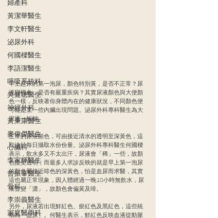
婦產科
黃潔華醫生
李文軒醫生
泌尿外科
何國樑醫生
李語潔醫生
呼吸系統科
早上起床的第一泡尿，顏色特別黃，是否不正常？尿
液變橙色，是否有嚴重疾病？其實尿液顏色與大便顏
吳健聰醫生
色一樣，反映著你身體內在的健康狀況，不同顏色便
神經外科
可能是某一些內臟出現問題。泌尿外科專科醫生為大
家逐一拆解。
黃秉康醫生
麥偉傑醫生
正常的尿液顏色，可由接近清水的透明至深黃色，這
取決於每日攝取水份份量。泌尿外科專科醫生何國樑
心臟科
表示，飲水多又不太出汗，尿液會「稀」一些，故顏
李家輝醫生
色接受透明；而最多人求診反映的就是早上第一泡尿
的顏色屬接近啡色的深黃色，怕是血尿而求醫，其實
曾振峯醫生
這也屬正常現象，因人體經過一晚10小時無飲水，尿
骨科
液會變「濃」，故顏色會偏黃及啡。
李崇義醫生
另外，尿液若出現鮮紅色、瘀紅色及黑紅色，這些統
家庭醫學科
稱為「血尿」。何醫生表示，鮮紅色反映血液從動脈