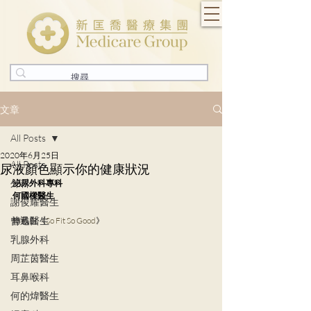
文章
All Posts
2020年6月25日
All Posts
尿液顏色顯示你的健康狀況
外科
泌尿外科專科
何國樑醫生
謝俊耀醫生
曾迅醫生
轉載自《
So Fit So Good
》
乳腺外科
周芷茵醫生
耳鼻喉科
何的煒醫生