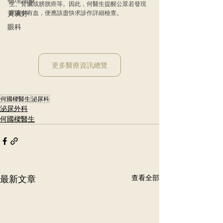
生、腎臟或膀胱癌等。因此，何醫生提醒公眾若發現
黃琬婷
尿液中有血，便應該盡快求診作詳細檢查。
眼科
更多醫療資訊總覽
何國樑醫生
泌尿科
泌尿外科
何國樑醫生
最新文章
查看全部