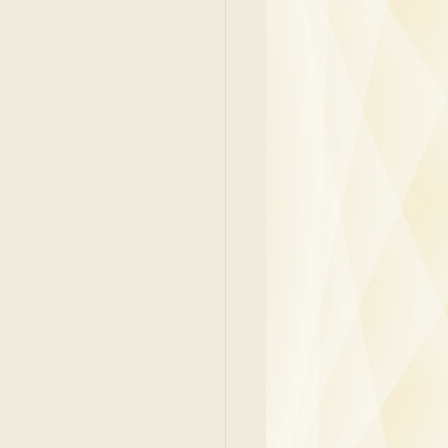
吳少彬醫生