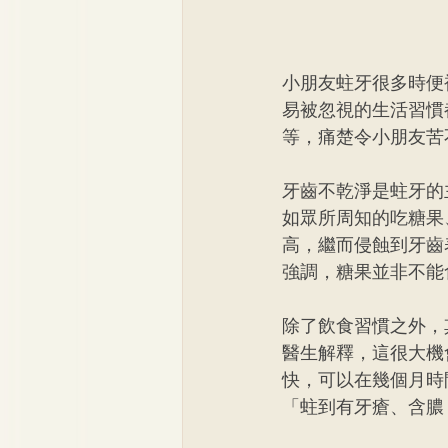
小朋友蛀牙很多時便
易被忽視的生活習慣
等，痛楚令小朋友苦
牙齒不乾淨是蛀牙的
如眾所周知的吃糖果
高，繼而侵蝕到牙齒
強調，糖果並非不能
除了飲食習慣之外，
醫生解釋，這很大機
快，可以在幾個月時
「蛀到有牙瘡、含膿