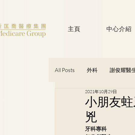
主頁
中心介紹
All Posts
外科
謝俊耀醫
2021年10月29日
婦產科
黃潔華醫生
小朋友蛀
兇
吳健聰醫生
神經外科
牙科專科