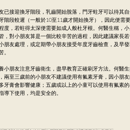
友已接迎換牙階段，乳齒開始脫落，門牙蛀牙可以待其自
牙階段較遲（一般於10至11歲才開始換牙），因此便需
程度，若蛀得太深便需要如成人般杜牙根。何醫生稱，小
管，對小朋友算是一個比較辛苦的過程，因此建議家長若
小朋友處理，或定期帶小朋友接受年度牙齒檢查，及早發
苦。
養小朋友注意牙齒衛生，盡早教育正確刷牙方法。何醫生
，兩至三歲前的小朋友不建議使用有氟素牙膏，因小朋友
多牙膏會影響健康；五歲或以上的小童可以使用有氟素的
指導下使用，均是安全的。