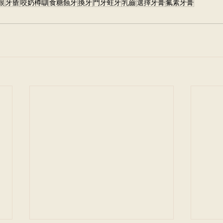
根
牙瘡
咬奶樽瞓
食糖蝕牙
換牙
門牙蛀牙
乳齒
選擇牙膏
氟素牙膏