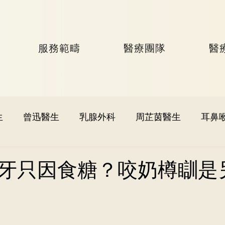
服務範疇
醫療團隊
醫
生
曾迅醫生
乳腺外科
周芷茵醫生
耳鼻
李文軒醫生
泌尿外科
何國樑醫生
李語潔醫
牙只因食糖？咬奶樽瞓是
黃秉康醫生
麥偉傑醫生
心臟科
李家輝醫