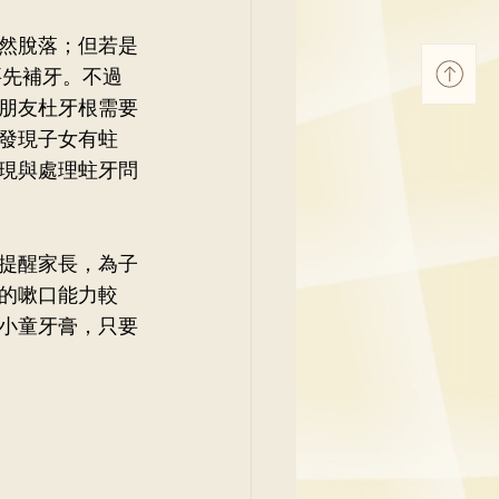
然脫落；但若是
要先補牙。不過
朋友杜牙根需要
發現子女有蛀
現與處理蛀牙問
提醒家長，為子
的嗽口能力較
小童牙膏，只要