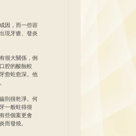
成因，而一些容
出現牙瘡、發炎
有很大關係，例
口腔的酸蝕較
牙愈蛀愈深。他
。
齒則很乾淨。何
牙一般蛀得很
有些個案更會
炎而發燒。