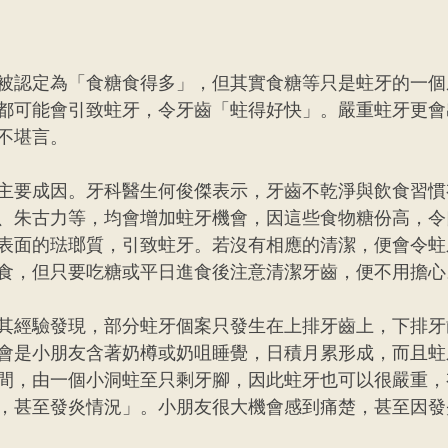
被認定為「食糖食得多」，但其實食糖等只是蛀牙的一個
都可能會引致蛀牙，令牙齒「蛀得好快」。嚴重蛀牙更會
不堪言。
主要成因。牙科醫生何俊傑表示，牙齒不乾淨與飲食習慣
、朱古力等，均會增加蛀牙機會，因這些食物糖份高，令
表面的琺瑯質，引致蛀牙。若沒有相應的清潔，便會令蛀
食，但只要吃糖或平日進食後注意清潔牙齒，便不用擔心
其經驗發現，部分蛀牙個案只發生在上排牙齒上，下排牙
會是小朋友含著奶樽或奶咀睡覺，日積月累形成，而且蛀
間，由一個小洞蛀至只剩牙腳，因此蛀牙也可以很嚴重，
，甚至發炎情況」。小朋友很大機會感到痛楚，甚至因發