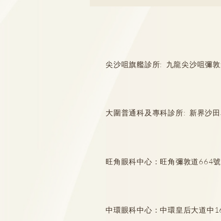
尖沙咀旗艦診所: 九龍尖沙咀彌敦道132
多年前補牙，補牙物料掉了或
崩缺怎麼辦？
大圍普通科及專科診所: 新界沙田
旺角眼科中心：旺角彌敦道664號惠
中環眼科中心：中環皇后大道中16-