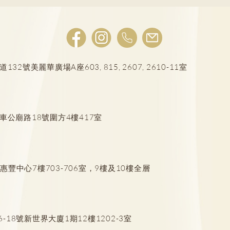
植牙後護理
號美麗華廣場A座603, 815, 2607, 2610-11室
箍牙
車公廟路18號圍方4樓417室
豐中心7樓703-706室，9樓及10樓全層
18號新世界大廈1期12樓1202-3室