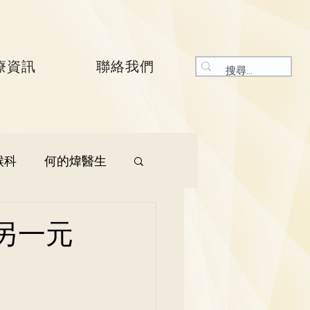
療資訊
聯絡我們
喉科
何的煒醫生
生
呼吸系統科
另一元
生
曾振峯醫生