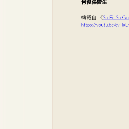
何俊傑醫生
骨科
李崇義醫生
家
轉載自 《
So Fit So G
https://youtu.be/cvHg
兒科專科
蘇詠怡醫生