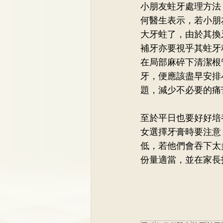
小朋友蛀牙處理方法
何醫生表示，若小朋
大牙蛀了，由於其換
補牙亦要視乎其蛀牙
在局部麻碎下清潔根
牙，便應該盡早安排
題，減少不必要的痛
至於平日也要好好培
女選擇牙膏時要注意
低，若他們會吞下太
份量適當，並在家長