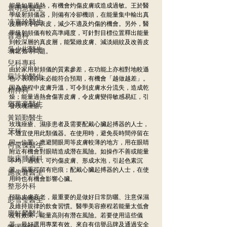
能量如果過熱，有機會灼傷皮膚或造成過敏。王於醫
袁明慧醫生
學級射頻儀器，則備有冷卻機頭，在能量集中輸出真
冼嘉玲醫生
皮層時冷卻表皮，減少不適及灼傷的機會。另外，醫
學級射頻儀有較高準繩度，可針對目標位置釋出能量
普通科
到較深層的真皮層，能緊緻皮膚、減淡細紋及改善皮
吳少彬醫生
膚鬆弛等問題。
兒科專科
由於家用射頻儀的質素參差，在功能上亦相對地較遜
蘇詠怡醫生
色，表現亦未必能符合預期，有機會「越做越差」。
因為療程中皮膚升溫，可令到皮膚水分流失，造成乾
精神科
燥；能量過熱會傷害皮膚，令皮膚變得敏感易紅，引
鄧萬豪醫生
發玫瑰痤瘡。
黃穎勤醫生
玫瑰痤瘡、濕疹患者及需要配戴心臟起搏器的人士，
牙科
不適宜使用此類儀器。在使用時，避免長時間停留在
同一位置；應避開眼周等皮膚較薄的地方，用在眼睛
何俊傑醫生
附近有機會對眼睛造成潛在風險。如操作不善或能量
臨床腫瘤科
不均、過強，可灼傷皮膚、形成水泡，引起色素沉
澱，嚴重可留有疤痕；配戴心臟起搏器的人士，在使
施俊健醫生
用時也有機會影響心臟。
整形外科
預防皮膚衰老，最重要的是做好日常防曬、注意保濕
彭雪瑩醫生
及維持規律的飲食習慣。醫學美容療程若能量太低會
廖軒麟醫生
沒有效果，能量高則有潛在風險。若要使用這些儀
器，最好選用專業有效、來自有信譽品牌及通過安全
物理治療