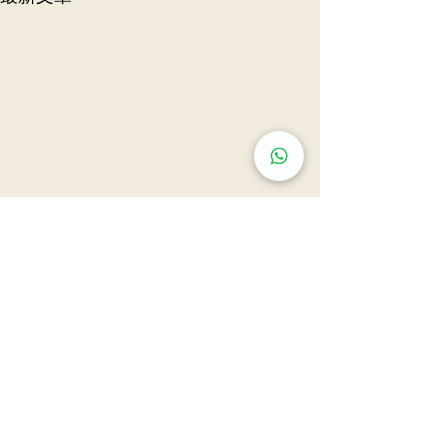
尖沙咀旗艦診所: 九龍尖沙咀彌敦道132號美麗華
廣場A座603, 815, 2607, 2610-11室
如何篩查？港3大男性癌症
轉涼時分頻發病