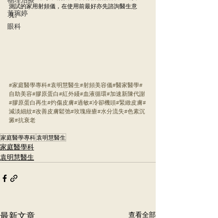
測試的家用射頻儀，在使用前最好亦先諮詢醫生意
黃琬婷
見。
眼科
#家庭醫學專科
#袁明慧醫生
#射頻美容儀
#醫家醫學
#
自助美容
#膠原蛋白
#紅外綫
#血液循環
#加速新陳代謝
#膠原蛋白再生
#灼傷皮膚
#過敏
#冷卻機頭
#緊緻皮膚
#
減淡細紋
#改善皮膚鬆弛
#玫瑰痤瘡
#水分流失
#色素沉
澱
#抗衰老
家庭醫學專科
袁明慧醫生
家庭醫學科
袁明慧醫生
最新文章
查看全部