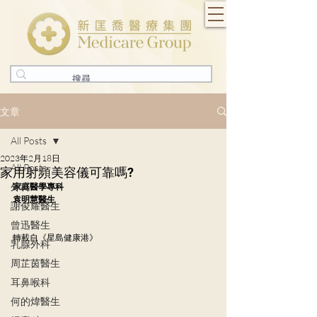
文章
All Posts
2023年2月18日
All Posts
家用射頻美容儀可靠嗎?
外科
家庭醫學專科
袁明慧醫生
謝俊耀醫生
曾迅醫生
轉載自《星島健康港》
乳腺外科
周芷茵醫生
耳鼻喉科
何的煒醫生