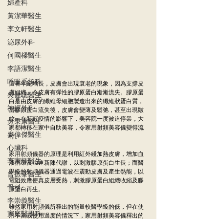
婦產科
黃潔華醫生
李文軒醫生
泌尿外科
何國樑醫生
李語潔醫生
呼吸系統科
隨著年紀增長，皮膚會出現衰老的現象，因為支撐皮
膚組織、令皮膚有彈性的膠原蛋白漸漸流失。膠原蛋
吳健聰醫生
白是由皮膚的纖維母細胞製造出來的纖維狀蛋白質，
神經外科
當膠原蛋白流失後，皮膚會變薄及鬆弛，甚至出現皺
紋。在新冠疫情的影響下，美容院一度被迫停業，大
黃秉康醫生
家都轉移在家中自助美容，令家用射頻美容儀變得流
麥偉傑醫生
行。
心臟科
家用射頻儀器的原理是利用紅外綫加熱皮膚，增加血
李家輝醫生
液循環及加速新陳代謝，以刺激膠原蛋白生長；而醫
學級的射頻儀器通過電波在震動皮膚及產生熱能，以
曾振峯醫生
電阻效應使真皮層受熱，刺激膠原蛋白組織收縮及膠
骨科
原蛋白再生。
李崇義醫生
雖然家用射頻儀所釋出的能量較醫學級的低，但在使
家庭醫學科
用不當或使用過度的情況下，家用射頻美容儀釋出的