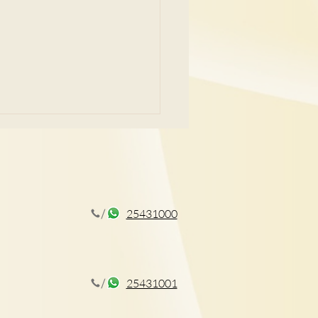
25431000
手術前後迷思 釋疑糾正謬
25431001