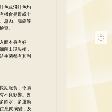
啡色或淺啡色均
有機會是胃或十
、息肉、腸癌等
檢查。
入面本身有好
細菌出現失衡，
益生菌都有其副
長期服食，令腸
有不良影響。要
多飲水、多運動
是由息肉演變，及