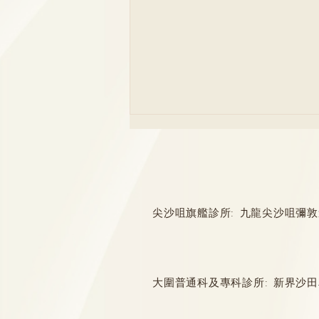
尖沙咀旗艦診所: 九龍尖沙咀彌敦道132
小腸氣大笑出事咳都出事？唔
醫小心腸壞死
大圍普通科及專科診所: 新界沙田