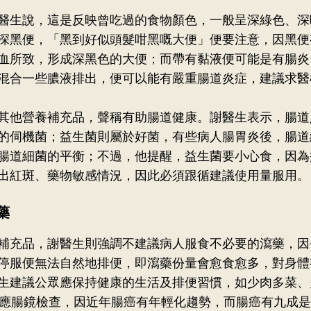
醫生說，這是反映曾吃過的食物顏色，一般呈深綠色、深
深黑便，「黑到好似頭髮咁黑嘅大便」便要注意，因黑便
血所致，形成深黑色的大便；而帶有黏液便可能是有腸炎
混合一些膿液排出，便可以能有嚴重腸道炎症，建議求醫
其他營養補充品，聲稱有助腸道健康。謝醫生表示，腸道
的伺機菌；益生菌則屬於好菌，有些病人腸胃炎後，腸道
腸道細菌的平衡；不過，他提醒，益生菌要小心食，因為
出紅斑、藥物敏感情況，因此必須跟循建議使用量服用。
藥
補充品，謝醫生則強調不建議病人服食不必要的瀉藥，因
停服便無法自然地排便，即瀉藥份量會愈食愈多，對身體
生建議公眾應保持健康的生活及排便習慣，如少肉多菜、
便應腸鏡檢查，因近年腸癌有年輕化趨勢，而腸癌有九成