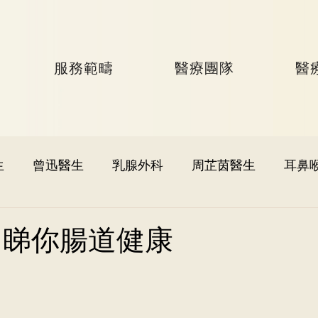
服務範疇
醫療團隊
醫
生
曾迅醫生
乳腺外科
周芷茵醫生
耳鼻
李文軒醫生
泌尿外科
何國樑醫生
李語潔醫
 睇你腸道健康
黃秉康醫生
麥偉傑醫生
心臟科
李家輝醫