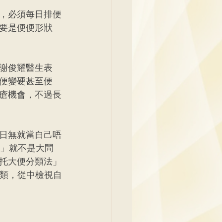
，必須每日排便
要是便便形狀
謝俊耀醫生表
便變硬甚至便
瘡機會，不過長
日無就當自己唔
仔」就不是大問
托大便分類法」
三個分類，從中檢視自