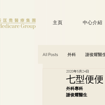
主頁
中心介紹
All Posts
外科
謝俊耀醫
2020年5月24日
婦產科
黃潔華醫生
七型便便
外科專科
吳健聰醫生
神經外科
謝俊耀醫生