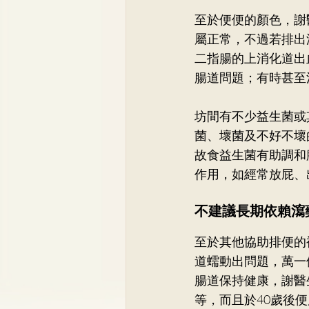
至於便便的顏色，謝
屬正常，不過若排出
二指腸的上消化道出
腸道問題；有時甚至
坊間有不少益生菌或
菌、壞菌及不好不壞
故食益生菌有助調和
作用，如經常放屁、
不建議長期依賴瀉
至於其他協助排便的
道蠕動出問題，萬一
腸道保持健康，謝醫
等，而且於40歲後