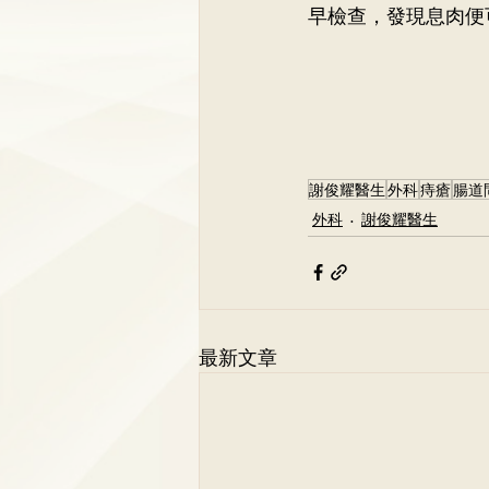
早檢查，發現息肉便
謝俊耀醫生
外科
痔瘡
腸道
外科
謝俊耀醫生
最新文章