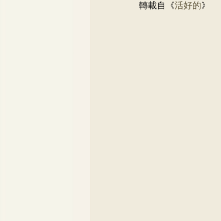
轉載自《
活好的
》
骨科
李崇義醫生
家
兒科專科
蘇詠怡醫生