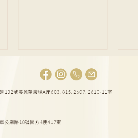
胃痛成因多！
號美麗華廣場A座603, 815, 2607, 2610-11室
6大
誤
車公廟路18號圍方4樓417室