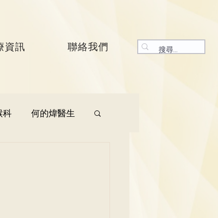
療資訊
聯絡我們
喉科
何的煒醫生
生
呼吸系統科
生
曾振峯醫生