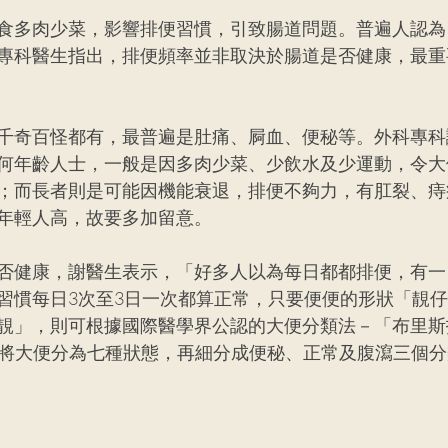
食多肉少菜，影響排便習慣，引致腸道問題。普遍人認為
專科醫生指出，排便頻率並非取決於腸道是否健康，最重
千奇百怪都有，最普遍是肚痛、屙血、便秘等。外科專科
何年齡人士，一般是因多肉少菜、少飲水及少運動，令大
；而長者則是可能因機能衰退，排便不夠力，有肛裂、痔
年輕人高，故要多加留意。
否健康，謝醫生表示，「好多人以為每日都都排便，有一
習慣每日3次至3日一次都算正常，只要便便的形狀「靚
靚」，則可根據國際醫學界公認的大便分類法－「布里斯
ol Scale)，將大便分為七種狀態，再細分成便秘、正常及腹瀉