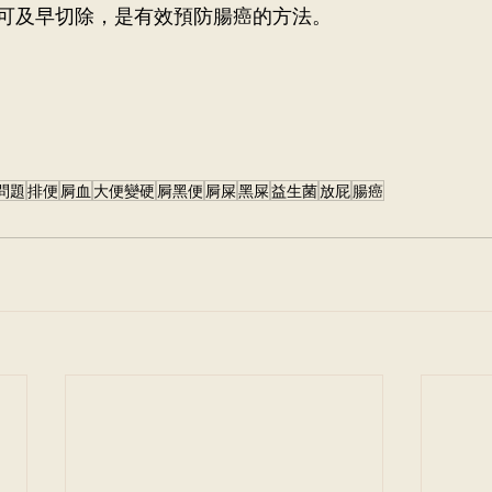
可及早切除，是有效預防腸癌的方法。
問題
排便
屙血
大便變硬
屙黑便
屙屎
黑屎
益生菌
放屁
腸癌