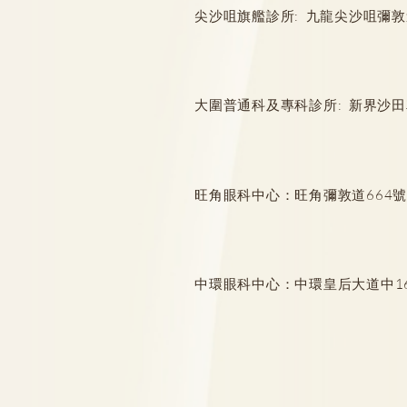
尖沙咀旗艦診所: 九龍尖沙咀彌敦道132
Emo同抑鬱症點樣分？情緒低
落持續X日要小心！6大症狀恐
大圍普通科及專科診所: 新界沙田
患抑鬱｜新療法速治自殺傾向
2招情緒急救
旺角眼科中心：旺角彌敦道664號惠
中環眼科中心：中環皇后大道中16-