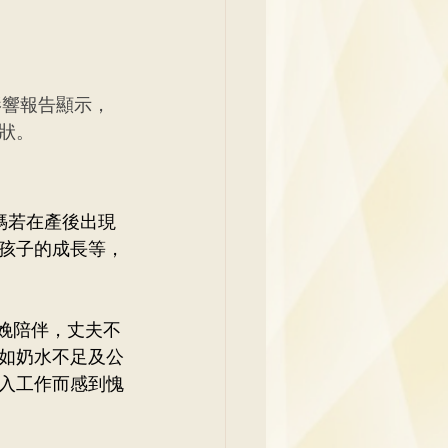
影響報告顯示，
狀。
媽若在產後出現
孩子的成長等，
分娩陪伴，丈夫不
如奶水不足及公
入工作而感到愧