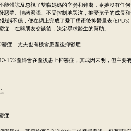
不能體諒及忽視了雙職媽媽的辛勞和難處，令她沒有任何
發惡夢、情緒緊張、不受控制地哭泣，擔憂孩子的成長和
情緒狀態不穩，便在網上完成了愛丁堡產後抑鬱量表 (EPDS
鬱症，在與朋友交談後，決定尋求醫生的幫助。
抑鬱症　丈夫也有機會患產後抑鬱症
10-15%產婦會在產後患上抑鬱症，其成因未明，但主要
症
鬱症
抑鬱症外，其實約有5-24%的丈夫於產婦產後，也有可