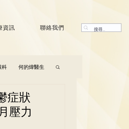
療資訊
聯絡我們
喉科
何的煒醫生
生
呼吸系統科
鬱症狀
月壓力
生
曾振峯醫生