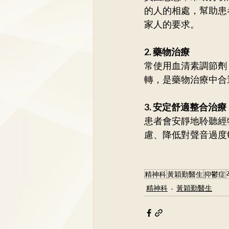
的人的相處，幫助患
家人的要求。
2. 藥物治療
常使用血清素調節劑
轉，是藥物治療中合
3. 安定舒適整合治療
患者會安靜地聆聽經
慮、降低對聲音過度
精神科
黃穎勤醫生
抑鬱症
精神科
黃穎勤醫生