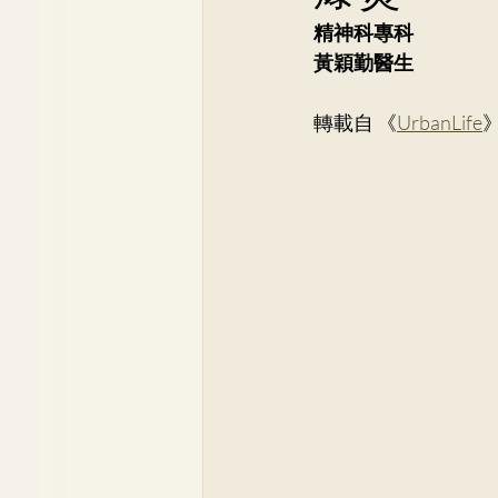
骨科
李崇義醫生
家
精神科專科
黃穎勤醫生
兒科專科
蘇詠怡醫生
轉載自 《
UrbanLife