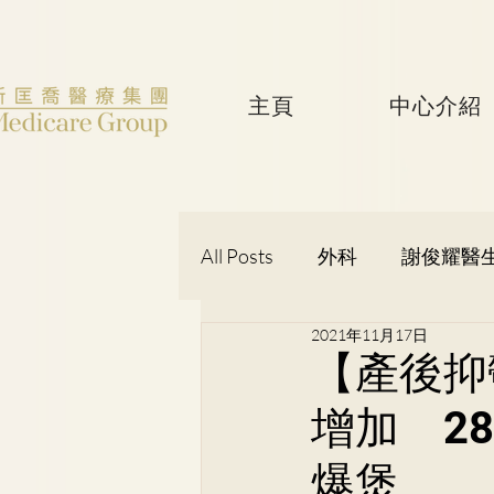
主頁
中心介紹
All Posts
外科
謝俊耀醫
2021年11月17日
婦產科
黃潔華醫生
【產後抑
增加 2
吳健聰醫生
神經外科
爆煲