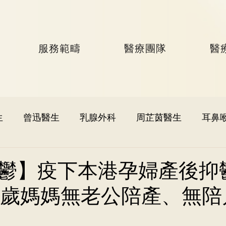
服務範疇
醫療團隊
醫
生
曾迅醫生
乳腺外科
周芷茵醫生
耳鼻
李文軒醫生
泌尿外科
何國樑醫生
李語潔醫
鬱】疫下本港孕婦產後抑
8歲媽媽無老公陪產、無陪
黃秉康醫生
麥偉傑醫生
心臟科
李家輝醫