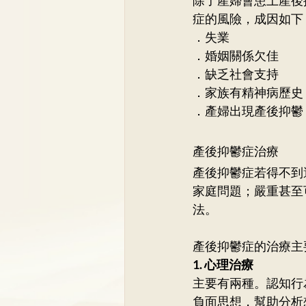
症的風險，成因如下
．失業
．婚姻關係欠佳
．缺乏社會支持
．家族有精神病歷史
．產婦出現產後抑鬱
產後抑鬱症治療
產後抑鬱症若得不到
家庭問題；嚴重甚至
法。
產後抑鬱症的治療主
1. 心理治療
主要有兩種。認知行為治療 
負面思想，幫助分析想法；