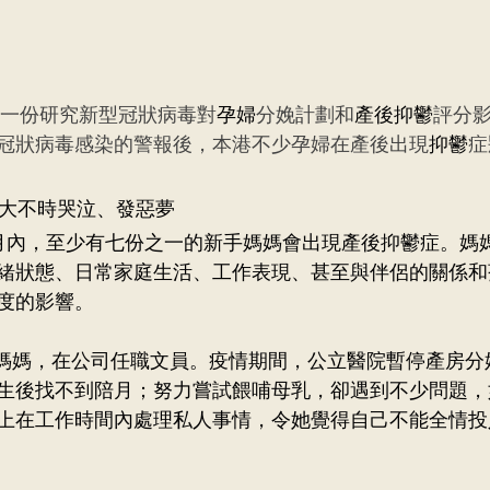
學一份研究新型冠狀病毒對
孕婦
分娩計劃和
產後抑鬱
評分
冠狀病毒感染的警報後，本港不少孕婦在產後出現
抑鬱
症
過大不時哭泣、發惡夢
月內，至少有七份之一的新手媽媽會出現產後抑鬱症。媽
緒狀態、日常家庭生活、工作表現、甚至與伴侶的關係和
度的影響。
是在職媽媽，在公司任職文員。疫情期間，公立醫院暫停產房
生後找不到陪月；努力嘗試餵哺母乳，卻遇到不少問題，
上在工作時間內處理私人事情，令她覺得自己不能全情投