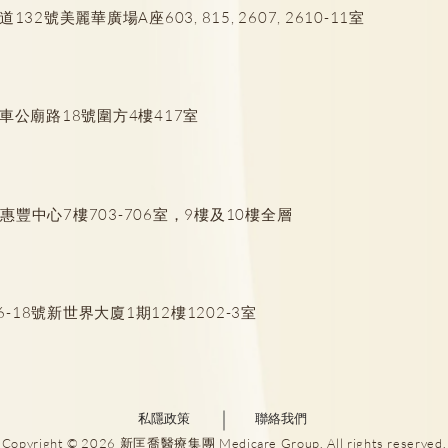
號美麗華廣場A座603, 815, 2607, 2610-11室
焦慮症｜學業壓力大恐引發焦
讀寫
慮 留意8個先兆 及早發現兒童
個特
車公廟路18號圍方4樓417室
情緒問題
豐中心7樓703-706室，9樓及10樓全層
18號新世界大廈1期12樓1202-3室
私隱政策
聯絡我們
Copyright © 2026 新匡喬醫療集團 Medicare Group. All rights reserved.