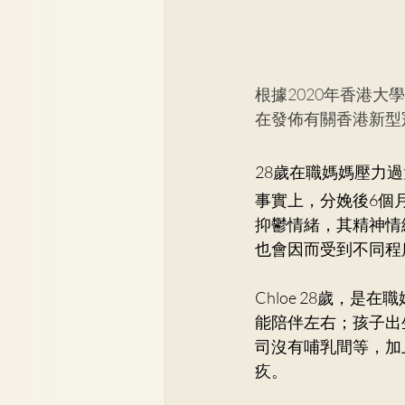
根據2020年香港大
在發佈有關香港新型
28歲在職媽媽壓力
事實上，分娩後6個
抑鬱情緒，其精神情
也會因而受到不同程
Chloe 28歲，
能陪伴左右；孩子出
司沒有哺乳間等，加
疚。