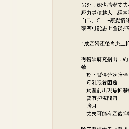
另外，她也感覺丈夫
壓力越積越大，經常
自己。Chloe察覺
或有可能患上產後抑
1成產婦產後會患上
有醫學研究指出，約
致：
．疫下暫停分娩陪伴
．母乳喂養困難
．於產前出現焦抑鬱
．曾有抑鬱問題
．陪月
．丈夫可能有產後抑
除了產婦會患上產後