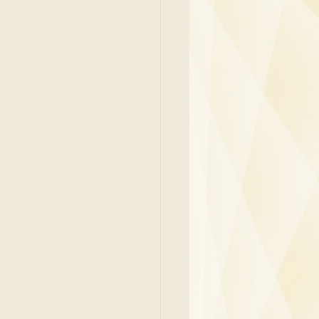
吳少彬醫生