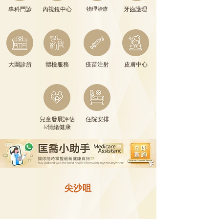
專科門診
內視鏡中心
物理治療
牙齒護理
大圍診所
體檢服務
疫苗注射
皮膚中心
兒童發展評估
住院安排
&情緒健康
​尖沙咀