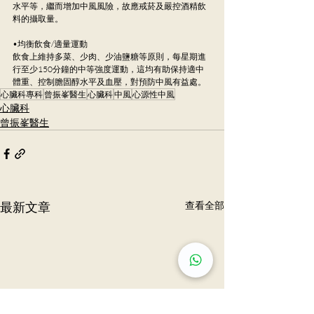
水平等，繼而增加中風風險，故應戒菸及嚴控酒精飲
料的攝取量。
•均衡飲食/適量運動
飲食上維持多菜、少肉、少油鹽糖等原則，每星期進
行至少150分鐘的中等強度運動，這均有助保持適中
體重、控制膽固醇水平及血壓，對預防中風有益處。
心臟科專科
曾振峯醫生
心臟科
中風
心源性中風
心臟科
曾振峯醫生
最新文章
查看全部