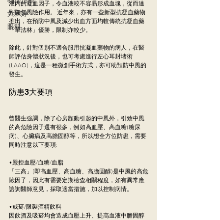
液內的凝血因子，令血液較不容易形成血塊，從而達
到降低風險作用。 近年來，亦有一些新型抗凝血藥物
黃琬婷
推出，在預防中風及減少出血方面均較傳統抗凝血藥
眼科
「華法林」優勝，限制亦較少。
除此，針對個別不適合服用抗凝血藥物的病人，在醫
師評估身體狀況後，也可考慮進行左心耳封堵術
(LAAO)，這是一種微創手術方式，亦可助預防中風的
發生。
防患3大要項
曾醫生強調，除了心房顫動引起的中風外，引致中風
的高危險因子還有很多，例如高血壓、高血糖(糖尿
病)、心臟病及高膽固醇等，所以想全方位防患，需要
同時注意以下要項:
•嚴控血壓/血糖/血脂
「三高」(即高血壓、高血糖、高膽固醇)是中風的高危
險因子，因此有需要定期檢查相關程度，如有異常應
諮詢醫師意見，採取適當措施，加以控制病情。
•戒菸/限製酒精飲料
因飲酒及吸菸均會造成血壓上升、提高血液中膽固醇