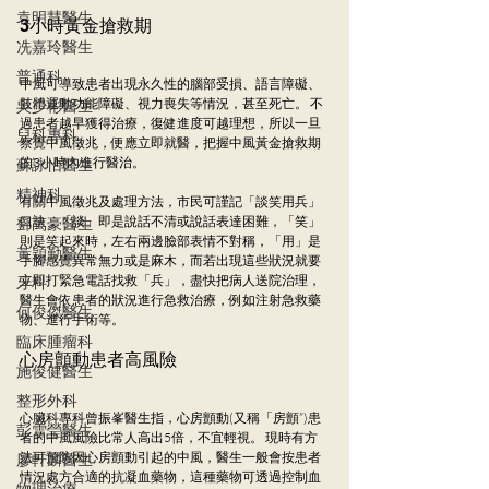
袁明慧醫生
3小時黃金搶救期
冼嘉玲醫生
普通科
中風可導致患者出現永久性的腦部受損、語言障礙、
肢體運動功能障礙、視力喪失等情況，甚至死亡。 不
吳少彬醫生
過患者越早獲得治療，復健進度可越理想，所以一旦
兒科專科
察覺中風徵兆，便應立即就醫，把握中風黃金搶救期
的3小時內進行醫治。
蘇詠怡醫生
精神科
有關中風徵兆及處理方法，市民可謹記「談笑用兵」
口訣，「談」即是說話不清或說話表達困難，「笑」
鄧萬豪醫生
則是笑起來時，左右兩邊臉部表情不對稱，「用」是
黃穎勤醫生
手腳感覺異常無力或是麻木，而若出現這些狀況就要
立即打緊急電話找救「兵」，盡快把病人送院治理，
牙科
醫生會依患者的狀況進行急救治療，例如注射急救藥
何俊傑醫生
物、進行手術等。
臨床腫瘤科
心房顫動患者高風險
施俊健醫生
整形外科
心臟科專科曾振峯醫生️指，心房顫動(又稱「房顫”)患
彭雪瑩醫生
者的中風風險比常人高出5倍，不宜輕視。 現時有方
法可預防因心房顫動引起的中風，醫生一般會按患者
廖軒麟醫生
情況處方合適的抗凝血藥物，這種藥物可透過控制血
物理治療