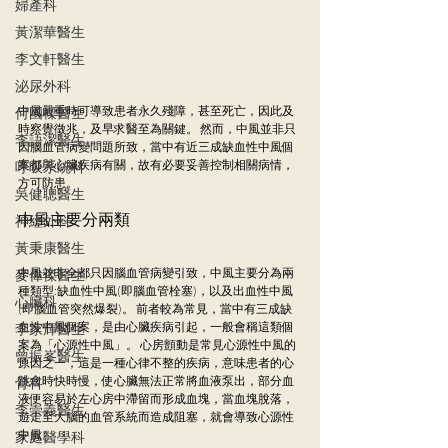
婦產科
黃潔華醫生
李文軒醫生
泌尿外科
中風嚴重時可導致患者永久殘障，甚至死亡，因此及
何國樑醫生
時察覺徵兆，及早求醫至為關鍵。 然而，中風並非只
李語潔醫生
因腦血管病變問題所致，當中有近三成缺血性中風個
案都與心臟疾病有關，故有必要妥善控制相關病情，
呼吸系統科
方可防患。
吳健聰醫生
中風主要分兩類
神經外科
黃秉康醫生
中風並非全都只因腦血管病變引致，中風主要分為兩
麥偉傑醫生
種類型:缺血性中風(即腦血管栓塞)，以及出血性中風
心臟科
(即腦血管突然爆裂)。 前者較為常見，當中有三成缺
血性中風個案，是由心臟疾病引起，一般會稱這類個
李家輝醫生
案為「心源性中風」。 心房顫動是常見心源性中風的
曾振峯醫生
原因之一，這是一種心律不整的疾病，意味患者的心
跳會時快時慢，使心臟無法正常將血液泵出，部分血
骨科
液便容易於左心房中滯留而形成血塊，當血塊脫落，
李崇義醫生
遊走至大腦的血管系統而造成阻塞，就會導致心源性
中風。
家庭醫學科