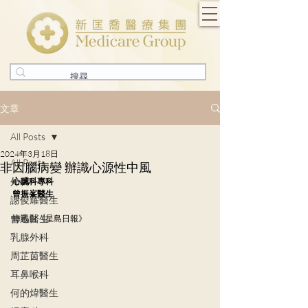
文章
All Posts
2024年3月18日
All Posts
非因腦病變 辦識心源性中風
外科
心臟科專科
曾振峯醫生️
謝俊耀醫生
曾迅醫生
轉載自《星島日報》
乳腺外科
周芷茵醫生
耳鼻喉科
何的煒醫生