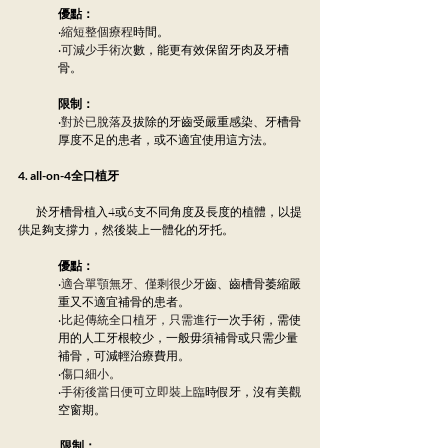
優點：
‧
縮短整個療程
時間。
‧
可減少手術次
數，能更有效保留牙肉及牙槽
骨。
限制：
‧
對於已脫落及
拔除的牙齒受嚴重感染、牙槽骨
厚度不足的患者，或不適宜使用這方法。
4. all-on-4全口植牙
         於牙槽骨植入4或6支不同角度及長度的植體，以提
供足夠支撐力，然後裝上一體化的牙托。
優點：
‧
適合單顎無牙、僅剩很少牙
齒、齒槽骨萎縮嚴
重又不適宜補骨的患者。
‧
比起傳統全口植牙，只需進
行一次手術，需使
用的人工牙根較少，一般毋須補骨或只需少量
補骨，可減輕治療費用。
‧
傷口細小。
‧
手術後當日便可立即裝上臨
時假牙，沒有美觀
空窗期。
 限制：