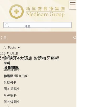
文章
All Posts
2024年4月1日
All Posts
消除缺牙4大隱患 智選植牙療程
外科
牙科
何俊傑醫生
謝俊耀醫生
曾迅醫生
轉載自《星島日報》
乳腺外科
周芷茵醫生
耳鼻喉科
何的煒醫生