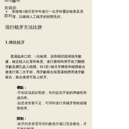
險
黃琬婷
術後每3個月至半年進行一次牙科覆診檢查及清
眼科
潔，以確保人工植牙的狀態良好。
現行植牙方法比拼
1.傳統植牙
         透過臨床口腔、X光檢查、頜骨橫切面掃描等數
據，確定植入位置和角度。進行療程時用手術刀翻開
牙齦及鑽孔嵌入植體。待3至6個月牙槽骨和植體瘉合
後進行第二次手術，用牙齦瘉合裝置讓植體周邊牙齦
瘉合，瘉合後便可裝上假牙。
優點：
‧
手術區域易於觀察，有利提高手
術的準確性和
成功率。
‧
如患者骨量不足，可同時進行填
補牙骨粉或補
骨程序。
限制：
‧
拔牙的患者需等待約數個月傷口
完全瘉合，才
可進行植牙。