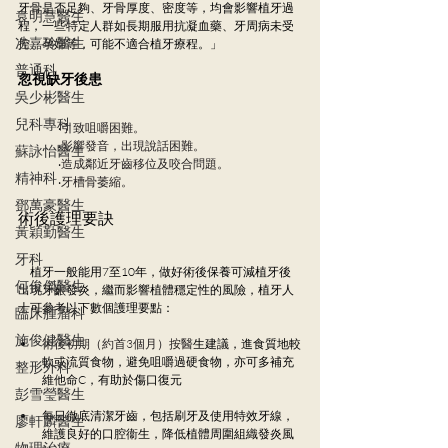
牙骨是否足夠、牙骨厚度、密度等，均會影響植牙過
袁明慧醫生
程，一些特定人群如長期服用抗凝血藥、牙周病未受
冼嘉玲醫生
控、孕婦等，可能不適合植牙療程。」
普通科
忽視缺牙後患
吳少彬醫生
兒科專科
‧
引致咀嚼困難。
‧
影響發音，出現說話困難。
蘇詠怡醫生
‧
造成鄰近牙齒移位及咬合問題。
精神科
‧
牙槽骨萎縮。
鄧萬豪醫生
術後護理要訣
黃穎勤醫生
牙科
　植牙一般能用7至10年，做好術後保養可減植牙後
何俊傑醫生
出現牙齦發炎，繼而影響植體穩定性的風險，植牙人
士可參考以下數個護理要點：
臨床腫瘤科
施俊健醫生
術後初期（約首3個月）按醫
生建議，進食質地較
軟或流質食物，避免咀嚼過硬食物，亦可多補充
整形外科
維他命C，有助於傷口復元
彭雪瑩醫生
每日徹底清潔牙齒，包括刷牙及使用特效牙線，
廖軒麟醫生
維護良好的口腔衞生，降低植體周圍組織發炎風
物理治療