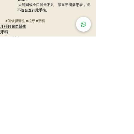
‧
大範圍或全口骨量不足、嚴
重牙周病患者，或
不適合進行此手術。
#何俊傑醫生
#植牙
#牙科
牙科
何俊傑醫生
牙科
何俊傑醫生
最新文章
查看全部