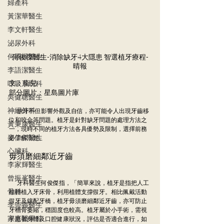
婦產科
黃潔華醫生
李文軒醫生
泌尿外科
何國樑醫生
何俊傑醫生-消除缺牙4大隱患 智選植牙療程-
晴報
李語潔醫生
文：衞兒
呼吸系統科
部分圖片：星島圖片庫
吳健聰醫生
神經外科
        缺牙不但影響外觀及自信，亦可能令人出現牙齒移
位和咬合等問題。植牙是針對缺牙問題的處理方法之
黃秉康醫生
一，現時不同的植牙方法各具優勢及限制，選擇前務
麥偉傑醫生
必了解清楚。
心臟科
毋須磨細鄰近牙齒
李家輝醫生
曾振峯醫生
        牙科醫生何俊傑指，「簡單來說，植牙是指把人工
骨科
植體植入牙床骨，利用植體支撐假牙。相比佩戴活動
假牙及鑲配牙橋，植牙毋須磨細鄰近牙齒，亦可防止
李崇義醫生
牙槽骨萎縮，穩固度也較高。植牙屬於小手術，需視
家庭醫學科
乎患者身體及口腔健康狀況，評估是否適合進行，如