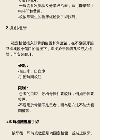
‧
一般需多次就診及分階段治療，
這可能增加手
術時間和費用。
‧
較依靠醫生的臨床經驗及手術技
巧。
2.微創植牙
         確定植體植入頜骨的位置和角度後，在不翻開牙齦
或造成較小傷口的情況下，直接於牙骨鑽孔並嵌入植
體，再安裝假牙。
優點：
‧
傷口小、出血少
‧
手術時間較短
限制：
‧
患者的口腔、牙
槽骨條件要較好，例如牙骨要
較厚。
‧
不適用於骨量不
足患者，因為這方法不能大範
圍補骨。
3.即時植體種植手術
          拔牙後，即時或數星期內固定植體，並裝上假牙。