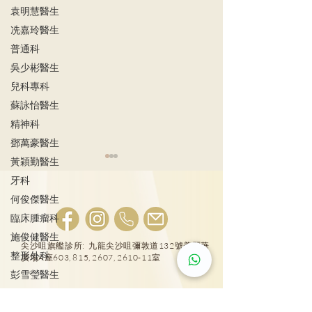
袁明慧醫生
冼嘉玲醫生
普通科
吳少彬醫生
兒科專科
蘇詠怡醫生
精神科
鄧萬豪醫生
黃穎勤醫生
牙科
何俊傑醫生
臨床腫瘤科
施俊健醫生
尖沙咀旗艦診所: 九龍尖沙咀彌敦道132號美麗華
整形外科
廣場A座603, 815, 2607, 2610-11室
如何篩查？港3大男性癌症
轉涼時分頻發病
彭雪瑩醫生
定腸病毒？
廖軒麟醫生
25431000
物理治療