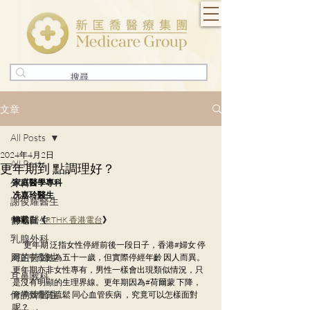
文章
All Posts
2024年4月2日
All Posts
更年期到 點調理好？
外科
家庭醫學專科
冼嘉玲醫生
謝俊耀醫生
曾迅醫生
轉載自《
RTHK 香港電台
》
乳腺外科
        更年期 泛指女性停經前後一段日子，香港#婦女 停
周芷茵醫生
經的中位數為五十一歲，但實際停經年齡 因人而異。
更年期亦非女性專有，男性一樣會出現類似情況，只
耳鼻喉科
是沒有明顯的生理界線。更年期因為#荷爾蒙 下降，
何的煒醫生
會導致骨質疏鬆 同心血管疾病 ，究竟可以怎樣面對
呢？