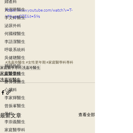
婦產科
黃潔華醫生
https://www.youtube.com/watch?v=T-
Vf8ugqOZE&t=59s
李文軒醫生
泌尿外科
何國樑醫生
李語潔醫生
呼吸系統科
吳健聰醫生
#冼嘉玲醫生
#女性更年期
#家庭醫學科專科
神經外科
家庭醫學專科
冼嘉玲醫生
家庭醫學科
黃秉康醫生
冼嘉玲醫生
麥偉傑醫生
心臟科
李家輝醫生
曾振峯醫生
骨科
最新文章
查看全部
李崇義醫生
家庭醫學科