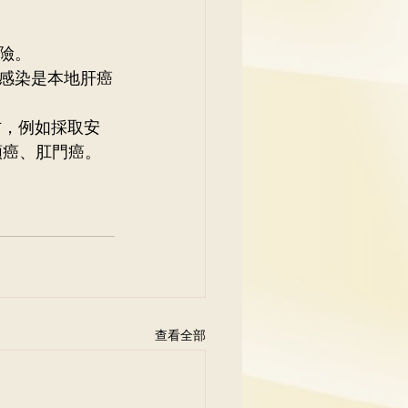
險。 
感染是本地肝癌
防，例如採取安
頸癌、肛門癌。
查看全部