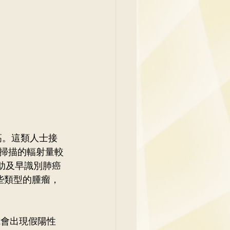
高。這類人士接
掃描的輻射量較
助及早識別肺癌
些類型的腫瘤，
或會出現假陽性