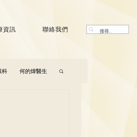
療資訊
聯絡我們
喉科
何的煒醫生
生
呼吸系統科
生
曾振峯醫生