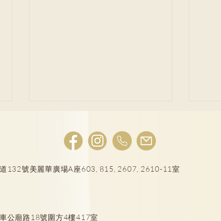
號美麗華廣場A座603, 815, 2607, 2610-11室
前中
轉涼時分頻發病！期間限定腸
病毒？
車公廟路18號圍方4樓417室