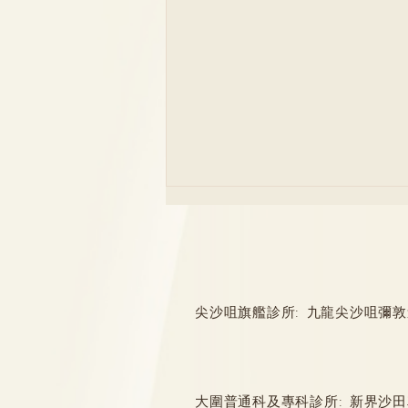
尖沙咀旗艦診所: 九龍尖沙咀彌敦道132
怕打預防針？拆解疫苗迷思
大圍普通科及專科診所: 新界沙田