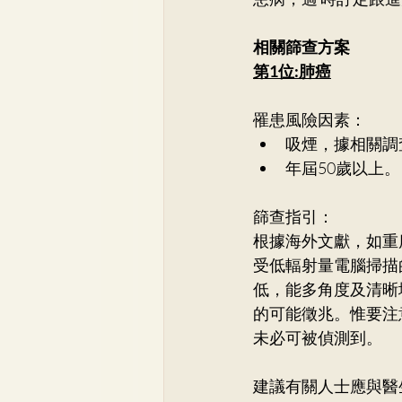
相關篩查方案
第1位:肺癌
罹患風險因素：
吸煙，據相關調
年屆50歲以上。
篩查指引： 
根據海外文獻，如重
受低輻射量電腦掃描
低，能多角度及清晰
的可能徵兆。惟要注
未必可被偵測到。 
建議有關人士應與醫