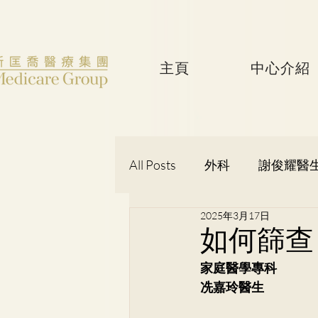
主頁
中心介紹
All Posts
外科
謝俊耀醫
2025年3月17日
婦產科
黃潔華醫生
如何篩查
家庭醫學專科
吳健聰醫生
神經外科
冼嘉玲醫生