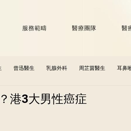
服務範疇
醫療團隊
醫
生
曾迅醫生
乳腺外科
周芷茵醫生
耳鼻
李文軒醫生
泌尿外科
何國樑醫生
李語潔醫
？港3大男性癌症
黃秉康醫生
麥偉傑醫生
心臟科
李家輝醫