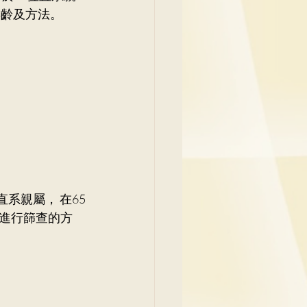
年齡及方法。
系親屬， 在65
進行篩查的方