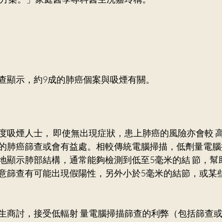
查顯示，約9成的肺癌個案與吸煙有關。 
度吸煙人士， 即使無出現症狀，患上肺癌的風險亦會較 
的肺癌篩查或會有益處。相較傳統電腦掃描，低劑量電腦
地顯示肺部結構，通常能夠檢測到低至5毫米的結 節，幫
意篩查有可能出現假陽性，另外小於5毫米的結節，或某
生商討，接受低輻射 量電腦掃描篩查的利弊（包括篩查