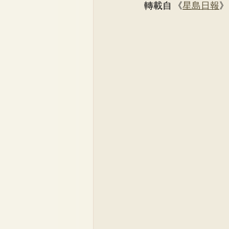
轉載自 《
星島日報
》
骨科
李崇義醫生
家
兒科專科
蘇詠怡醫生