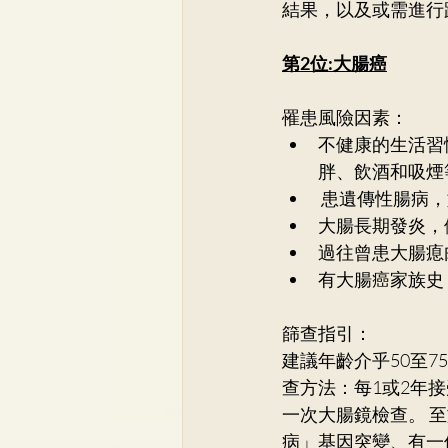
結果，以及或需進行
第2位:大腸癌
罹患風險因素：
不健康的生活習
胖、飲酒和吸煙
 患遺傳性腸
大腸長期發炎，
過往曾患大腸瘜
有大腸癌家族
篩查指引： 
建議年齡介乎50至7
查方法：每1或2年接
一次大腸鏡檢查。 
病」基因突變、有一