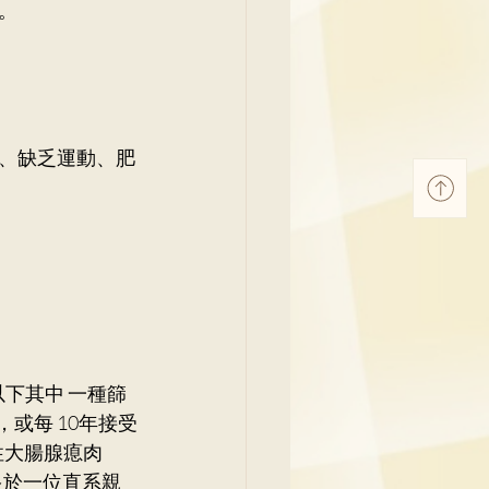
。
、缺乏運動、肥
下其中 一種篩
或每 10年接受
性大腸腺瘜肉
多於一位直系親