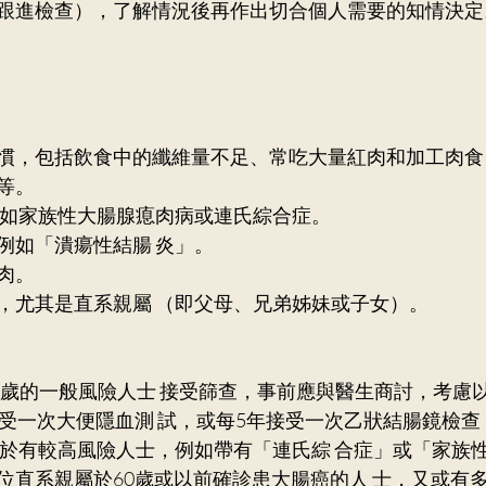
跟進檢查），了解情況後再作出切合個人需要的知情決定
慣，包括飲食中的纖維量不足、常吃大量紅肉和加工肉食
等。
病，如家族性大腸腺瘜肉病或連氏綜合症。 
例如「潰瘍性結腸 炎」。 
肉。 
史，尤其是直系親屬 （即父母、兄弟姊妹或子女）。
5歲的一般風險人士 接受篩查，事前應與醫生商討，考慮以
受一次大便隱血測 試，或每5年接受一次乙狀結腸鏡檢查，
至於有較高風險人士，例如帶有「連氏綜 合症」或「家族
位直系親屬於60歲或以前確診患大腸癌的人 士，又或有