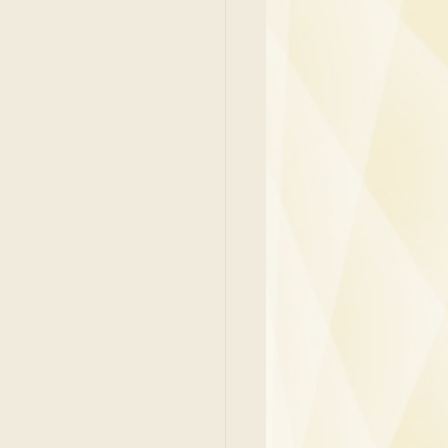
吳少彬醫生