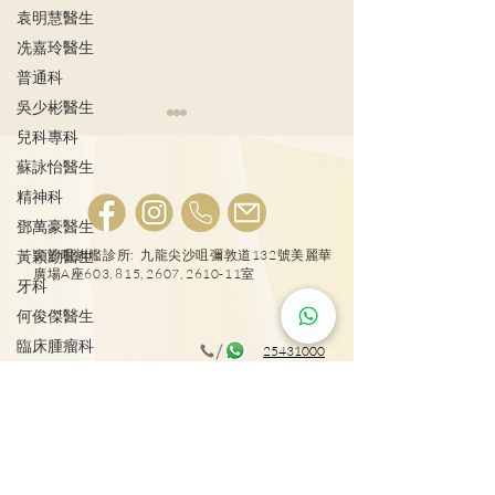
袁明慧醫生
冼嘉玲醫生
普通科
吳少彬醫生
兒科專科
蘇詠怡醫生
精神科
鄧萬豪醫生
宮外孕症狀及治
黃穎勤醫生
尖沙咀旗艦診所: 九龍尖沙咀彌敦道132號美麗華
廣場A座603, 815, 2607, 2610-11室
牙科
女性感染HPV種下宮頸癌
隱患!
何俊傑醫生
臨床腫瘤科
25431000
施俊健醫生
大圍普通科及專科診所: 新界沙田車公廟路18號圍
整形外科
方4樓417室
彭雪瑩醫生
廖軒麟醫生
25431001
物理治療