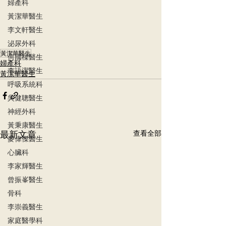
婦產科
黃潔華醫生
李文軒醫生
泌尿外科
黃潔華醫生
何國樑醫生
婦產科
李語潔醫生
黃潔華醫生
呼吸系統科
吳健聰醫生
神經外科
黃秉康醫生
最新文章
查看全部
麥偉傑醫生
心臟科
李家輝醫生
曾振峯醫生
骨科
李崇義醫生
家庭醫學科