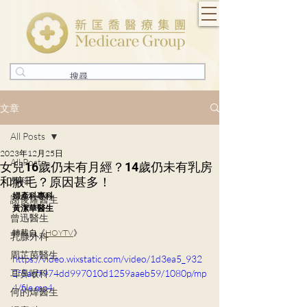
文章
All Posts
2023年12月25日
All Posts
女兒16歲仍未有月經？14歲仍未有乳房
和腋毛？原因甚多！
外科
婦產科專科
謝俊耀醫生
黃潔華醫生
曾迅醫生
轉載自《
HOYTV
》
乳腺外科
周芷茵醫生
https://video.wixstatic.com/video/1d3ea5_932
耳鼻喉科
2f5acff974dd997010d1259aaeb59/1080p/mp
4/file.mp4
何的煒醫生