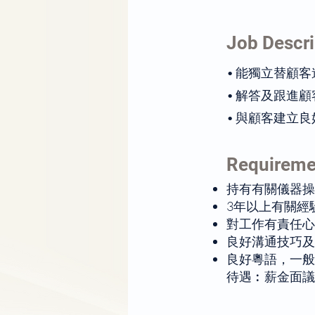
Job Descri
• 能獨立替顧
• 解答及跟進
• 與顧客建立
Requireme
持有有關儀器操
3年以上有關經
對工作有責任心
良好溝通技巧及
良好粵語，一般
待遇︰薪金面議