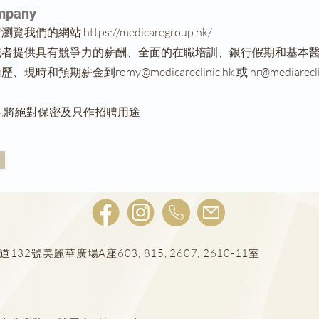
mpany
請瀏覽我們的網站
https://medicaregroup.hk/
職者提供具有競爭力的薪酬、全面的在職培訓、銀行假期和基本
簡歷、現時和預期薪金到
romy@medicareclinic.hk
或
hr@mediarecli
,將絕對保密及只作招聘用途
號美麗華廣場A座603, 815, 2607, 2610-11室