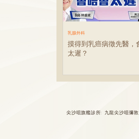
骨科
李崇義醫生
家
兒科專科
蘇詠怡醫生
乳腺外科
摸得到乳癌病徵先醫，
太遲？
尖沙咀旗艦診所: 九龍尖沙咀彌敦道132