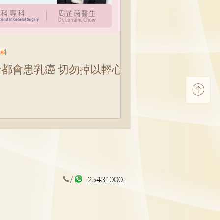
吳少彬醫生
外科
士都會患乳癌 切勿掉以輕心
25431000