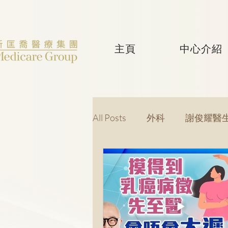
主頁
中心介紹
All Posts
外科
謝俊耀醫
婦產科
黃潔華醫生
吳健聰醫生
神經外科