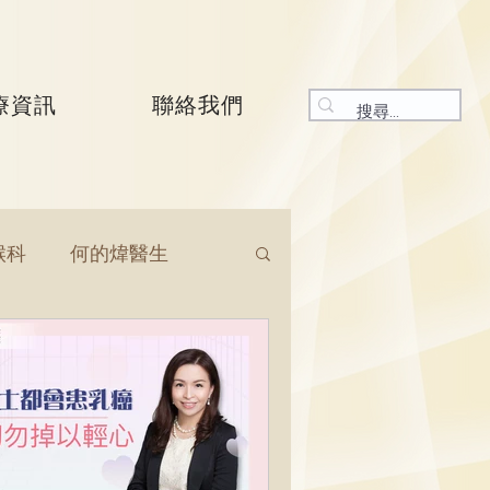
療資訊
聯絡我們
喉科
何的煒醫生
生
呼吸系統科
生
曾振峯醫生