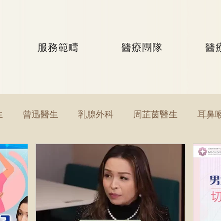
服務範疇
醫療團隊
醫
生
曾迅醫生
乳腺外科
周芷茵醫生
耳鼻
李文軒醫生
泌尿外科
何國樑醫生
李語潔醫
黃秉康醫生
麥偉傑醫生
心臟科
李家輝醫