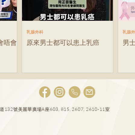
庭醫學科
袁明慧醫生
冼嘉玲醫生
普通科
乳腺外科
乳腺
會唔會
原來男士都可以患上乳癌
男
號美麗華廣場A座603, 815, 2607, 2610-11室