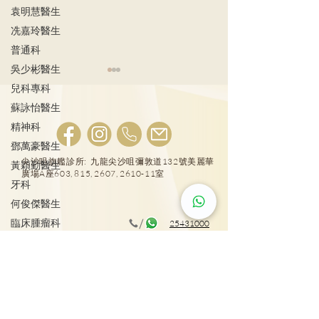
袁明慧醫生
冼嘉玲醫生
普通科
吳少彬醫生
兒科專科
蘇詠怡醫生
精神科
植牙後護理
鄧萬豪醫生
尖沙咀旗艦診所: 九龍尖沙咀彌敦道132號美麗華
黃穎勤醫生
箍牙後, 牙齒移
廣場A座603, 815, 2607, 2610-11室
牙科
何俊傑醫生
臨床腫瘤科
25431000
施俊健醫生
大圍普通科及專科診所: 新界沙田車公廟路18號圍
整形外科
方4樓417室
彭雪瑩醫生
廖軒麟醫生
25431001
物理治療