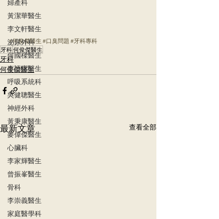
婦產科
黃潔華醫生
李文軒醫生
#何俊傑醫生
#
口臭問題
#牙科專科
泌尿外科
牙科
何俊傑醫生
何國樑醫生
牙科
李語潔醫生
何俊傑醫生
呼吸系統科
吳健聰醫生
神經外科
黃秉康醫生
最新文章
查看全部
麥偉傑醫生
心臟科
李家輝醫生
曾振峯醫生
骨科
李崇義醫生
家庭醫學科