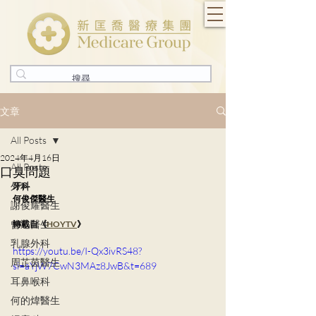
文章
All Posts
2024年4月16日
All Posts
口臭問題
外科
牙科
何俊傑醫生
謝俊耀醫生
曾迅醫生
轉載自《
HOYTV
》
乳腺外科
https://youtu.be/I-Qx3ivRS48?
周芷茵醫生
si=aYjW7CwN3MAz8JwB&t=689
耳鼻喉科
何的煒醫生