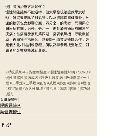
慢阻肺病治療方法如何？
慢性肺阻雖然不能逆轉，但愈早發現治療效果愈明
顯，研究發現除了對氣管，以及肺部造成破壞外，分
泌的物質也會影響心臟，四分之一的患者，死因與心
臟疾病有關，另外五分之一，則死於與癌症有關連的
疾病；當病情發展到第四期，需要氧氣機、呼吸機輔
助，再由物理治療師、營養師和職業治療師合作，製
定個人化相關訓練療程，所以及早發現接受治療，對
患者的影響愈能減到最低。
#呼吸系統科
#吳健聰醫生
#慢性阻塞性肺病
#COPD
#
慢性阻塞性肺病成因
#呼吸系統疾病
#吸煙影響
#一手
煙
#二手煙
#三手煙
#氣管
#戒煙
#肺葉
#肺氣泡
#煙油
#有害物質
#永久性破壞
#肺活量
#氣喘
#咳嗽
#肺功能
測試
吳健聰醫生
呼吸系統科
吳健聰醫生