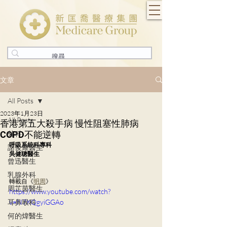
文章
All Posts
2023年1月23日
All Posts
香港第五大殺手病 慢性阻塞性肺病
COPD不能逆轉
外科
呼吸系統科專科
謝俊耀醫生
吳健聰醫生
曾迅醫生
乳腺外科
轉載自《
明周
》
周芷茵醫生
https://www.youtube.com/watch?
耳鼻喉科
v=N7KQgyiGGAo
何的煒醫生