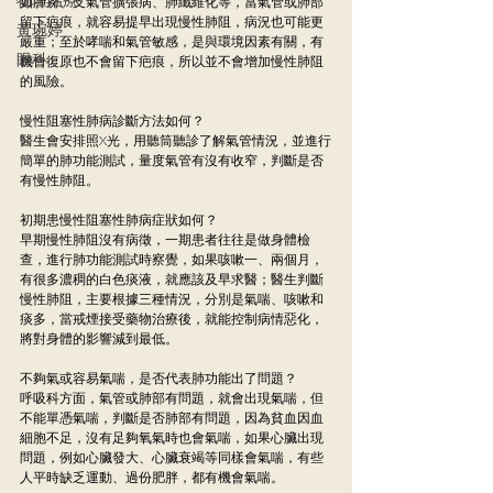
如肺癆、支氣管擴張病、肺纖維化等，當氣管或肺部
留下疤痕，就容易提早出現慢性肺阻，病況也可能更
黃琬婷
嚴重；至於哮喘和氣管敏感，是與環境因素有關，有
眼科
機會復原也不會留下疤痕，所以並不會增加慢性肺阻
的風險。
慢性阻塞性肺病診斷方法如何？
醫生會安排照X光，用聽筒聽診了解氣管情況，並進行
簡單的肺功能測試，量度氣管有沒有收窄，判斷是否
有慢性肺阻。
初期患慢性阻塞性肺病症狀如何？
早期慢性肺阻沒有病徵，一期患者往往是做身體檢
查，進行肺功能測試時察覺，如果咳嗽一、兩個月，
有很多濃稠的白色痰液，就應該及早求醫；醫生判斷
慢性肺阻，主要根據三種情況，分別是氣喘、咳嗽和
痰多，當戒煙接受藥物治療後，就能控制病情惡化，
將對身體的影響減到最低。
不夠氣或容易氣喘，是否代表肺功能出了問題？
呼吸科方面，氣管或肺部有問題，就會出現氣喘，但
不能單憑氣喘，判斷是否肺部有問題，因為貧血因血
細胞不足，沒有足夠氧氣時也會氣喘，如果心臟出現
問題，例如心臟發大、心臟衰竭等同樣會氣喘，有些
人平時缺乏運動、過份肥胖，都有機會氣喘。