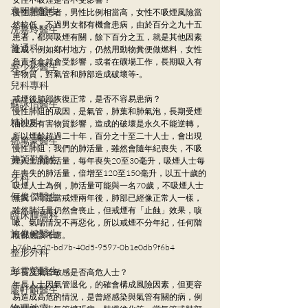
袁明慧醫生
慢性肺阻患者，男性比例相當高，女性不吸煙風險當
然較低，不過男女都有機會患病，由於百分之九十五
冼嘉玲醫生
患者，都與吸煙有關，餘下百分之五，就是其他因素
普通科
造成，例如鄕村地方，仍然用動物糞便做燃料，女性
負責煮食就會受影響，或者在礦場工作，長期吸入有
吳少彬醫生
害物質，對氣管和肺部造成破壞等-。
兒科專科
戒煙後肺部恢復正常，是否不容易患病？
蘇詠怡醫生
慢性肺阻的成因，是氣管，肺葉和肺氣泡，長期受煙
精神科
油以及有害物質影響，造成的破壞是永久不能逆轉，
所以煙齡超過二十年，百分之十至二十人士，會出現
鄧萬豪醫生
慢性肺阻；我們的肺活量，雖然會隨年紀喪失，不吸
黃穎勤醫生
煙人士的肺活量，每年喪失20至30毫升，吸煙人士每
年喪失的肺活量，倍增至120至150毫升，以五十歲的
牙科
吸煙人士為例，肺活量可能與一名70歲，不吸煙人士
何俊傑醫生
無異，可是當戒煙兩年後，肺部已經像正常人一樣，
雖然肺活量仍然會喪止，但戒煙有「止蝕」效果，咳
臨床腫瘤科
嗽、氣喘情況不再惡化，所以戒煙不分年紀，任何階
施俊健醫生
段都應該考慮。
b76b42d2-bd7b-40d5-9597-0b1e0db9f6b4
整形外科
彭雪瑩醫生
年長及氣管敏感是否高危人士？
年長人士因氣管退化，的確會構成風險因素，但更容
廖軒麟醫生
易造成高危的情況，是曾經感染與氣管有關的病，例
物理治療