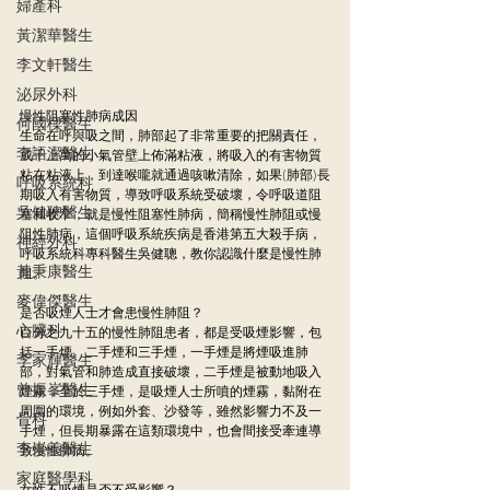
婦產科
黃潔華醫生
李文軒醫生
泌尿外科
慢性阻塞性肺病成因
何國樑醫生
生命在呼與吸之間，肺部起了非常重要的把關責任，
李語潔醫生
成千上萬的小氣管壁上佈滿粘液，將吸入的有害物質
粘在粘液上，到達喉嚨就通過咳嗽清除，如果(肺部)長
呼吸系統科
期吸入有害物質，導致呼吸系統受破壞，令呼吸道阻
吳健聰醫生
塞和收窄，就是慢性阻塞性肺病，簡稱慢性肺阻或慢
阻性肺病，這個呼吸系統疾病是香港第五大殺手病，
神經外科
呼吸系統科專科醫生吳健聰，教你認識什麼是慢性肺
黃秉康醫生
阻。
麥偉傑醫生
是否吸煙人士才會患慢性肺阻？
心臟科
百分之九十五的慢性肺阻患者，都是受吸煙影響，包
括一手煙、二手煙和三手煙，一手煙是將煙吸進肺
李家輝醫生
部，對氣管和肺造成直接破壞，二手煙是被動地吸入
曾振峯醫生
煙霧，至於三手煙，是吸煙人士所噴的煙霧，黏附在
周圍的環境，例如外套、沙發等，雖然影響力不及一
骨科
手煙，但長期暴露在這類環境中，也會間接受牽連導
李崇義醫生
致慢性肺病。
家庭醫學科
女性不吸煙是否不受影響？