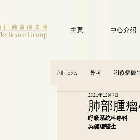
主頁
中心介紹
All Posts
外科
謝俊耀醫
2021年12月9日
婦產科
黃潔華醫生
肺部腫瘤
呼吸系統科專科
吳健聰醫生
神經外科
吳健聰醫生