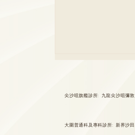
尖沙咀旗艦診所: 九龍尖沙咀彌敦道132
厄爾尼諾與漢坦病毒關係
大圍普通科及專科診所: 新界沙田