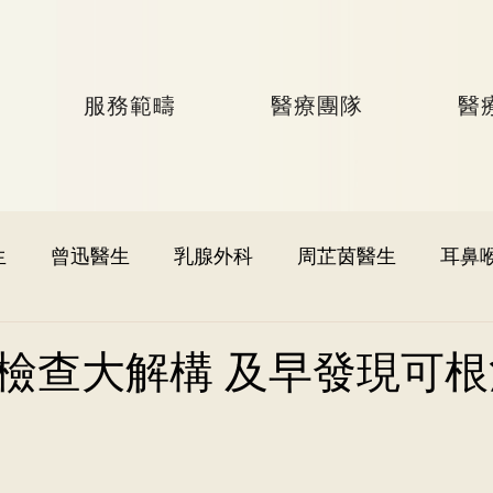
服務範疇
醫療團隊
醫
生
曾迅醫生
乳腺外科
周芷茵醫生
耳鼻
李文軒醫生
泌尿外科
何國樑醫生
李語潔醫
檢查大解構 及早發現可根
黃秉康醫生
麥偉傑醫生
心臟科
李家輝醫