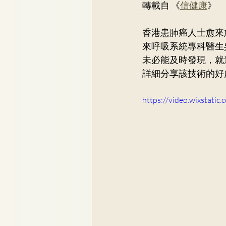
轉載自 《
信健康
》
骨科
李崇義醫生
家
香港患肺癌人士愈來
來呼吸系統專科醫生
兒科專科
蘇詠怡醫生
未必能及時發現，就
詳細分享該技術的好
https://video.wixstat