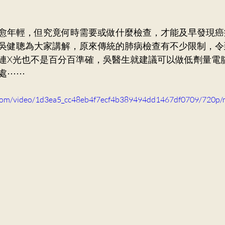
庭醫學科
袁明慧醫生
冼嘉玲醫生
普通科
愈年輕，但究竟何時需要或做什麼檢查，才能及早發現癌
吳健聰為大家講解，原來傳統的肺病檢查有不少限制，令
連X光也不是百分百準確，吳醫生就建議可以做低劑量電
處⋯⋯
ic.com/video/1d3ea5_cc48eb4f7ecf4b389494dd1467df0709/720p/