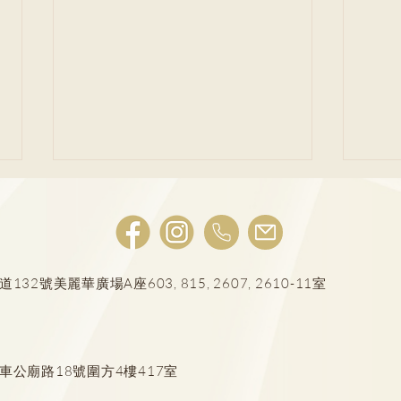
肺結節風險評估
號美麗華廣場A座603, 815, 2607, 2610-11室
LD
車公廟路18號圍方4樓417室