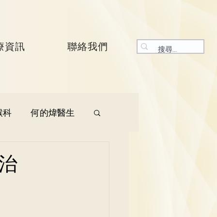
療資訊
聯絡我們
喉科
何的煒醫生
生
呼吸系統科
治
生
曾振峯醫生