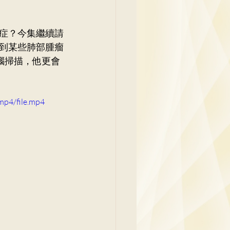
吳少彬醫生
症？今集繼續請
到某些肺部腫瘤
腦掃描，他更會
mp4/file.mp4