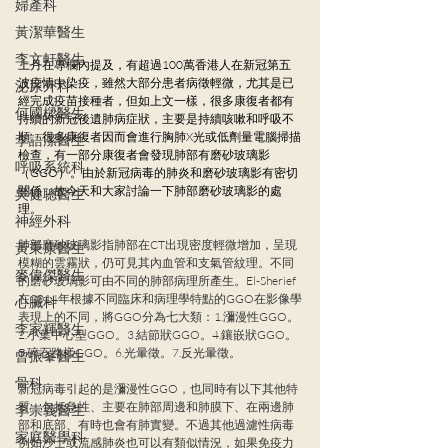
婦產科
黃潔華醫生
李文軒醫生
上月在專欄內提及，有超過100萬香港人在新冠第五
波疫情中染疫，雖然大部分患者病徵輕微，尤其是已
泌尿外科
經完成疫苗接種者，但如上文一樣，很多康復者都有
何國樑醫生
持續的新冠後遺肺病症狀，主要是持續咳嗽和呼吸不
順。很多康復者因而會進行胸肺X光或低劑量電腦掃描
李語潔醫生
檢查，有一部分康復者會發現肺部有磨砂玻璃影
呼吸系統科
（GGO）。由於新冠病毒的肺炎和磨砂玻璃影有密切
關係，故今天和大家討論一下肺部磨砂玻璃影的處
吳健聰醫生
理。
神經外科
肺部磨砂玻璃影指肺部在CT出現密度輕微增加，呈現
黃秉康醫生
模糊的雲霧狀，仍可見其內血管和支氣管紋理。不同
麥偉傑醫生
的磨砂玻璃影可由不同的肺部病理所產生。El-Sherief
在2014年根據不同臨床和病理學特點的GGO在影像學
心臟科
表現上的不同，將GGO分為七大類：1.瀰漫性GGO。
李家輝醫生
2.小葉中心型GGO。3.結節狀GGO。4.鑲嵌狀GGO。
5.碎石路樣GGO。6.光暈徵。7.反光暈徵。
曾振峯醫生
骨科
新冠病毒引起的是瀰漫性GGO，也同時有以下其他特
質，包括急性、主要在肺部周邊和肺膜下、在兩邊肺
李崇義醫生
部和底部、有時也會有肺實變。不過其他過濾性病毒
家庭醫學科
例如沙士或流感肺炎也可以有類似情況，如果免疫力