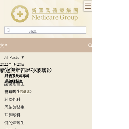
文章
All Posts
2022年4月20日
All Posts
新冠與肺部磨砂玻璃影
外科
呼吸系統科專科
吳健聰醫生
謝俊耀醫生
曾迅醫生
轉載自 《
信健康
》
乳腺外科
周芷茵醫生
耳鼻喉科
何的煒醫生