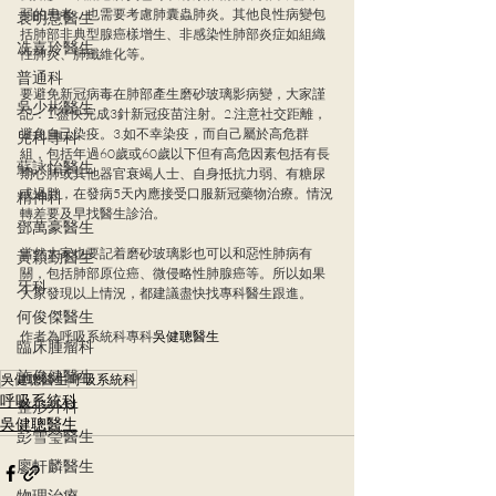
弱的患者，也需要考慮肺囊蟲肺炎。其他良性病變包
袁明慧醫生
括肺部非典型腺癌樣增生、非感染性肺部炎症如組織
冼嘉玲醫生
性肺炎、肺纖維化等。
普通科
要避免新冠病毒在肺部產生磨砂玻璃影病變，大家謹
吳少彬醫生
記：1.盡快完成3針新冠疫苗注射。2.注意社交距離，
避免自己染疫。3.如不幸染疫，而自己屬於高危群
兒科專科
組，包括年過60歲或60歲以下但有高危因素包括有長
蘇詠怡醫生
期心肺或其他器官衰竭人士、自身抵抗力弱、有糖尿
或過胖，在發病5天內應接受口服新冠藥物治療。情況
精神科
轉差要及早找醫生診治。
鄧萬豪醫生
當然大家也要記着磨砂玻璃影也可以和惡性肺病有
黃穎勤醫生
關，包括肺部原位癌、微侵略性肺腺癌等。所以如果
牙科
大家發現以上情況，都建議盡快找專科醫生跟進。
何俊傑醫生
作者為呼吸系統科專科
吳健聰醫生
臨床腫瘤科
施俊健醫生
吳健聰醫生
呼吸系統科
呼吸系統科
整形外科
吳健聰醫生
彭雪瑩醫生
廖軒麟醫生
物理治療