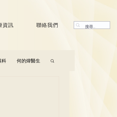
療資訊
聯絡我們
喉科
何的煒醫生
生
呼吸系統科
生
曾振峯醫生