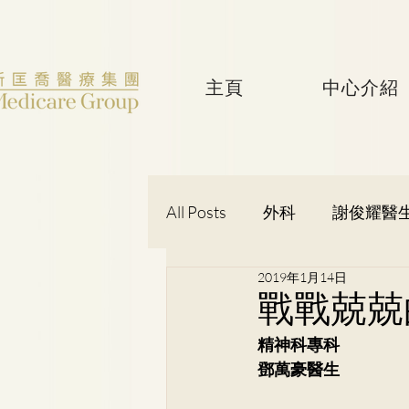
主頁
中心介紹
All Posts
外科
謝俊耀醫
2019年1月14日
婦產科
黃潔華醫生
戰戰兢兢
精神科專科
吳健聰醫生
神經外科
鄧萬豪醫生