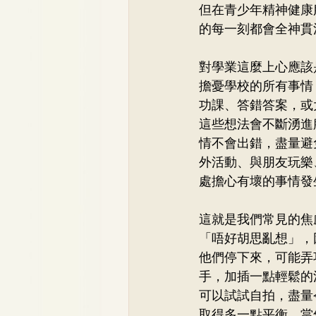
但在青少年精神健康
的每一刻都會全神貫
對學業這麼上心應該
擔憂學校的所有事情
功課、答錯答案，或
這些想法會不斷湧進
情不會出錯，盡量避
外活動、與朋友玩樂
處擔心有壞的事情發
這就是我們常見的焦
「唔好胡思亂想」，
他們停下來，可能弄
手，加插一點輕鬆的
可以試試自拍，盡量
取得多一點平衡。當