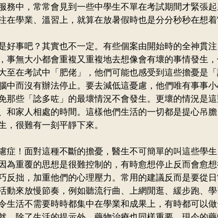
服務中，常常會見到一些中學生不單在考試期間才緊張起
注在學業、溫習上，就算在放暑假時也是分分秒秒在想着
是好事吧？其實也不一定。有些個案由開始時的全神貫注
，事無大小都會重複又重複地去想像會有壞的事情發生，
大至在考試中「肥佬」，他們可能也感受到這些擔憂是「
腦中而沒有辦法停止。要去減低這憂慮，他們唯有事事小
免那些「諗多咗」的最壞情況不會發生。更壞的情況是這
、和家人相處的時間。這樣他們生活的一切都是提心吊膽
生，很難有一刻平靜下來。
慮症！面對這種不斷的擔憂，醫生不可簡單的叫這些學生
因為重覆的思想是很難控制的，有時愈想停止反而會愈想
巧反拙，加重他們的心理壓力。常用的建議反而是要從日
活動來放慢節奏，例如聽流行曲、上網閒逛、緩步跑、學
令生活不需要時時都集中在學業和成果上，有時都可以做
然，除了生活的提示外，藥物治療也同樣重要，現今的藥