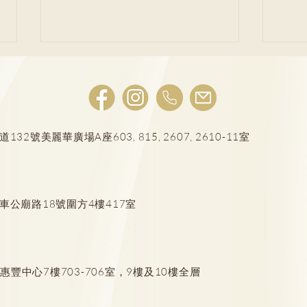
號美麗華廣場A座603, 815, 2607, 2610-11室
焦慮症｜學業壓力大恐引發焦
讀寫
慮 留意8個先兆 及早發現兒童
個特
車公廟路18號圍方4樓417室
情緒問題
豐中心7樓703-706室，9樓及10樓全層