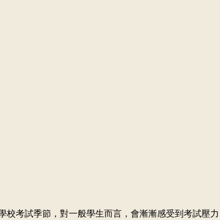
庭醫學科
袁明慧醫生
冼嘉玲醫生
普通科
學校考試季節，對一般學生而言，會漸漸感受到考試壓力