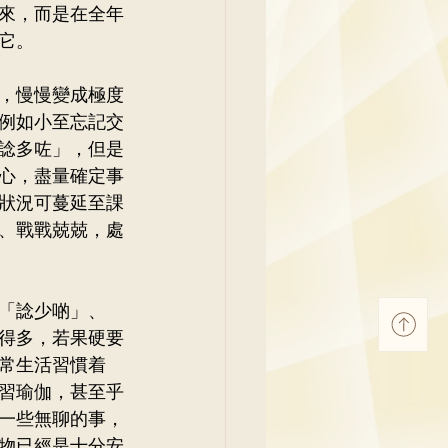
來，而是在全年
它。
，慢慢變成極度
例如小至忘記交
諗多咗」，但是
心，盡量確定事
狀況可蔓延至課
、戰戰兢兢，處
「諗少啲」、
得多，若果硬要
常生活習慣着
習瑜伽，甚至乎
一些無聊的事，
物已經是十分安