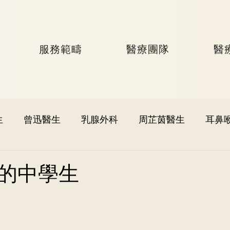
服務範疇
醫療團隊
醫
生
曾迅醫生
乳腺外科
周芷茵醫生
耳鼻
李文軒醫生
泌尿外科
何國樑醫生
李語潔醫
的中學生
黃秉康醫生
麥偉傑醫生
心臟科
李家輝醫