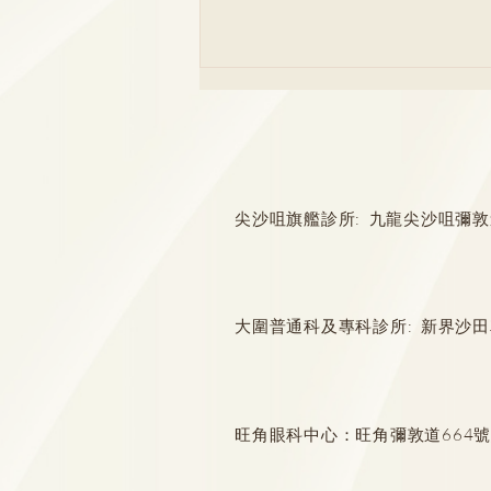
尖沙咀旗艦診所: 九龍尖沙咀彌敦道132
Emo同抑鬱症點樣分？情緒低
落持續X日要小心！6大症狀恐
大圍普通科及專科診所: 新界沙田
患抑鬱｜新療法速治自殺傾向
2招情緒急救
旺角眼科中心：旺角彌敦道664號惠