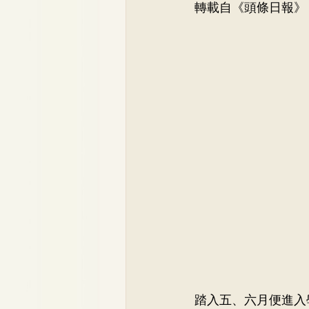
轉載自《頭條日報》
骨科
李崇義醫生
家
兒科專科
蘇詠怡醫生
踏入五、六月便進入