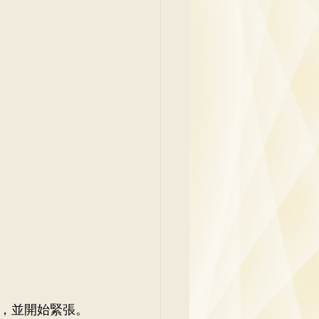
吳少彬醫生
，並開始緊張。