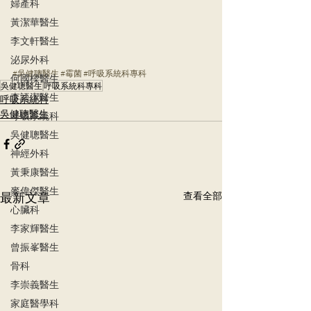
婦產科
黃潔華醫生
李文軒醫生
泌尿外科
#吳健聰醫生
#霉菌
#呼吸系統科專科
何國樑醫生
吳健聰醫生
呼吸系統科專科
李語潔醫生
呼吸系統科
吳健聰醫生
呼吸系統科
吳健聰醫生
神經外科
黃秉康醫生
麥偉傑醫生
最新文章
查看全部
心臟科
李家輝醫生
曾振峯醫生
骨科
李崇義醫生
家庭醫學科