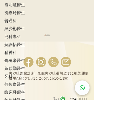
袁明慧醫生
冼嘉玲醫生
普通科
吳少彬醫生
兒科專科
蘇詠怡醫生
精神科
鄧萬豪醫生
肺結節風險評估
黃穎勤醫生
LDCT揪出早期
尖沙咀旗艦診所: 九龍尖沙咀彌敦道132號美麗華
牙科
廣場A座603, 815, 2607, 2610-11室
何俊傑醫生
臨床腫瘤科
25431000
施俊健醫生
整形外科
大圍普通科及專科診所: 新界沙田車公廟路18號圍
方4樓417室
彭雪瑩醫生
廖軒麟醫生
物理治療