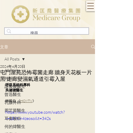
文章
All Posts
2024年4月20日
All Posts
屯門屋苑恐怖霉菌走廊 牆身天花板一片
黑 走廊變濕氣通道引霉入屋
外科
呼吸系統科專科
謝俊耀醫生
吳健聰醫生
曾迅醫生
轉載自 《
HOYTV
》
乳腺外科
周芷茵醫生
https://www.youtube.com/watch?
耳鼻喉科
v=LB9Cn4zeoso&t=342s
何的煒醫生