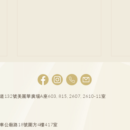
號美麗華廣場A座603, 815, 2607, 2610-11室
亂打
6大手術前後迷思 釋疑糾正謬
誤
車公廟路18號圍方4樓417室