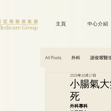
主頁
中心介紹
All Posts
外科
謝俊耀醫
2025年10月17日
婦產科
黃潔華醫生
小腸氣大
死
吳健聰醫生
神經外科
外科專科