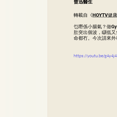
曾迅醫生
骨科
李崇義醫生
家
轉載自《
HOYTV健
乜嘢係小腸氣？做G
兒科專科
蘇詠怡醫生
肚突出個波，瞓低又
命都冇。今次請來外
https://youtu.be/g4y