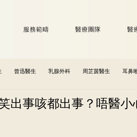
服務範疇
醫療團隊
醫
生
曾迅醫生
乳腺外科
周芷茵醫生
耳鼻
李文軒醫生
泌尿外科
何國樑醫生
李語潔醫
笑出事咳都出事？唔醫小
黃秉康醫生
麥偉傑醫生
心臟科
李家輝醫