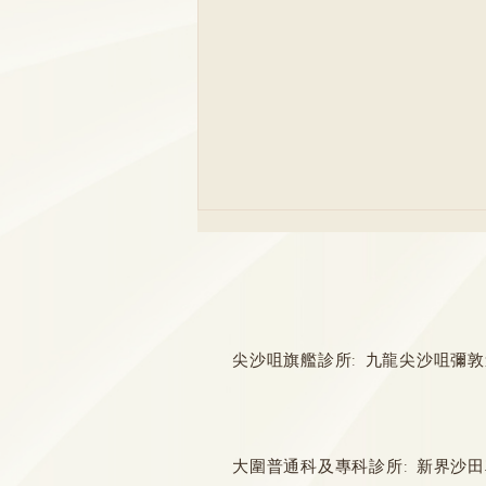
胃痛成因多！
尖沙咀旗艦診所: 九龍尖沙咀彌敦道132
大圍普通科及專科診所: 新界沙田