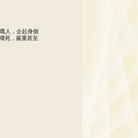
吳少彬醫生
氣嘅人，企起身個
壞死，嚴重甚至