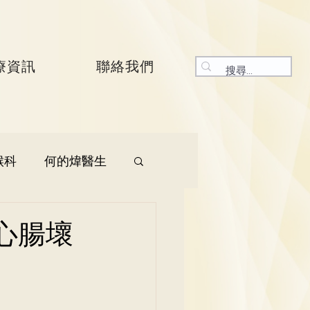
療資訊
聯絡我們
喉科
何的煒醫生
生
呼吸系統科
心腸壞
生
曾振峯醫生