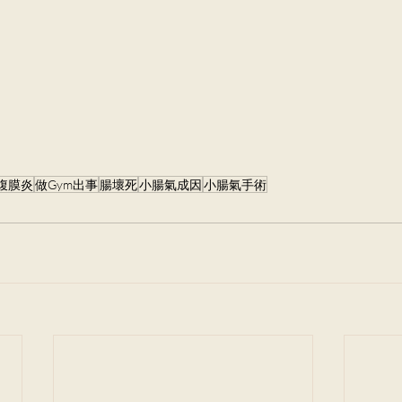
腹膜炎
做Gym出事
腸壞死
小腸氣成因
小腸氣手術