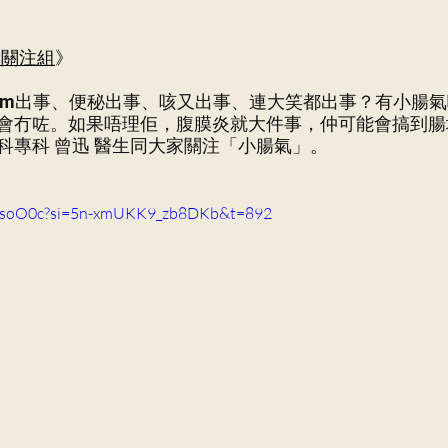
庭醫學科
袁明慧醫生
冼嘉玲醫生
普通科
康關注組
》
ym出事、便秘出事、咳又出事、連大笑都出事？有小腸
會冇咗。如果唔理佢，腹膜炎就大件事，仲可能會搞到腸
科專科 曾迅 醫生同大家關注「小腸氣」。
4j4soO0c?si=5n-xmUKK9_zb8DKb&t=892