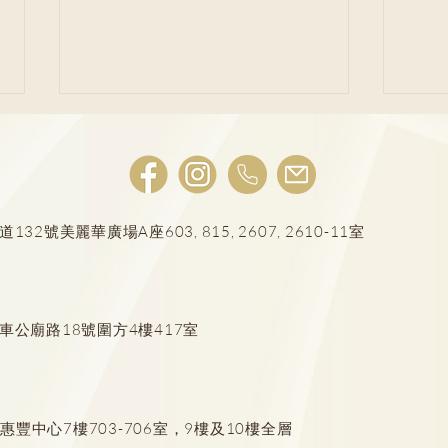
AI輔助乳癌篩查
號美麗華廣場A座603, 815, 2607, 2610-11室
婦科
層婦
車公廟路18號圍方4樓417室
豐中心7樓703-706室，9樓及10樓全層