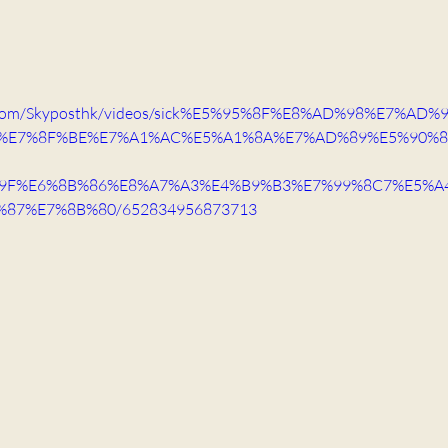
庭醫學科
袁明慧醫生
冼嘉玲醫生
普通科
ok.com/Skyposthk/videos/sick%E5%95%8F%E8%AD%98%E7%AD
%E7%8F%BE%E7%A1%AC%E5%A1%8A%E7%AD%89%E5%90%
9F%E6%8B%86%E8%A7%A3%E4%B9%B3%E7%99%8C7%E5%A
87%E7%8B%80/652834956873713