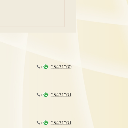
25431000
檢查全攻略 拆解唔同年齡
科病迷思
25431001
25431001