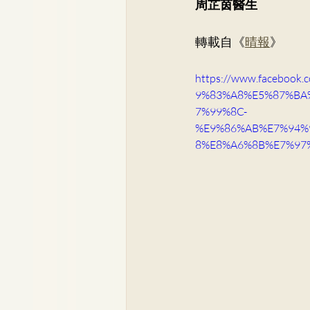
周芷茵醫生
骨科
李崇義醫生
家
轉載自《
晴報
》
兒科專科
蘇詠怡醫生
https://www.facebo
9%83%A8%E5%87%BA
7%99%8C-
%E9%86%AB%E7%94%
8%E8%A6%8B%E7%97%