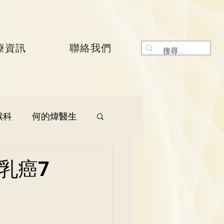
療資訊
聯絡我們
喉科
何的煒醫生
生
呼吸系統科
乳癌7
生
曾振峯醫生