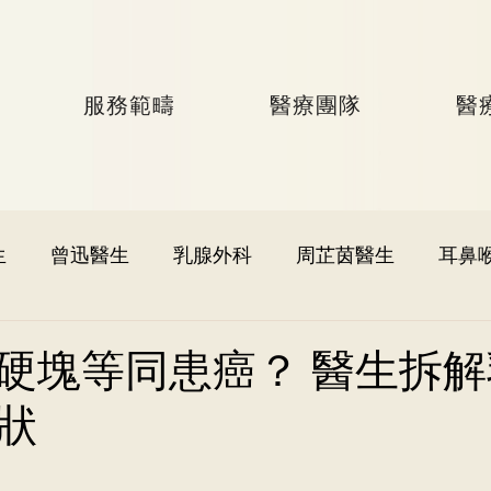
服務範疇
醫療團隊
醫
生
曾迅醫生
乳腺外科
周芷茵醫生
耳鼻
李文軒醫生
泌尿外科
何國樑醫生
李語潔醫
硬塊等同患癌？ 醫生拆解
狀
黃秉康醫生
麥偉傑醫生
心臟科
李家輝醫