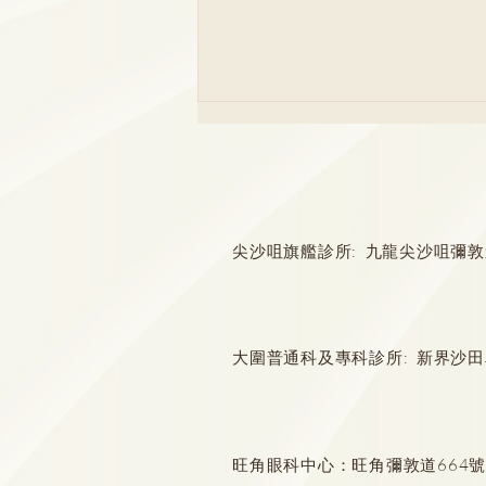
尖沙咀旗艦診所: 九龍尖沙咀彌敦道132
局部vs全乳房切除手術？乳癌
治療多面睇
大圍普通科及專科診所: 新界沙田
旺角眼科中心：旺角彌敦道664號惠