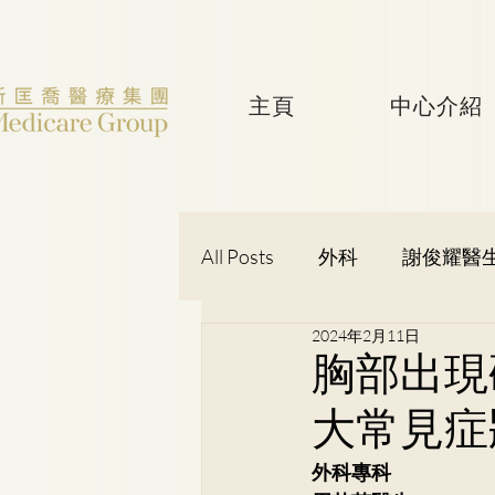
主頁
中心介紹
All Posts
外科
謝俊耀醫
2024年2月11日
婦產科
黃潔華醫生
胸部出現
大常見症
吳健聰醫生
神經外科
外科專科