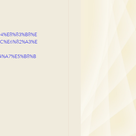
吳少彬醫生
%94%E8%83%B8%E
8C%E6%82%A3%E
4%A7%E5%B8%B