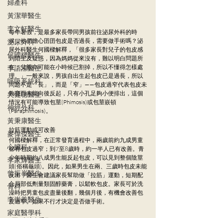
婦產科
黃潔華醫生
李文軒醫生
每年暑假，是最多家長帶同男孩前往泌尿外科的時
候，他們擔心囝囝包皮是否過長，需要做手術嗎？泌
泌尿外科
尿外科醫生何國樑解釋，「很多家長對兒子的包皮感
何國樑醫生
到陌生及疑惑，因為媽媽從來沒有，難以明白問題所
在；父親亦可能在小時候已割掉，所以不懂得怎樣處
李語潔醫生
理。」一般來說，男孩自出生起包皮已是過長，所以
呼吸系統科
問題不是「長」，而是「窄」——包皮過窄代表包皮未
夠寬而未能向後反起，只有小孔足夠小便排出，這個
吳健聰醫生
情況有可能導致包莖(Phimosis)或包莖嵌頓
神經外科
(Paraphimosis)。
黃秉康醫生
拉筋運動或可改善
麥偉傑醫生
何國樑解釋，在正常發育過程中，兩歲前約九成男童
心臟科
都有包皮過窄；到7至8歲時，約一半人已有改善。青
少年時期約八成男生能反起包皮，可以見到整個陰莖
李家輝醫生
頭(俗稱龜頭)。因此，如果男生在兩、三歲時包皮未能
曾振峯醫生
反出，醫生會建議家長幫助做「拉筋」運動，短期配
合局部低劑量類固醇藥膏，以鬆軟包皮。家長可於洗
骨科
澡時把男童包皮盡量後翻，幾個月後，有機會改善包
李崇義醫生
皮過窄。如果不行才決定是否做手術。
家庭醫學科