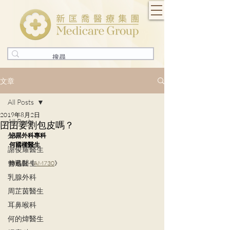
文章
All Posts
2019年8月2日
All Posts
囝囝要割包皮嗎？
外科
泌尿外科專科
何國樑醫生
謝俊耀醫生
曾迅醫生
轉載自《
AM730
》
乳腺外科
周芷茵醫生
耳鼻喉科
何的煒醫生