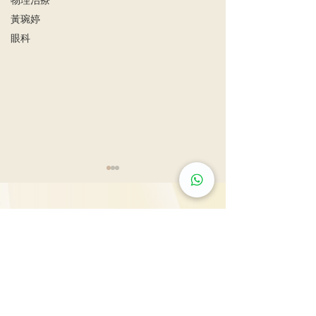
黃琬婷
眼科
尖沙咀旗艦診所: 九龍尖沙咀彌敦道132號美麗華
男士扭蛋之痛 恐不育
廣場A座603, 815, 2607, 2610-11室
泌尿外科專科醫
列腺癌治療