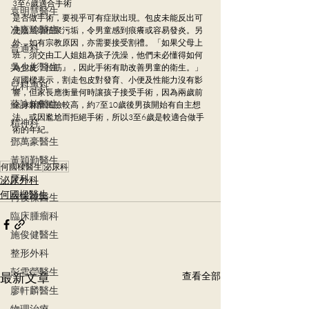
3至6歲適合手術
袁明慧醫生
是否做手術，要視乎可有症狀出現。包皮未能反出可
冼嘉玲醫生
使陰莖頭積聚污垢，令男童感到痕癢或容易發炎。另
外，如有宗教原因，亦需要接受割禮。「如果父母上
普通科
班，須交由工人姐姐為孩子洗澡，他們未必懂得如何
吳少彬醫生
為包皮『拉筋』，因此手術有助改善男童的衛生。」
何國樑表示，割走包皮對發育、小便及性能力沒有影
兒科專科
響，但家長應衡量何時讓孩子接受手術，因為兩歲前
蘇詠怡醫生
全身麻醉風險較高，約7至10歲後男孩開始有自主想
法，或因尷尬而拒絕手術，所以3至6歲是較適合做手
精神科
術的年紀。
鄧萬豪醫生
黃穎勤醫生
何國樑醫生
泌尿科
牙科
泌尿外科
何國樑醫生
何俊傑醫生
臨床腫瘤科
施俊健醫生
整形外科
彭雪瑩醫生
最新文章
查看全部
廖軒麟醫生
物理治療