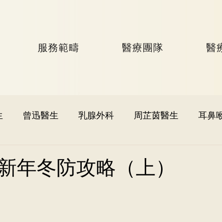
服務範疇
醫療團隊
醫
生
曾迅醫生
乳腺外科
周芷茵醫生
耳鼻
李文軒醫生
泌尿外科
何國樑醫生
李語潔醫
新年冬防攻略（上）
黃秉康醫生
麥偉傑醫生
心臟科
李家輝醫