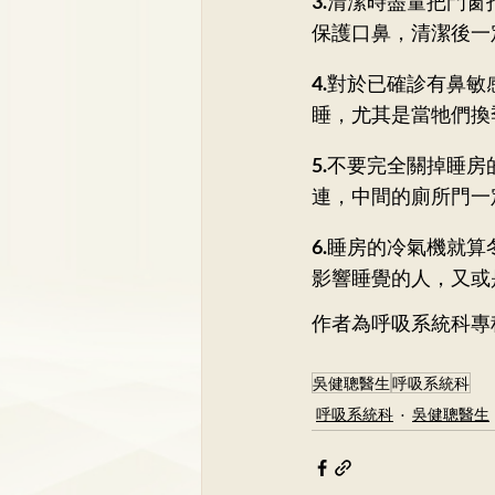
3.
清潔時盡量把門窗
保護口鼻，清潔後一
4.
對於已確診有鼻敏
睡，尤其是當牠們換
5.
不要完全關掉睡房
連，中間的廁所門一
6.
睡房的冷氣機就算
影響睡覺的人，又或
作者為呼吸系統科專
吳健聰醫生
呼吸系統科
呼吸系統科
吳健聰醫生