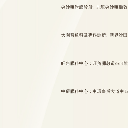
尖沙咀旗艦診所: 九龍尖沙咀彌敦道132
厄爾尼諾與漢坦病毒關係
大圍普通科及專科診所: 新界沙田
旺角眼科中心：旺角彌敦道664號惠
中環眼科中心：中環皇后大道中16-