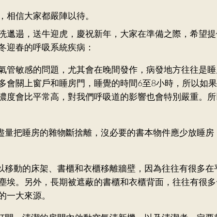
，相信大家都嚴陣以待。
洗邋遢，送牛迎虎，慶祝新年，大家在準備之際，希望提
冬迎春的呼吸系統疾病：
氣管敏感的問題，尤其會在晚間發作，病發地方往往是睡
多會關上窗戶和睡房門，睡覺的時間6至8小時，所以如
濃度會比平常高，對我們呼吸道的影響也會特別嚴重。所
盡量把睡房的雜物斷捨離，沒必要的書本物件應少放睡房
以移動的床架、書櫃和衣櫃移離牆壁，因為往往有很多在
塵埃。另外，長期被遮蔽的書櫃和衣櫃背面，往往有很多
的一大來源。