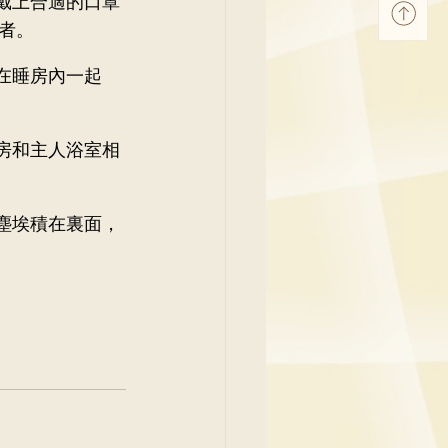
戴上合適的口罩
者。
在睡房內一起
房和主人浴室相
塵埃積在裏面，