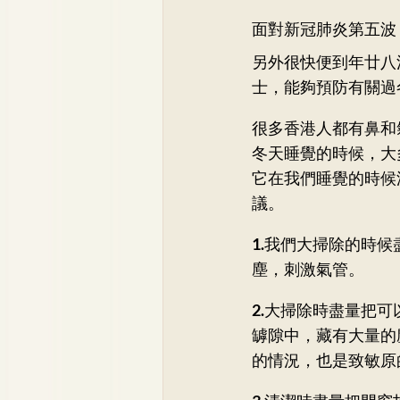
面對新冠肺炎第五波
另外很快便到年廿八
士，能夠預防有關過
很多香港人都有鼻和
冬天睡覺的時候，大
它在我們睡覺的時候
議。
1.
我們大掃除的時候
塵，刺激氣管。
2.
大掃除時盡量把可
罅隙中，藏有大量的
的情況，也是致敏原