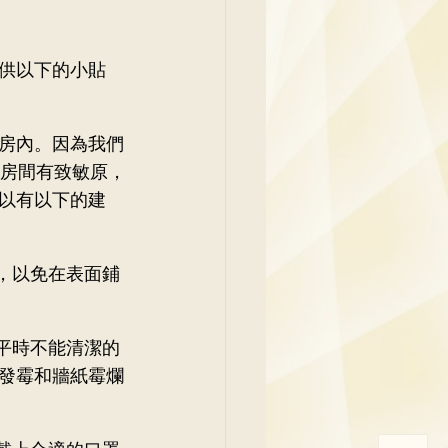
供以下的小貼
房內。因為我們
果房間有致敏原，
以有以下的建
，以免在表面鋪
平時不能清潔的
發霉和牆紙霉爛