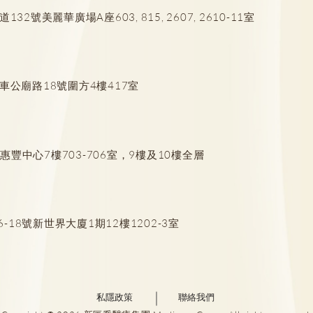
肺結節風險評估
號美麗華廣場A座603, 815, 2607, 2610-11室
LD
車公廟路18號圍方4樓417室
豐中心7樓703-706室，9樓及10樓全層
18號新世界大廈1期12樓1202-3室
私隱政策
聯絡我們