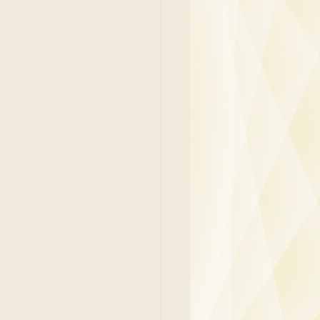
吳少彬醫生