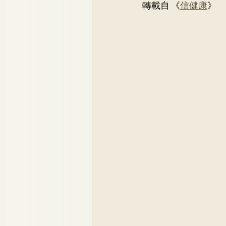
轉載自 《
信健康
》
骨科
李崇義醫生
家
兒科專科
蘇詠怡醫生