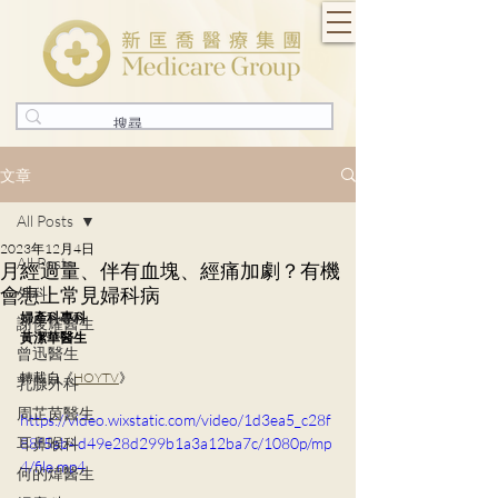
文章
All Posts
2023年12月4日
All Posts
月經過量、伴有血塊、經痛加劇？有機
會患上常見婦科病
外科
婦產科專科
謝俊耀醫生
黃潔華醫生
曾迅醫生
轉載自《
HOYTV
》
乳腺外科
周芷茵醫生
https://video.wixstatic.com/video/1d3ea5_c28f
耳鼻喉科
88f5ab4d49e28d299b1a3a12ba7c/1080p/mp
4/file.mp4
何的煒醫生