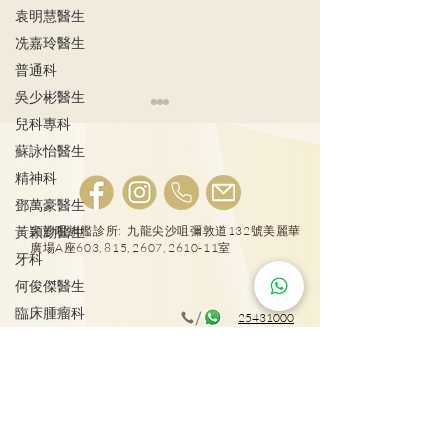
袁明慧醫生
冼嘉玲醫生
普通科
吳少彬醫生
兒科專科
蘇詠怡醫生
精神科
鄧萬豪醫生
宮外孕症狀及治
黃穎勤醫生
尖沙咀旗艦診所: 九龍尖沙咀彌敦道132號美麗華
廣場A座603, 815, 2607, 2610-11室
牙科
女性感染HPV種下宮頸癌
隱患!
何俊傑醫生
臨床腫瘤科
25431000
施俊健醫生
大圍普通科及專科診所: 新界沙田車公廟路18號圍
整形外科
方4樓417室
彭雪瑩醫生
廖軒麟醫生
25431001
物理治療