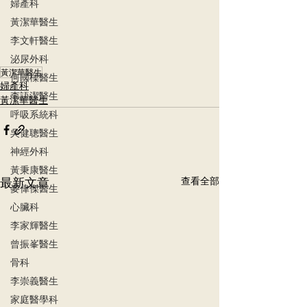
婦產科
黃潔華醫生
李文軒醫生
泌尿外科
黃潔華醫生
何國樑醫生
婦產科
李語潔醫生
黃潔華醫生
呼吸系統科
吳健聰醫生
神經外科
黃秉康醫生
最新文章
查看全部
麥偉傑醫生
心臟科
李家輝醫生
曾振峯醫生
骨科
李崇義醫生
家庭醫學科