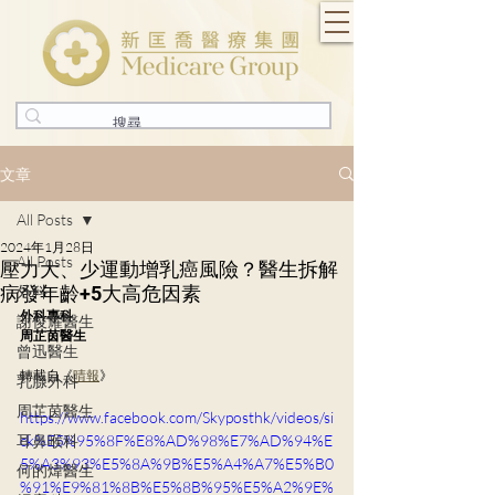
文章
All Posts
2024年1月28日
All Posts
壓力大、少運動增乳癌風險？醫生拆解
病發年齡+5大高危因素
外科
外科專科
謝俊耀醫生
周芷茵醫生
曾迅醫生
轉載自《
晴報
》
乳腺外科
周芷茵醫生
https://www.facebook.com/Skyposthk/videos/si
耳鼻喉科
ck%E5%95%8F%E8%AD%98%E7%AD%94%E
5%A3%93%E5%8A%9B%E5%A4%A7%E5%B0
何的煒醫生
%91%E9%81%8B%E5%8B%95%E5%A2%9E%