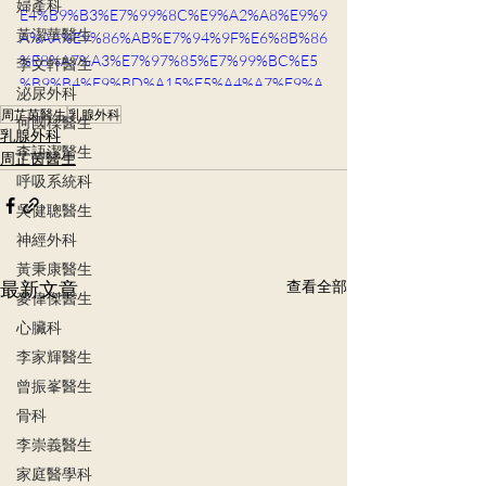
婦產科
E4%B9%B3%E7%99%8C%E9%A2%A8%E9%9
黃潔華醫生
A%AA%E9%86%AB%E7%94%9F%E6%8B%86
%E8%A7%A3%E7%97%85%E7%99%BC%E5
李文軒醫生
%B9%B4%E9%BD%A15%E5%A4%A7%E9%A
泌尿外科
B%98%E5%8D%B1%E5%9B%A0%E7%B4%A
周芷茵醫生
乳腺外科
何國樑醫生
0/754238032815899
乳腺外科
李語潔醫生
周芷茵醫生
呼吸系統科
吳健聰醫生
神經外科
黃秉康醫生
最新文章
查看全部
麥偉傑醫生
心臟科
李家輝醫生
曾振峯醫生
骨科
李崇義醫生
家庭醫學科