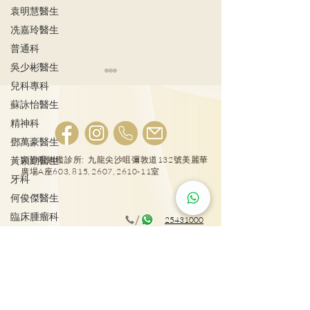
袁明慧醫生
冼嘉玲醫生
普通科
吳少彬醫生
兒科專科
蘇詠怡醫生
精神科
鄧萬豪醫生
AI輔助乳癌篩查
黃穎勤醫生
尖沙咀旗艦診所: 九龍尖沙咀彌敦道132號美麗華
廣場A座603, 815, 2607, 2610-11室
牙科
婦科檢查全攻略
年齡層婦科病迷
何俊傑醫生
臨床腫瘤科
25431000
施俊健醫生
大圍普通科及專科診所: 新界沙田車公廟路18號圍
整形外科
方4樓417室
彭雪瑩醫生
廖軒麟醫生
25431001
物理治療