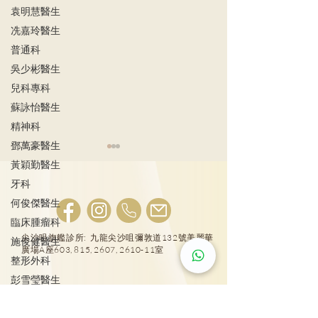
袁明慧醫生
冼嘉玲醫生
普通科
吳少彬醫生
兒科專科
蘇詠怡醫生
精神科
鄧萬豪醫生
黃穎勤醫生
牙科
何俊傑醫生
臨床腫瘤科
肺結節風險評估
LDCT揪出早期
尖沙咀旗艦診所: 九龍尖沙咀彌敦道132號美麗華
施俊健醫生
廣場A座603, 815, 2607, 2610-11室
整形外科
彭雪瑩醫生
廖軒麟醫生
25431000
物理治療