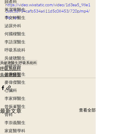
婦產科
https://video.wixstatic.com/video/1d3ea5_98e1
黃潔華醫生
2cdc3d754cafb534a611d5c08453/720p/mp4/
file.mp4
李文軒醫生
泌尿外科
何國樑醫生
李語潔醫生
呼吸系統科
吳健聰醫生
吳健聰醫生
呼吸系統科
神經外科
呼吸系統科
黃秉康醫生
吳健聰醫生
麥偉傑醫生
心臟科
李家輝醫生
曾振峯醫生
最新文章
查看全部
骨科
李崇義醫生
家庭醫學科