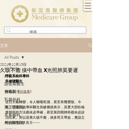
文章
All Posts
2021年12月15日
All Posts
久咳不癒 痰中帶血 X光照肺莫要遲
外科
呼吸系統科專科
吳健聰醫生
謝俊耀醫生
曾迅醫生
轉載自 《
信健康
》
乳腺外科
近日天氣轉變，令人喉嚨乾涸，甚至有幾聲咳。今
周芷茵醫生
集，呼吸系統專科醫生吳健聰就表示，其實大部份檢
查肺癌的方法都未必準確，甚至第四期肺癌都未必診
耳鼻喉科
治出來。所以若果久咳不癒，痰多而又帶血，應該立
何的煒醫生
即找醫生尋求良方⋯⋯