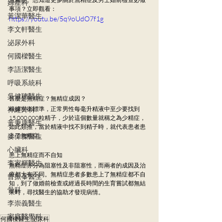
婦產科
事項？立即觀看：
黃潔華醫生
https://youtu.be/5q9oUdO7f1g
李文軒醫生
泌尿外科
何國樑醫生
李語潔醫生
呼吸系統科
吳健聰醫生
甚麼是無精症？無精症成因？
根據世衛標準，正常男性每毫升精液中至少要找到
神經外科
15,000,000粒精子，少於這個數量就稱之為少精症，
黃秉康醫生
如此類推，當於精液中找不到精子時，就代表患者患
上了無精症。
麥偉傑醫生
心臟科
患上無精症而不自知
李家輝醫生
無精症亦分為阻塞性及非阻塞性，而兩者的成因及治
療都大有不同。無精症患者多數患上了無精症都不自
曾振峯醫生
知，到了做婚前檢查或經過長時間的生育嘗試都無結
骨科
果時，尋找醫生的協助才發現病情。
李崇義醫生
家庭醫學科
何國樑醫生
泌尿科