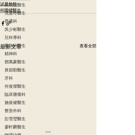
泌尿外科
袁明慧醫生
何國樑醫生
冼嘉玲醫生
普通科
吳少彬醫生
兒科專科
蘇詠怡醫生
最新文章
查看全部
精神科
鄧萬豪醫生
黃穎勤醫生
牙科
何俊傑醫生
臨床腫瘤科
施俊健醫生
整形外科
彭雪瑩醫生
廖軒麟醫生
物理治療