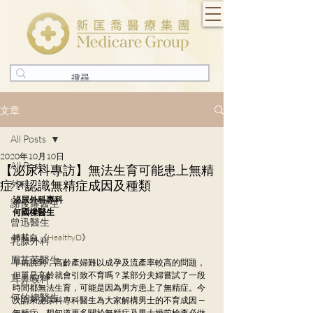
文章
All Posts
2020年10月10日
All Posts
【泌尿科專訪】無法生育可能患上無精
症？認識無精症成因及種類
外科
泌尿外科專科
謝俊耀醫生
何國樑醫生
曾迅醫生
轉載自 《
HealthyD
》
乳腺外科
周芷茵醫生
早前說到，高齡產婦難以成孕及流產率較高的問題，
但單是高齡就會引致不育嗎？某部分夫婦嘗試了一段
耳鼻喉科
時間都無法生育，可能是因為男方患上了無精症。今
何的煒醫生
次請來泌尿科專科醫生為大家解構男士的不育成因 — 
無精症。想知道更多關於無精症及男士婚前檢查必做