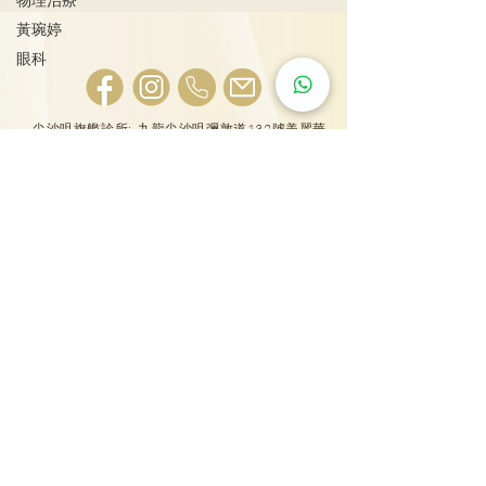
黃琬婷
眼科
尖沙咀旗艦診所: 九龍尖沙咀彌敦道132號美麗華
男士扭蛋之痛 恐不育
廣場A座603, 815, 2607, 2610-11室
泌尿外科專科醫
列腺癌治療
25431000
大圍普通科及專科診所: 新界沙田車公廟路18號圍
方4樓417室
25431001
旺角眼科中心：旺角彌敦道664號惠豐中心7樓
703-706室，9樓及10樓全層