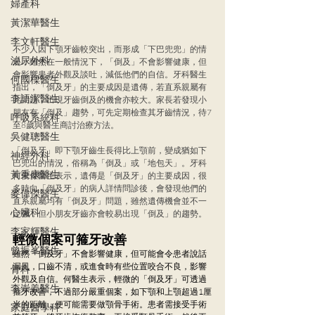
婦產科
黃潔華醫生
李文軒醫生
不少人因下顎牙齒較突出，而形成「下巴兜兜」的情
泌尿外科
況，雖然在一般情況下，「倒及」不會影響健康，但
會影響患者外觀及談吐，減低他們的自信。牙科醫生
何國樑醫生
指出，「倒及牙」的主要成因是遺傳，若直系親屬有
李語潔醫生
此問題，出現牙齒倒及的機會亦較大。家長若發現小
朋友有「倒及」趨勢，可先定期檢查其牙齒情況，待7
呼吸系統科
至8歲與醫生商討治療方法。
吳健聰醫生
「倒及牙」即下顎牙齒生長得比上顎前，變成猶如下
神經外科
巴兜出的情況，俗稱為「倒及」或「地包天」。牙科
黃秉康醫生
何俊傑醫生表示，遺傳是「倒及牙」的主要成因，很
多時向「倒及牙」的病人詳情問診後，會發現他們的
麥偉傑醫生
直系親屬均有「倒及牙」問題，雖然遺傳機會並不一
心臟科
定強，但小朋友牙齒亦會較易出現「倒及」的趨勢。
李家輝醫生
輕微個案可箍牙改善
曾振峯醫生
雖然「倒及牙」不會影響健康，但可能會令患者說話
漏風，口齒不清，或進食時有些位置咬合不良，影響
骨科
外觀及自信。何醫生表示，輕微的「倒及牙」可透過
李崇義醫生
箍牙改善，不過部分嚴重個案，如下顎和上顎超過1厘
米的距離，便可能需要做顎骨手術。患者需接受手術
家庭醫學科