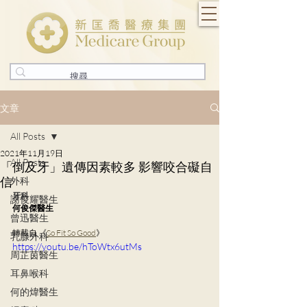
文章
All Posts
2021年11月19日
All Posts
「倒及牙」遺傳因素較多 影響咬合礙自
信
外科
牙科
謝俊耀醫生
何俊傑醫生
曾迅醫生
轉載自 《
So Fit So Good
》
乳腺外科
https://youtu.be/hToWtx6utMs
周芷茵醫生
耳鼻喉科
何的煒醫生