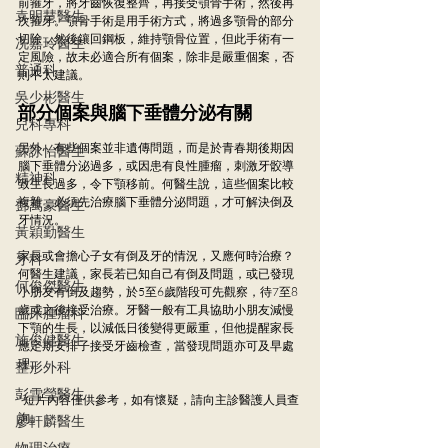
前箍牙，將牙齒恢復整齊，再接受顎骨手術，然後再
袁明慧醫生
次箍牙。顎骨手術是用手術方式，將過多顎骨的部分
切除，然後鑲回鋼板，維持顎骨位置，但此手術有一
冼嘉玲醫生
定風險，故未必適合所有個案，除非是嚴重個案，否
普通科
則不太建議。
吳少彬醫生
部分個案與腦下垂體分泌有關
兒科專科
另外，有些個案並非遺傳問題，而是於青春期後期因
蘇詠怡醫生
腦下垂體分泌過多，或因患有良性腫瘤，刺激牙骹導
精神科
致生長過多，令下顎移前。何醫生說，這些個案比較
複雜，必須先治療腦下垂體分泌問題，才可解決倒及
鄧萬豪醫生
牙情況。
黃穎勤醫生
家長或會擔心子女有倒及牙的情況，又應何時治療？
牙科
何醫生建議，家長若已知自己有倒及問題，或已發現
何俊傑醫生
小朋友有倒及趨勢，於5至6歲階段可先觀察，待7至8
歲或之後接受治療。牙醫一般有工具協助小朋友減慢
臨床腫瘤科
下顎的生長，以減低日後變得更嚴重，但他提醒家長
施俊健醫生
應定期安排子接受牙齒檢查，當發現問題亦可及早處
理。
整形外科
彭雪瑩醫生
*短片內容僅供參考，如有懷疑，請向主診醫護人員查
詢。
廖軒麟醫生
物理治療