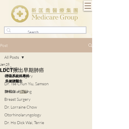
Post
All Posts
Jan 28
All Posts
LDCT揪出早期肺癌
General Surgery
呼吸系統科專科
吳健聰醫生
Dr. Tse Chun Yiu, Samson
Dr. Julian Tsang
轉載自 《
信報
》
Breast Surgery
Dr. Lorraine Chow
Otorhinolaryngology
Dr. Ho Dick Wai, Terrie