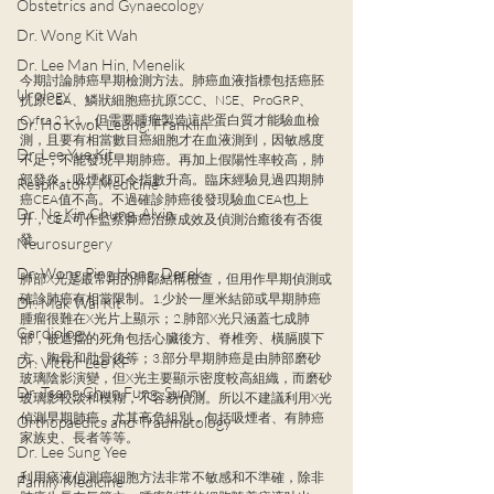
Obstetrics and Gynaecology
Dr. Wong Kit Wah
Dr. Lee Man Hin, Menelik
今期討論肺癌早期檢測方法。肺癌血液指標包括癌胚
Urology
抗原CEA、鱗狀細胞癌抗原SCC、NSE、ProGRP、
Cyfra 21-1，但需要腫瘤製造這些蛋白質才能驗血檢
Dr. Ho Kwok Leung, Franklin
測，且要有相當數目癌細胞才在血液測到，因敏感度
Dr. Lee Yue Kit
不足，不能發現早期肺癌。再加上假陽性率較高，肺
部發炎、吸煙都可令指數升高。臨床經驗見過四期肺
Respiratory Medicine
癌CEA值不高。不過確診肺癌後發現驗血CEA也上
Dr. Ng Kin Chung, Alvin
升，CEA可作監察肺癌治療成效及偵測治癒後有否復
發。
Neurosurgery
Dr. Wong Ping Hong, Derek
肺部X光是最常用的肺部結構檢查，但用作早期偵測或
確診肺癌有相當限制。1.少於一厘米結節或早期肺癌
Dr. Mak Wai Kit
腫瘤很難在X光片上顯示；2.肺部X光只涵蓋七成肺
Cardiology
部，被遮擋的死角包括心臟後方、脊椎旁、橫膈膜下
方、胸骨和肋骨後等；3.部分早期肺癌是由肺部磨砂
Dr. Victor Lee KF
玻璃陰影演變，但X光主要顯示密度較高組織，而磨砂
Dr. Tsang Chun Fung, Sunny
玻璃影較淡和模糊，不容易偵測。所以不建議利用X光
偵測早期肺癌，尤其高危組別，包括吸煙者、有肺癌
Orthopaedics and Traumatology
家族史、長者等等。
Dr. Lee Sung Yee
利用痰液偵測癌細胞方法非常不敏感和不準確，除非
Family Medicine