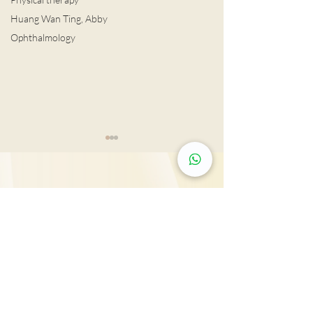
Huang Wan Ting, Abby
Ophthalmology
肺結節風險評估
Tsim Sha Tsui: Rm 603, 815, 2607 & 2610-11,
養寵物九招防氣
Mira Place Tower A, 132 Nathan Rd., Tsim Sha
Tsui, Kln., H.K.
25431000