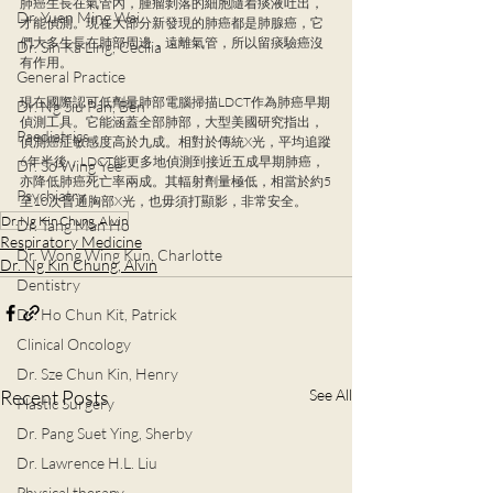
肺癌生長在氣管內，腫瘤剝落的細胞隨着痰液吐出，
Dr. Yuen Ming Wai
才能偵測。現在大部分新發現的肺癌都是肺腺癌，它
們大多生長在肺部周邊，遠離氣管，所以留痰驗癌沒
Dr. Sin Ka Ling, Cecilia
有作用。
General Practice
現在國際認可低劑量肺部電腦掃描LDCT作為肺癌早期
Dr. Ng Siu Pan, Ben
偵測工具。它能涵蓋全部肺部，大型美國研究指出，
Paediatrics
偵測癌症敏感度高於九成。相對於傳統X光，平均追蹤
6年半後，LDCT能更多地偵測到接近五成早期肺癌，
Dr. So Wing Yee
亦降低肺癌死亡率兩成。其輻射劑量極低，相當於約5
Psychiatry
至10次普通胸部X光，也毋須打顯影，非常安全。
Dr. Ng Kin Chung, Alvin
Dr. Tang Man Ho
Respiratory Medicine
Dr. Wong Wing Kun, Charlotte
Dr. Ng Kin Chung, Alvin
Dentistry
Dr. Ho Chun Kit, Patrick
Clinical Oncology
Dr. Sze Chun Kin, Henry
Recent Posts
See All
Plastic Surgery
Dr. Pang Suet Ying, Sherby
Dr. Lawrence H.L. Liu
Physical therapy