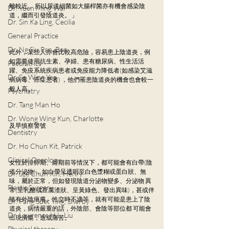
離較近， 所以尿道細菌如大腸桿菌亦有機會感染陰
Dr. Yuen Ming Wai
道，繼而引發陰道炎。 」
Dr. Sin Ka Ling, Cecilia
General Practice
Dr. Ng Siu Pan, Ben
此外，某些人亦會比較高危險，容易患上陰道炎，例
如需要使用抗生素、孕婦、患有糖尿病、性生活活
Paediatrics
躍、免疫系統疾病患者或免疫能力降低者(如感染艾滋
Dr. So Wing Yee
病病毒、癌症患者) ，他們罹患陰道炎的機會也會較一
般人高。
Psychiatry
Dr. Tang Man Ho
Dr. Wong Wing Kun, Charlotte
及早慎察警號
Dentistry
Dr. Ho Chun Kit, Patrick
Clinical Oncology
女性於排卵期、經期前等情況下，都可能會有白帶(陰
道分泌物)，如白帶呈透明至白色漿糊或蛋白狀、無
Dr. Sze Chun Kin, Henry
味，屬於正常，但如發現陰道分泌物變多、分泌物 異
Plastic Surgery
常(呈乳酪或豆腐渣狀、呈黃綠色、發出異味)，甚或伴
隨有外陰痕癢、性交時不適等，就有可能是患上了陰
Dr. Pang Suet Ying, Sherby
道炎，病情嚴重的話，外陰部、會陰等部位都 可能會
Dr. Lawrence H.L. Liu
出現潰瘍，造成痛苦。
Physical therapy