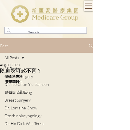
Post
All Posts
Aug 30, 2023
All Posts
陰道炎可致不育？
General Surgery
婦產科專科
黃潔華醫生
Dr. Tse Chun Yiu, Samson
Dr. Julian Tsang
轉載自《星島》
Breast Surgery
Dr. Lorraine Chow
Otorhinolaryngology
Dr. Ho Dick Wai, Terrie