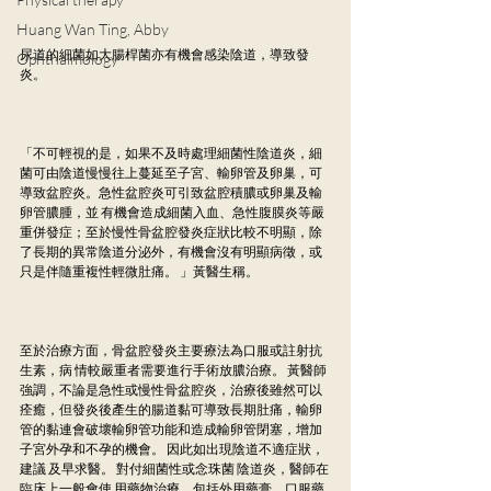
Huang Wan Ting, Abby
尿道的細菌如大腸桿菌亦有機會感染陰道，導致發
Ophthalmology
炎。
「不可輕視的是，如果不及時處理細菌性陰道炎，細
菌可由陰道慢慢往上蔓延至子宮、輸卵管及卵巢，可
導致盆腔炎。急性盆腔炎可引致盆腔積膿或卵巢及輸
卵管膿腫，並 有機會造成細菌入血、急性腹膜炎等嚴
重併發症；至於慢性骨盆腔發炎症狀比較不明顯，除
了長期的異常陰道分泌外，有機會沒有明顯病徵，或
只是伴隨重複性輕微肚痛。 」黃醫生稱。
至於治療方面，骨盆腔發炎主要療法為口服或註射抗
生素，病 情較嚴重者需要進行手術放膿治療。 黃醫師
強調，不論是急性或慢性骨盆腔炎，治療後雖然可以
痊癒，但發炎後產生的腸道黏可導致長期肚痛，輸卵
管的黏連會破壞輸卵管功能和造成輸卵管閉塞，增加
子宮外孕和不孕的機會。 因此如出現陰道不適症狀，
建議 及早求醫。 對付細菌性或念珠菌 陰道炎，醫師在
臨床上一般會使 用藥物治療，包括外用藥膏、口服藥