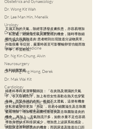
Obstetrics and Gynaecology
Dr. Wong Kit Wah
Dr. Lee Man Hin, Menelik
Urology
又濕又熱的天氣，除經常誘發皮膚疾患，亦容易增加
Dr. Ho Kwok Leung, Franklin
「私密處」細菌滋生或真菌繁殖的機會，隨時導致細
菌性或念珠菌陰道炎!患者輕則出現陰道分泌物異常、
Dr. Lee Yue Kit
外陰痕癢 等症狀，嚴重時甚至可影響輸卵管功能而致
Respiratory Medicine
不孕，不宜輕視。
Dr. Ng Kin Chung, Alvin
Neurosurgery
有利細菌繁殖
Dr. Wong Ping Hong, Derek
Dr. Mak Wai Kit
Cardiology
婦產科專科黃潔華醫師說：「在炎熱及潮濕的天氣
Dr. Victor Lee KF
下，令人容易出汗，加上有些女性喜歡在熱天也穿緊
身褲，而緊身褲的布料一般都不太透氣，這便有機會
Dr. Tsang Chun Fung, Sunny
使私密處變得更加『局促 ’，容易令細菌滋生及念珠菌
Orthopaedics and Traumatology
繁殖增加，增加罹患細菌性陰道炎及念珠菌陰道炎的
機會。 再加上，天氣熱流汗多，如飲水量不足也容易
Dr. Lee Sung Yee
導致身體缺水和排尿減少，增加患上泌尿系統感染，
Family Medicine
例如尿道炎和膀胱炎的機會；而因尿道及陰道出口距