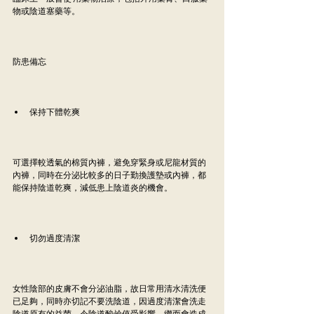
物或陰道塞藥等。
防患備忘
保持下體乾爽
可選擇較透氣的棉質內褲，避免穿緊身或尼龍材質的
內褲，同時在分泌比較多的日子勤換護墊或內褲，都
能保持陰道乾爽，減低患上陰道炎的機會。
切勿過度清潔
女性陰部的皮膚不會分泌油脂，故日常用清水清洗便
已足夠，同時亦切記不要洗陰道，因過度清潔會洗走
陰道原有的益菌，令陰道酸鹼值受影響，繼而會造成