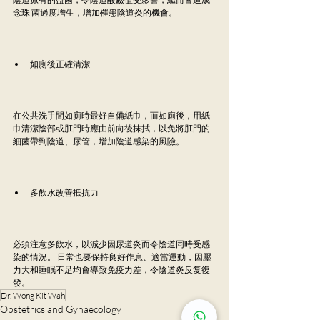
念珠 菌過度增生，增加罹患陰道炎的機會。
如廁後正確清潔
在公共洗手間如廁時最好自備紙巾，而如廁後，用紙
巾清潔陰部或肛門時應由前向後抹拭，以免將肛門的
細菌帶到陰道、尿管，增加陰道感染的風險。
多飲水改善抵抗力
必須注意多飲水，以減少因尿道炎而令陰道同時受感
染的情況。 日常也要保持良好作息、適當運動，因壓
力大和睡眠不足均會導致免疫力差，令陰道炎反复復
發。
Dr. Wong Kit Wah
Obstetrics and Gynaecology