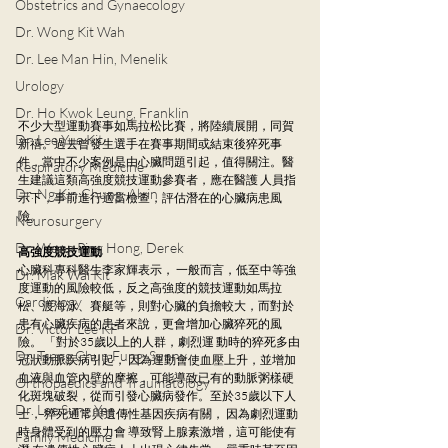
Obstetrics and Gynaecology
Dr. Wong Kit Wah
Dr. Lee Man Hin, Menelik
Urology
Dr. Ho Kwok Leung, Franklin
不少大型運動賽事如馬拉松比賽，將陸續展開，同賀
Dr. Lee Yue Kit
新禧。過去曾發生選手在賽事期間或結束後猝死事
件，當中不少案例是由心臟問題引起，值得關注。醫
Respiratory Medicine
生建議這類高強度競技運動參賽者，應在醫護 人員指
Dr. Ng Kin Chung, Alvin
示下，事前進行適當檢查，評估潛在的心臟病患風
險。
Neurosurgery
Dr. Wong Ping Hong, Derek
高強度競技運動
心臟科專科醫生李家輝表示， 一般而言，低至中等強
Dr. Mak Wai Kit
度運動的風險較低，反之高強度的競技運動如馬拉
Cardiology
松、渡海泳、賽艇等，則對心臟的負擔較大，而對於
患有心臟疾病的患者來說，更會增加心臟猝死的風
Dr. Victor Lee KF
險。 「對於35歲以上的人群，劇烈運 動時的猝死多由
Dr. Tsang Chun Fung, Sunny
冠狀動脈疾病引起， 因為運動會使血壓上升，並增加
血液與血管內壁的摩擦，可能導致已有的動脈粥樣硬
Orthopaedics and Traumatology
化斑塊破裂，從而引發心臟病發作。至於35歲以下人
Dr. Lee Sung Yee
士， 猝死通常與遺傳性基因疾病有關， 因為劇烈運動
時身體受到的壓力會 導致腎上腺素激增，這可能使有
Family Medicine