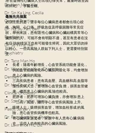
潛 在遺傳性心臟病人士出現心律失常， 嚴重時甚至因
Dr. Yuen Ming Wai
而猝死。」李醫生稱。
Dr. Sin Ka Ling, Cecilia
毫無先兆個案
General Practice
必須注意的是，並非每位心臟病患者都會出現心絞
痛、胸悶、心口痛、呼吸急促及呼吸困難等常見症
Dr. Ng Siu Pan, Ben
狀，舉例來說，患有隱 性心臟病和心臟結構異常等心
Paediatrics
臟疾病的人， 可能不會有明顯不適，甚至有患者在沒
有症 狀的情況下也有可能發生猝死，因此大眾切勿掉
Dr. So Wing Yee
以輕心。一些高風險人群如下列人士， 更需要特別留
Psychiatry
意： 
Dr. Tang Man Ho
長者：隨着年齡增長，心血管系統功能會 退化，
Dr. Wong Wing Kun, Charlotte
例如血管組織老化和心臟肌肉退化 等，均會增加
患上心臟病的風險。
Dentistry
三高疾病患者：患有高血壓、高血糖和高 血脂等
Dr. Ho Chun Kit, Patrick
慢性疾病人士，會增加心血管負 擔，損害血管健
康，繼而患上心臟病的風 險也較高。 
Clinical Oncology
肥胖者：肥胖可增加心臟負擔，亦會增加 患上
Dr. Sze Chun Kin, Henry
「三高」風險，繼而令心血管疾病風險 上升。 
吸煙人士：吸煙損害血管，增加血栓形成 的風
Plastic Surgery
險，患心血管疾病機率也較高。 
Dr. Pang Suet Ying, Sherby
有心臟病家族史者：家族中有人患有心臟 病病
史，這些人也有較高的心臟病風險。
Dr. Lawrence H.L. Liu
Physical therapy