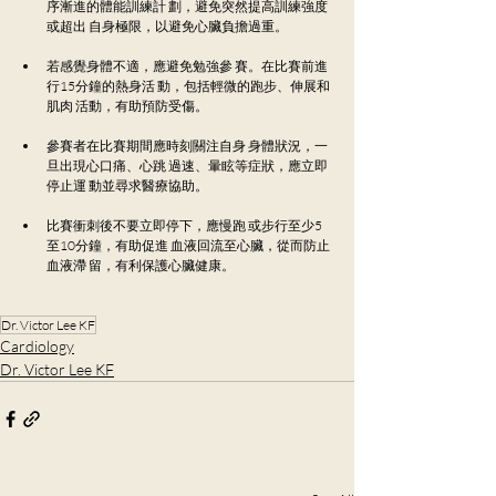
序漸進的體能訓練計 劃，避免突然提高訓練強度
或超出 自身極限，以避免心臟負擔過重。 
若感覺身體不適，應避免勉強參 賽。在比賽前進
行15分鐘的熱身活 動，包括輕微的跑步、伸展和
肌肉 活動，有助預防受傷。
參賽者在比賽期間應時刻關注自身 身體狀況，一
旦出現心口痛、心跳 過速、暈眩等症狀，應立即
停止運 動並尋求醫療協助。 
比賽衝刺後不要立即停下，應慢跑 或步行至少5
至10分鐘，有助促進 血液回流至心臟，從而防止
血液滯 留，有利保護心臟健康。
Dr. Victor Lee KF
Cardiology
Dr. Victor Lee KF