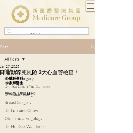
Post
All Posts
Jan 27, 2025
All Posts
降運動猝死風險 3大心血管檢查！
General Surgery
心臟科專科
李家輝醫生
Dr. Tse Chun Yiu, Samson
轉載自《
星島日報
》
Dr. Julian Tsang
Breast Surgery
Dr. Lorraine Chow
Otorhinolaryngology
Dr. Ho Dick Wai, Terrie