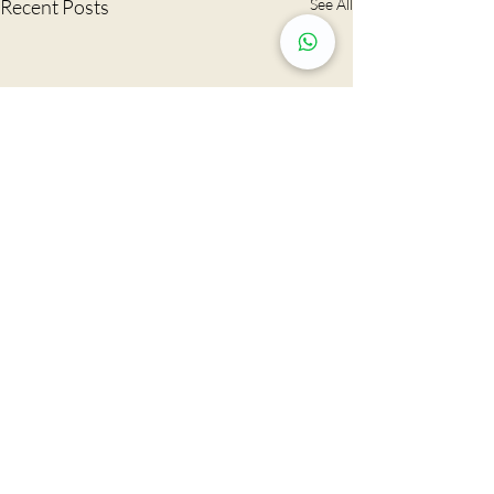
Recent Posts
See All
Tsim Sha Tsui: Rm 603, 815, 2607 & 2610-11,
Mira Place Tower A, 132 Nathan Rd., Tsim Sha