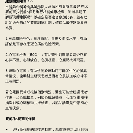
建議檢測項目
不論是否屬於高風險群體，建議所有參賽者最好 在比
Huang Wan Ting, Abby
賽前至少提前6個月進行相關健康檢查。透過早期 了
Ophthalmology
解個人健康狀況，以確定是否適合參加比賽，並有助
訂定適合自己的賽前訓練計劃，確保以最佳狀態參與 
比賽。
1. 三高風險評估：量度血壓、血糖及血脂水平，有助 
評估是否存在患冠心病的危險因素。 
2. 心電圖檢查（ECG）：有助醫生判斷患者是否存在
心律不整、心肌缺血、心肌梗塞、心臟肥大等問題。 
3. 運動心電圖：有助檢測於運動時可能發生的心臟異 
常情況，協助醫生發現患者是否有心肌缺血或心律不
正等問題。
若心電圖異常或根據個別情況，醫生可能會建議 患者
作進一步心臟檢查，例如心臟超聲波、心血管電 腦掃
描造影或心臟核磁共振檢查，以協助診斷是否患 有心
血管疾病。
賽前/比賽期間保健
進行高強度的競技運動前，應實施 持之以恆且循