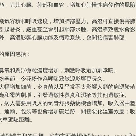
能，尤其心臟、肺部和血管，增加心肺慢性病發作的風險
潮氣容積和呼吸速度，增加肺部壓力。高溫可直接傷害肺
引起發炎，嚴重甚至會引起肺部水腫。高溫導致脫水會影
外，高溫影響心臟功能及循環系統，會間接傷害肺部。
的原因包括：
臭氧和懸浮微粒濃度增加，刺激呼吸道加劇哮喘。
粉季節，令花粉作為哮喘致敏源影響更長久。
大幅增加細菌，令真菌以及平常不太影響人類的病源繁殖
蟎和霉菌劇增，引發過敏性鼻炎和濕疹等其他過敏症。
，病人需要用吸入的氣管舒張藥物機會增加。吸入器由塑
、運輸、包裝等也會增加碳足跡，間接惡化溫室效應；吸入
汽車駕駛距離。
到碳中和的目標。消費方面希望做到reduce、reuse 和re