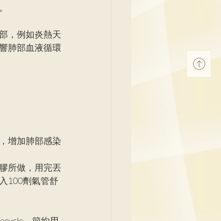
。
部，例如炎熱天
響肺部血液循環
，增加肺部感染
膠所做，用完丟
100劑氣管舒
cycle，節約用