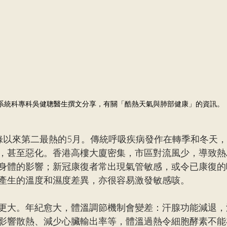
系統科專科吳健聰醫生撰文分享，有關「酷熱天氣與肺部健康」的資訊。
錄以來第二最熱的5月。傳統呼吸疾病發作在轉季和冬天
，甚至惡化。香港高樓大廈密集，市區對流風少，導致熱
身體的影響；新冠康復者常出現氣管敏感，或令已康復的
產生的溫度和濕度差異，亦很容易激發敏感咳。
更大。年紀愈大，體溫調節機制會變差：汗腺功能減退，
影響散熱、減少心臟輸出率等，體溫過熱令細胞酵素不能