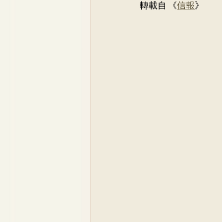
轉載自 《
信報
》
Dr. Lee Yue Kit
Respirato
Dr. Wong Ping Hong, Derek
Dr. Tsang Chun Fung, Sunny
Dr. Yuen Ming Wai
Dr. Si
Dr. So Wing Yee