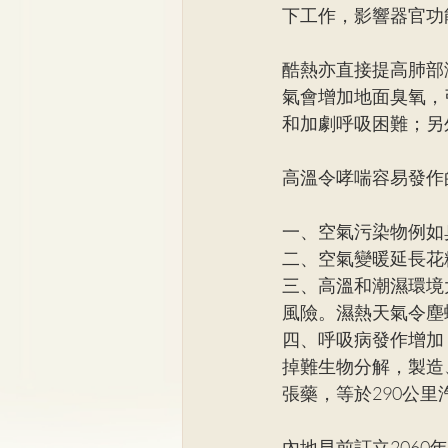
下工作，影響器官功
酷熱亦直接提高肺部
氣會增加地面臭氧，
和加劇呼吸困難；另
高溫令哮喘容易發作
一、空氣污染物例如
二、空氣變暖延長花
三、高溫和潮濕環境
風險。濕熱天氣令塵
四、呼吸病發作增加
掉難生物分解，製造
張藥，等於290公里
內地早前訂立2060年達