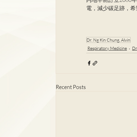
電，減少碳足跡，希
Dr. Ng Kin Chung, Alvin
Respiratory Medicine
Dr
Recent Posts