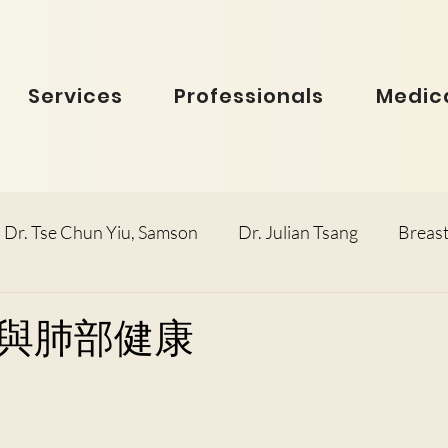
Services
Professionals
Medica
Dr. Tse Chun Yiu, Samson
Dr. Julian Tsang
Breast
inolaryngology
Dr. Ho Dick Wai, Terrie
Obstetric
與肺部健康
e Man Hin, Menelik
Urology
Dr. Ho Kwok Leung, F