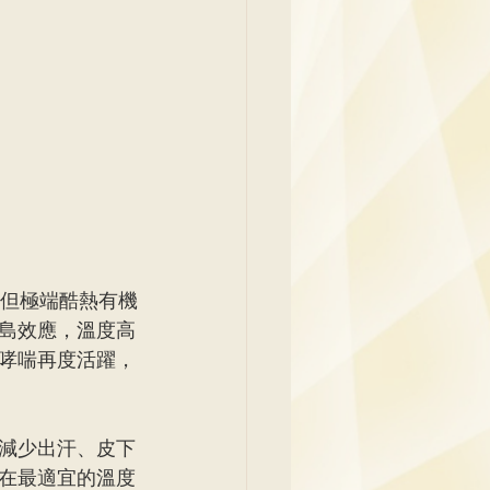
，但極端酷熱有機
島效應，溫度高
哮喘再度活躍，
減少出汗、皮下
在最適宜的溫度