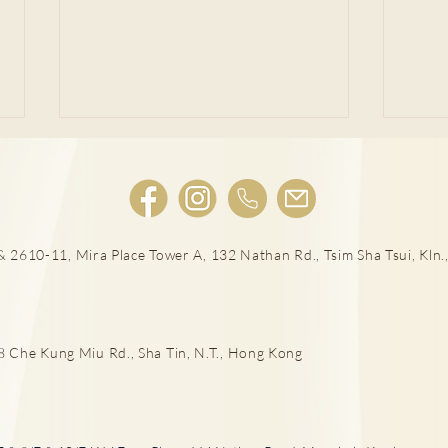
肺結節風險評估
 2610-11, Mira Place Tower A, 132 Nathan Rd., Tsim Sha Tsui, Kln.,
LD
he Kung Miu Rd., Sha Tin, N.T., Hong Kong