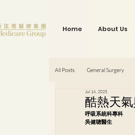
Home
About Us
All Posts
General Surgery
Jul 16, 2025
Dr. Lorraine Chow
Otorh
酷熱天氣
呼吸系統科專科
Dr. Wong Kit Wah
Dr. Le
吳健聰醫生