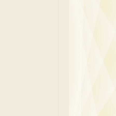
y
Family Medicine
 Ben
Paediatrics