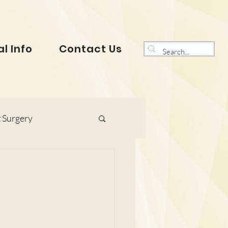
l Info
Contact Us
 Surgery
s and Gynaecology
ranklin