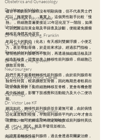
Obstetrics and Gynaecology
Dr. Wong Kit Wah
儘管早期的前列腺癌沒有明顯病徵，但不代表男士們
可以「翹埋雙手」。事實上，這個男性殺手比較「慢
Dr. Lee Man Hin, Menelik
熱」，癌細胞普遍要接近10年惡化至下一階段，如果
Urology
可以把握這段黃金期及早篩查及診斷，便能避免腫瘤
轉移至身體其他器官。
Dr. Ho Kwok Leung, Franklin
年屆七十的劉伯（化名）有天感到雙腳浮腫，小便乏
Dr. Lee Yue Kit
力，甚至帶點骨痛，於是前來求診。經過肛門指檢，
Respiratory Medicine
發現他的前列腺硬而不規則，再透過抽組織活檢及詳
細造影檢查，證實他患上轉移性前列腺癌，癌細胞已
Dr. Ng Kin Chung, Alvin
擴散至骨骼。
Neurosurgery
我們千萬不能看輕轉移性前列腺癌，由於前列腺癌有
Dr. Wong Ping Hong, Derek
蝕骨性特質，較易擴散至骨骼，因此晚期患者較易出
Dr. Mak Wai Kit
現骨痛及骨折；如癌細胞轉移至脊椎，更會有機會壓
着中樞神經，影響下肢感覺和活動能力及大小二便功
Cardiology
能。
Dr. Victor Lee KF
雖說如此，轉移性前列腺癌並非避無可避，由於病情
Dr. Tsang Chun Fung, Sunny
惡化速度相對較慢，早期前列腺癌平均約10年才會出
Orthopaedics and Traumatology
現擴散。如可把握這段時期定期檢查或前列腺特異抗
原（PSA）測試，能及早發現並根治。
Dr. Lee Sung Yee
如證實是轉移性前列腺癌，過去會透過荷爾蒙治療，
Family Medicine