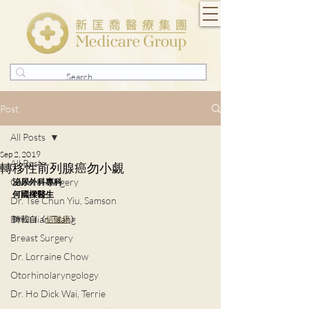
Post
All Posts
Sep 2, 2019
All Posts
轉移性前列腺癌勿小覷
General Surgery
泌尿外科專科
何國樑醫生
Dr. Tse Chun Yiu, Samson
Dr. Julian Tsang
轉載自《
信健康
》
Breast Surgery
Dr. Lorraine Chow
Otorhinolaryngology
Dr. Ho Dick Wai, Terrie