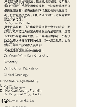
減低體內的男性荷爾蒙，拖慢癌細胞發展。近年有大
Dr. Yuen Ming Wai
型研究顯示，及早使用化療或新一代靶向性藥物配合
Dr. Sin Ka Ling, Cecilia
低劑量類固醇，能有效控制病情及延長無惡化存活
期。針對骨轉移患者，則可透過保骨針，紓緩骨骼症
General Practice
狀及其併發症。
Dr. Ng Siu Pan, Ben
男士較為被動，只在出現嚴重症狀才會主動求診。要
Paediatrics
記住，愈早發現愈能避免癌細胞走向最壞情況，這種
Dr. So Wing Yee
「主動」絕對值得去做。以上內容謹供參考，所有預
防及治療方法都有不同的成效、副作用及風險。如有
Psychiatry
懷疑，請向主診醫護人員查詢。
Dr. Tang Man Ho
作者為泌尿外科專科何國樑醫生
Dr. Wong Wing Kun, Charlotte
Dentistry
Dr. Ho Chun Kit, Patrick
Clinical Oncology
Dr. Sze Chun Kin, Henry
Dr. Ho Kwok Leung, Franklin
Urology
Plastic Surgery
Dr. Ho Kwok Leung, Franklin
Dr. Pang Suet Ying, Sherby
Dr. Lawrence H.L. Liu
Physical therapy