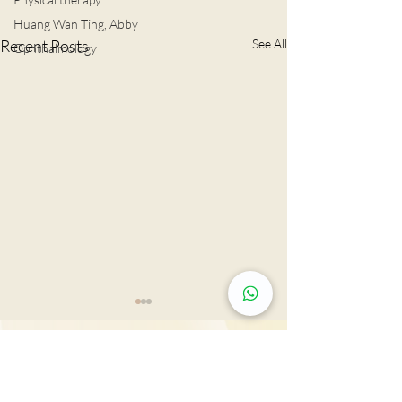
Huang Wan Ting, Abby
Recent Posts
See All
Ophthalmology