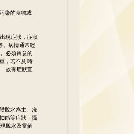
污染的食物或
 　　
始出現症狀，症狀
等。病情通常輕
症。必須留意的
重，若不及 時
克，故有症狀宜
體脫水為主。冼
抽筋等症狀；攝
出現脫水及電解