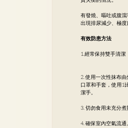
有發燒、嘔吐或腹瀉
出現排尿減少、極度
有效防患方法
1.經常保持雙手清
2. 使用一次性抹布
口罩和手套，使用1比
潔手。 
3. 切勿食用未充分
4. 確保室內空氣流通