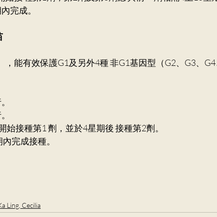
期內完成。
苗
），能有效保護G1及另外4種 非G1基因型（G2、G3、G4
。 
。 
開始接種第1 劑，並於4星期後 接種第2劑。 
 期內完成接種。
Ka Ling, Cecilia