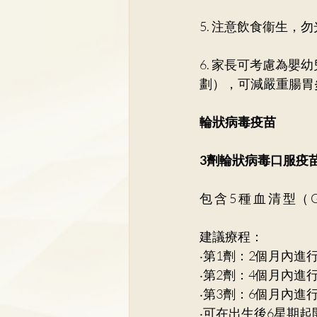
5. 注意飲食衞生，
6. 家長可考慮為嬰
劃），可減嚴重腸胃
輪狀病毒疫苗
3劑輪狀病毒口服疫苗
包 含 5 種 血 清 型
建議療程： 
‧第1劑：2個月內進行
‧第2劑：4個月內進
‧第3劑：6個月內進行
‧可在出生後6星期起