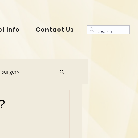
l Info
Contact Us
 Surgery
s and Gynaecology
？
ranklin