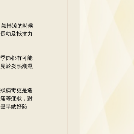
 氣轉涼的時候
。長幼及抵抗力
何季節都有可能
常見於炎熱潮濕
　
輪狀病毒更是造
腹痛等症狀，對
和盡早做好防