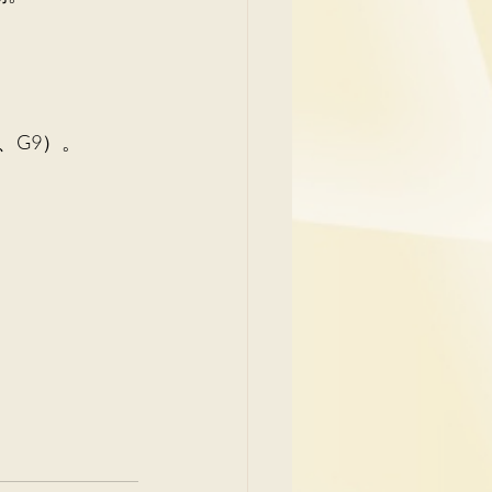
、G9）。