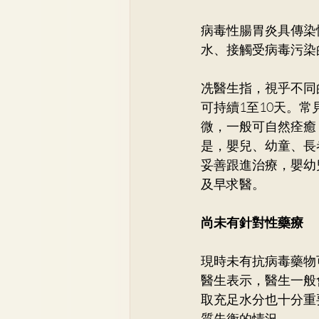
病毒性腸胃炎具傳染
水、接觸受病毒污染
冼醫生指，視乎不同
可持續1至10天。
微，一般可自然痊癒
是，嬰兒、幼童、長
妥善跟進治療，嬰幼
及早求醫。
尚未有針對性藥療
現時未有抗病毒藥物
醫生表示，醫生一般
取充足水分也十分重
質失衡的情況。 　　