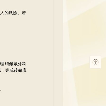
他人的風險。若
。
理 時佩戴外科
域，完成後徹底
。 