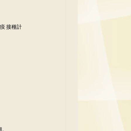
疫 接種計
。 