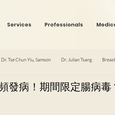
Services
Professionals
Medica
Dr. Tse Chun Yiu, Samson
Dr. Julian Tsang
Breast
inolaryngology
Dr. Ho Dick Wai, Terrie
Obstetric
頻發病！期間限定腸病毒
e Man Hin, Menelik
Urology
Dr. Ho Kwok Leung, F