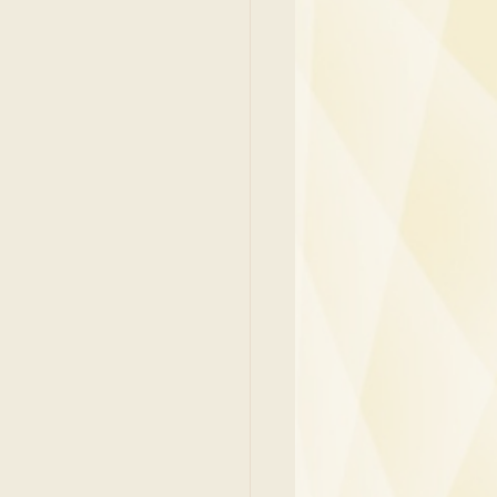
y
Family Medicine
 Ben
Paediatrics