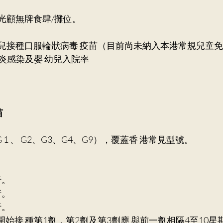
勿光顧無牌食肆/攤位。
幼兒接種口服輪狀病毒 疫苗（目前尚未納入本港常規兒童免
炎感染及嬰 幼兒入院率
 
（ G 1 、 G2、G3、G4、G9），覆蓋香 港常見型號。 　　　
。 
行。
。 
開始接 種第1劑，第2劑及第3劑應 與前一劑相隔4至10星期