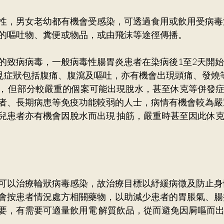
性，男女老幼都有機會受感染，可透過食用或飲用受病毒
的嘔吐物、糞便或物品，或由飛沫等途徑傳播。　　　　
的致病病毒，一般病毒性腸胃炎患者在染病後1至2天開
常見症狀包括腹痛、腹瀉及嘔吐，亦有機會出現頭痛、發燒
， 但部分較嚴重的個案可能出現脫水，甚至休克等併發
者、長期病患等免疫功能較弱的人士，病情有機會較為嚴
兒患者亦有機會因脫水而出現 抽筋，嚴重時甚至因此休
可以治療輪狀病毒感染，故治療目標以紓緩病徵及防止身
會按患者情況處方相關藥物，以助減少患者的胃脹氣、腸
要，有需要可適量飲用電 解質飲品，從而避免因屙嘔而