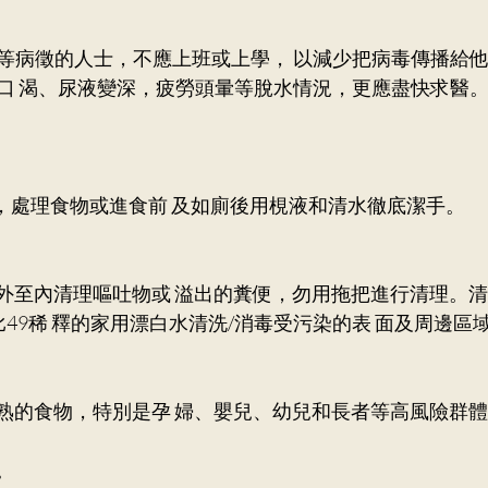
等病徵的人士，不應上班或上學， 以減少把病毒傳播給
口 渴、尿液變深，疲勞頭暈等脫水情況，更應盡快求醫
潔，處理食物或進食前 及如廁後用梘液和清水徹底潔手。
由外至內清理嘔吐物或 溢出的糞便，勿用拖把進行清理。清
49稀 釋的家用漂白水清洗/消毒受污染的表 面及周邊區
煮熟的食物，特別是孕 婦、嬰兒、幼兒和長者等高風險群體
。