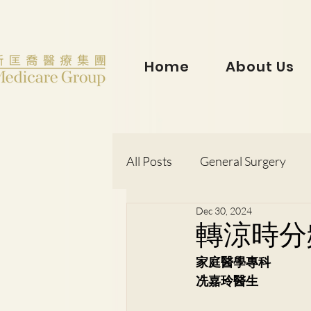
Home
About Us
All Posts
General Surgery
Dec 30, 2024
Dr. Lorraine Chow
Otorh
轉涼時分
家庭醫學專科
Dr. Wong Kit Wah
Dr. Le
冼嘉玲醫生