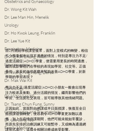
Obstetrics and Gynaecology
Dr. Wong Kit Wah
Dr. Lee Man Hin, Menelik
Urology
Dr. Ho Kwok Leung, Franklin
Dr. Lee Yue Kit
Respiratory Medicine
自2月開始學校課堂復常，面對上堂模式的轉變，相信
不少學童都有出現不適應的情況，特別是專注力不足/
Dr. Ng Kin Chung, Alvin
過度活躍症(ADHD)學童，便需要用更長的時間適應，
Neurosurgery
繼而或影響他們在學校的表現如學習、社交等。正值
暑假，家長可做些甚麼來幫助改善ADHD學童，於新
Dr. Wong Ping Hong, Derek
學期的學習表現？
Dr. Mak Wai Kit
專注力不足/過度活躍症(ADHD)小朋友一般會出現專
Cardiology
注力較差及衝動、過分活躍的情況，繼而影響他們的
Dr. Victor Lee KF
學習、生活及社交表現，並可能導致其他情緒問題。
Dr. Tsang Chun Fung, Sunny
正因如此，當面對由網課或半日面授課，恢復至全日
Orthopaedics and Traumatology
面授課這個轉變，便容易令ADHD學童更加難以適
應，加上在疫情停課期間，他們可能未能如常覆診，
Dr. Lee Sung Yee
而原先安排的治療訓練又可能暫停，又或轉為通過網
Family Medicine
課形式進行，這或令相關治療成效受影響。