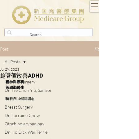
Post
All Posts
Jul 29, 2023
All Posts
趁暑假改善ADHD
General Surgery
精神科專科
黃穎勤醫生
Dr. Tse Chun Yiu, Samson
Dr. Julian Tsang
轉載自《健康港》
Breast Surgery
Dr. Lorraine Chow
Otorhinolaryngology
Dr. Ho Dick Wai, Terrie