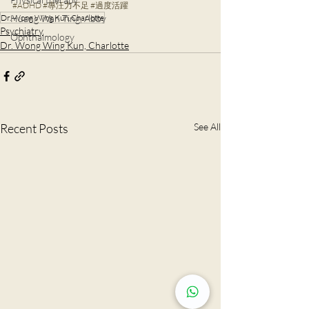
#ADHD
#專汪力不足
#過度活躍
Huang Wan Ting, Abby
Dr. Wong Wing Kun, Charlotte
Psychiatry
Ophthalmology
Dr. Wong Wing Kun, Charlotte
Recent Posts
See All