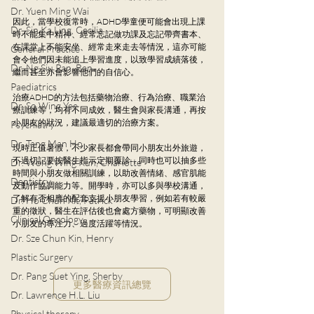
Dr. Yuen Ming Wai
因此，當學校復常時，ADHD學童便可能會出現上課
Dr. Sin Ka Ling, Cecilia
時不能集中精神、經常忘記做功課及忘記帶齊書本、
在課堂上不能安坐、經常走來走去等情況，這亦可能
General Practice
會令他們因未能追上學習進度，以致學習成績落後，
Dr. Ng Siu Pan, Ben
繼而甚至亦會影響他們的自信心。
Paediatrics
治療ADHD的方法包括藥物治療、行為治療、職業治
Dr. So Wing Yee
療訓練等，均有不同成效，醫生會與家長溝通，再按
小朋友的狀況，建議最適切的治療方案。
Psychiatry
Dr. Tang Man Ho
現時正值暑假，不少家長都會帶同小朋友出外旅遊，
不過切記要按醫生指示定期覆診，同時也可以抽多些
Dr. Wong Wing Kun, Charlotte
時間與小朋友做相關訓練，以助改善情緒、感官肌能
Dentistry
及動作協調能力等。開學時，亦可以多與學校溝通，
了解有否相應的配套支援小朋友學習，例如若有較嚴
Dr. Ho Chun Kit, Patrick
重的徵狀，醫生在評估後也會處方藥物，可明顯改善
Clinical Oncology
小朋友的專注力、過度活躍等情況。
Dr. Sze Chun Kin, Henry
Plastic Surgery
Dr. Pang Suet Ying, Sherby
更多醫療資訊總覽
Dr. Lawrence H.L. Liu
Physical therapy