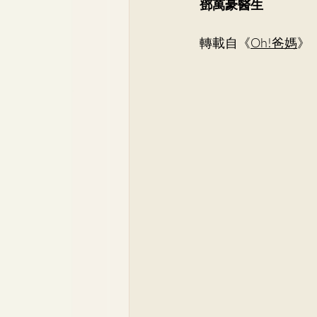
鄧萬豪醫生
Dr. Lee Yue Kit
Respirato
轉載自《
Oh!爸媽
》
Dr. Wong Ping Hong, Derek
Dr. Tsang Chun Fung, Sunny
Dr. Yuen Ming Wai
Dr. Si
Dr. So Wing Yee