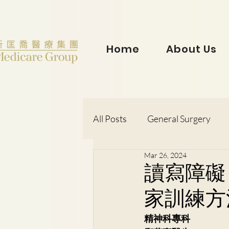
Home
About Us
All Posts
General Surgery
Mar 26, 2024
Dr. Lorraine Chow
Otorh
讀寫障礙
家訓練方
Dr. Wong Kit Wah
Dr. Le
精神科專科