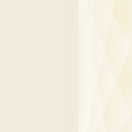
y
Family Medicine
 Ben
Paediatrics