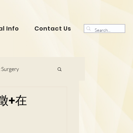
l Info
Contact Us
 Surgery
s and Gynaecology
徵+在
ranklin