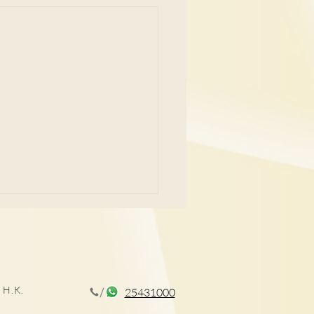
 H.K.
25431000