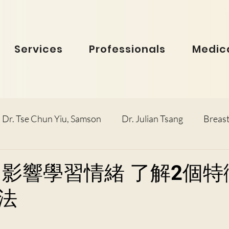
Services
Professionals
Medica
Dr. Tse Chun Yiu, Samson
Dr. Julian Tsang
Breast
inolaryngology
Dr. Ho Dick Wai, Terrie
Obstetric
 影響學習情緒 了解2個特
法
e Man Hin, Menelik
Urology
Dr. Ho Kwok Leung, F