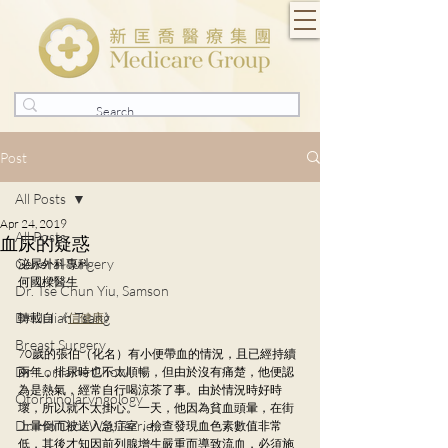
Post
All Posts
Apr 24, 2019
All Posts
血尿的疑惑
General Surgery
泌尿外科專科
何國樑醫生
Dr. Tse Chun Yiu, Samson
Dr. Julian Tsang
轉載自 《
信健康
》
Breast Surgery
70歲的張伯（化名）有小便帶血的情況，且已經持續
Dr. Lorraine Chow
兩年，排尿時也不太順暢，但由於沒有痛楚，他便認
為是熱氣，經常自行喝涼茶了事。由於情況時好時
Otorhinolaryngology
壞，所以就不太掛心。一天，他因為貧血頭暈，在街
Dr. Ho Dick Wai, Terrie
上暈倒而被送入急症室，檢查發現血色素數值非常
低，其後才知因前列腺增生嚴重而導致流血，必須施