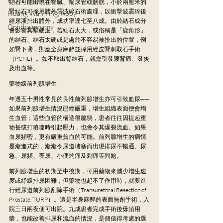
結石可能出現在腎臟、輸尿管或膀胱，小於兩厘米的
腎結石可採用體外震波碎石術處理，以衝擊波震碎後
Huang Wan Ting, Abby
經尿液排出體外，成功率達七至八成。由於結石成分
Ophthalmology
會影響其堅硬度，若結石太大，或俗稱是「鹿角形」
的結石、結石太硬或是處於不容易被排出的位置，例
如腎下盞，則應全身麻醉並採用經皮腎刺取石手術
（PCNL）。如不取出腎結石，就會引發腰背痛、發炎
及出血等。
藥物緩前列腺增生
年過五十男性常見的良性前列腺增生亦可引致血尿──
如果前列腺增生情況已經嚴重，增生組織表面便會增
生血管；這些血管的構造很脆弱，患者往往因提起重
物甚或打噴嚏時引起壓力，也會令其爆裂流血。如果
血尿頻密，更有嚴重貧血的可能。前列腺增生的病情
是漸進式的，漸漸令尿道堵塞而出現排尿不暢通、尿
急、尿頻、夜尿、小便灼痛及刺痛等問題。
前列腺增生的初期至中後期，可用藥物來減少增生速
度或紓緩排尿困難，但藥物也起不了作用時，就要進
行經尿道前列腺刮除手術（Transurethral Resection of 
Prostate, TURP）。這是半身麻醉的表面無創手術，入
院三日兩夜便可出院。九成患者完成手術後毋須用
藥，也能改善排尿和流血的情況，是個值得考慮的選