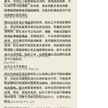
象等，否則以上檢查都是必須的。透過抽血檢查，可
Dr. Yuen Ming Wai
以測出腎功能指數、血色素、凝血指數及發炎指數，
Dr. Sin Ka Ling, Cecilia
並要留尿檢查有否惡性細胞。其餘的影像檢查則可查
找病變位置及病灶。
General Practice
腎結石是常見引發血尿的疾病，除此之外更會影響尿
Dr. Ng Siu Pan, Ben
流，甚或導致嚴重併發症如尿道感染、腎臟受損和腎
Paediatrics
衰竭等。結石成分可以包含鈣、磷酸、草酸或尿酸等
Dr. So Wing Yee
多種化學物質構成，若體積過大，可令排尿時困難或
疼痛，甚至腰背部和腹側劇痛，進而擴散至前側和腹
Psychiatry
股溝。結石成因可能是飲食失衡所致，例如喝茶或咖
Dr. Tang Man Ho
啡過多，或是多肉少菜及偏愛重味食物，都可令尿液
成分出現問題。除此之外，如果腎臟出現結構性阻塞
Dr. Wong Wing Kun, Charlotte
亦可引致結石。
Dentistry
結石太大手術取出
Dr. Ho Chun Kit, Patrick
部分長者或是居於鄉郊的人以為喝山澗水可吸收礦物
Clinical Oncology
質，但由於其礦物質成分比例與食水不同，可能會導
Dr. Sze Chun Kin, Henry
致尿液內出現過多鈣質及其他礦物，因而增加出現結
石的風險。部分個案毫無徵兆，如有症狀則會發生腎
Plastic Surgery
絞痛、發炎、發燒及血尿。結石大多可在進行顯像檢
Dr. Pang Suet Ying, Sherby
查時發現，治療方式取決於結石的大小、位置和成分
Dr. Lawrence H.L. Liu
而定。
Physical therapy