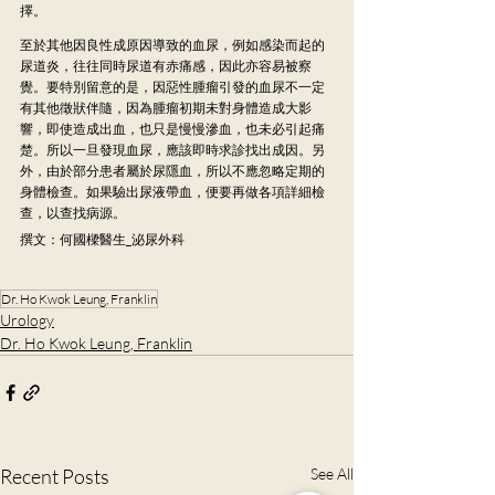
擇。
至於其他因良性成原因導致的血尿，例如感染而起的
尿道炎，往往同時尿道有赤痛感，因此亦容易被察
覺。要特別留意的是，因惡性腫瘤引發的血尿不一定
有其他徵狀伴隨，因為腫瘤初期未對身體造成大影
響，即使造成出血，也只是慢慢滲血，也未必引起痛
楚。所以一旦發現血尿，應該即時求診找出成因。另
外，由於部分患者屬於尿隱血，所以不應忽略定期的
身體檢查。如果驗出尿液帶血，便要再做各項詳細檢
查，以查找病源。
撰文：何國樑醫生_泌尿外科
Dr. Ho Kwok Leung, Franklin
Urology
Dr. Ho Kwok Leung, Franklin
Recent Posts
See All