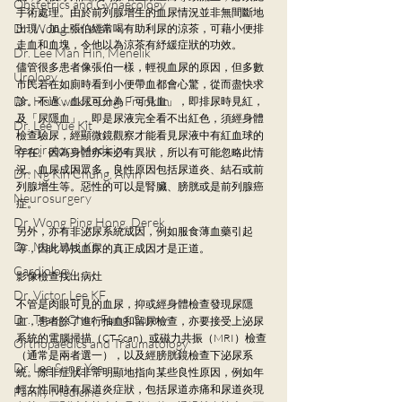
Obstetrics and Gynaecology
手術處理。由於前列腺增生的血尿情況並非無間斷地
Dr. Wong Kit Wah
出現，加上張伯經常喝有助利尿的涼茶，可藉小便排
走血和血塊，令他以為涼茶有紓緩症狀的功效。
Dr. Lee Man Hin, Menelik
儘管很多患者像張伯一樣，輕視血尿的原因，但多數
Urology
市民若在如廁時看到小便帶血都會心驚，從而盡快求
Dr. Ho Kwok Leung, Franklin
診。不過，血尿可分為「可見血」，即排尿時見紅，
及「尿隱血」，即是尿液完全看不出紅色，須經身體
Dr. Lee Yue Kit
檢查驗尿，經顯微鏡觀察才能看見尿液中有紅血球的
Respiratory Medicine
存在。因為身體亦未必有異狀，所以有可能忽略此情
況。血尿成因眾多，良性原因包括尿道炎、結石或前
Dr. Ng Kin Chung, Alvin
列腺增生等。惡性的可以是腎臟、膀胱或是前列腺癌
Neurosurgery
症。
Dr. Wong Ping Hong, Derek
另外，亦有非泌尿系統成因，例如服食薄血藥引起
Dr. Mak Wai Kit
等，因此尋找血尿的真正成因才是正道。
Cardiology
影像檢查找出病灶
Dr. Victor Lee KF
不管是肉眼可見的血尿，抑或經身體檢查發現尿隱
Dr. Tsang Chun Fung, Sunny
血，患者除了進行抽血和留尿檢查，亦要接受上泌尿
系統的電腦掃描（CT Scan）或磁力共振（MRI）檢查
Orthopaedics and Traumatology
（通常是兩者選一），以及經膀胱鏡檢查下泌尿系
Dr. Lee Sung Yee
統。除非症狀非常明顯地指向某些良性原因，例如年
輕女性同時有尿道炎症狀，包括尿道赤痛和尿道炎現
Family Medicine