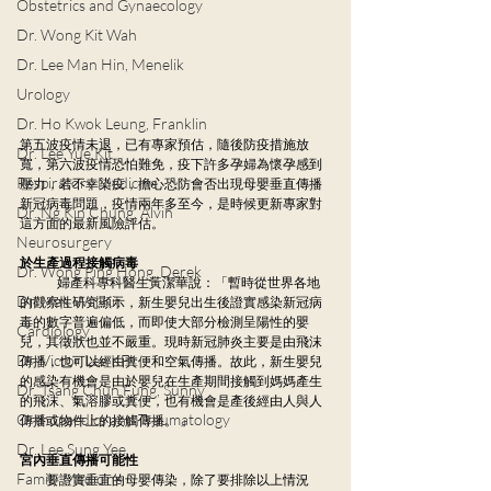
Obstetrics and Gynaecology
Dr. Wong Kit Wah
Dr. Lee Man Hin, Menelik
Urology
Dr. Ho Kwok Leung, Franklin
第五波疫情未退，已有專家預估，隨後防疫措施放
Dr. Lee Yue Kit
寬，第六波疫情恐怕難免，疫下許多孕婦為懷孕感到
Respiratory Medicine
壓力，若不幸染疫，擔心恐防會否出現母嬰垂直傳播
新冠病毒問題，疫情兩年多至今，是時候更新專家對
Dr. Ng Kin Chung, Alvin
這方面的最新風險評估。  　　　　　　　
Neurosurgery
於生產過程接觸病毒
Dr. Wong Ping Hong, Derek
     　　婦產科專科醫生黃潔華說：「暫時從世界各地
Dr. Mak Wai Kit
的觀察性研究顯示，新生嬰兒出生後證實感染新冠病
毒的數字普遍偏低，而即使大部分檢測呈陽性的嬰
Cardiology
兒，其徵狀也並不嚴重。現時新冠肺炎主要是由飛沫
Dr. Victor Lee KF
傳播，也可以經由糞便和空氣傳播。故此，新生嬰兒
的感染有機會是由於嬰兒在生產期間接觸到媽媽產生
Dr. Tsang Chun Fung, Sunny
的飛沫、氣溶膠或糞便，也有機會是產後經由人與人
Orthopaedics and Traumatology
傳播或物件上的接觸傳播。 」
Dr. Lee Sung Yee
宮內垂直傳播可能性
Family Medicine
  要證實垂直的母嬰傳染，除了要排除以上情況