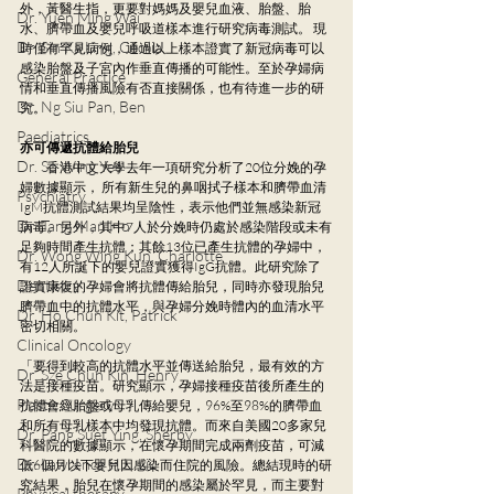
外，黃醫生指，更要對媽媽及嬰兒血液、胎盤、胎
Dr. Yuen Ming Wai
水、臍帶血及嬰兒呼吸道樣本進行研究病毒測試。 現
Dr. Sin Ka Ling, Cecilia
時僅有罕見病例，通過以上樣本證實了新冠病毒可以
感染胎盤及子宮內作垂直傳播的可能性。至於孕婦病
General Practice
情和垂直傳播風險有否直接關係，也有待進一步的研
Dr. Ng Siu Pan, Ben
究。
Paediatrics
亦可傳遞抗體給胎兒
Dr. So Wing Yee
  香港中文大學去年一項研究分析了20位分娩的孕
婦數據顯示， 所有新生兒的鼻咽拭子樣本和臍帶血清
Psychiatry
IgM抗體測試結果均呈陰性，表示他們並無感染新冠
Dr. Tang Man Ho
病毒。另外，其中7人於分娩時仍處於感染階段或未有
足夠時間產生抗體；其餘13位已產生抗體的孕婦中，
Dr. Wong Wing Kun, Charlotte
有12人所誕下的嬰兒證實獲得IgG抗體。此研究除了
Dentistry
證實康復的孕婦會將抗體傳給胎兒，同時亦發現胎兒
臍帶血中的抗體水平，與孕婦分娩時體內的血清水平
Dr. Ho Chun Kit, Patrick
密切相關。
Clinical Oncology
「要得到較高的抗體水平並傳送給胎兒，最有效的方
Dr. Sze Chun Kin, Henry
法是接種疫苗。研究顯示，孕婦接種疫苗後所產生的
Plastic Surgery
抗體會經胎盤或母乳傳給嬰兒，96%至98%的臍帶血
和所有母乳樣本中均發現抗體。而來自美國20多家兒
Dr. Pang Suet Ying, Sherby
科醫院的數據顯示，在懷孕期間完成兩劑疫苗，可減
Dr. Lawrence H.L. Liu
低6個月以下嬰兒因感染而住院的風險。總結現時的研
究結果，胎兒在懷孕期間的感染屬於罕見，而主要對
Physical therapy