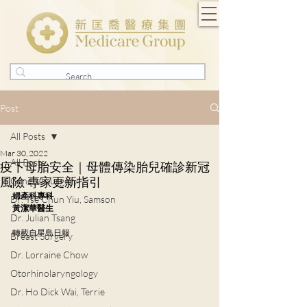
Post
All Posts
Mar 30, 2022
All Posts
疫下母胎安全｜母體傳染胎兒確診新冠
風險 專家更新指引
General Surgery
婦產科專科
Dr. Tse Chun Yiu, Samson
黃潔華醫生
Dr. Julian Tsang
轉載自星島日報
Breast Surgery
Dr. Lorraine Chow
Otorhinolaryngology
Dr. Ho Dick Wai, Terrie