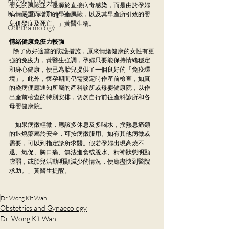
嬰兒的風險並不是源於直接病毒感染，而是由於孕婦
Huang Wan Ting, Abby
病情嚴重而增加的早產風險，以及其早產所引致的嬰
兒併發症及死亡。」黃醫生稱。
Ophthalmology
情緒健康免疫力較強
    除了做好適當的防護措施，原來情緒健康的女性有更
強的免疫力，黃醫生強調，孕婦只要能保持情緒穩定
和身心健康，便已為胎兒提供了一個良好的「免疫環
境」。此外，懷孕期間仍需要定時作產前檢查，如真
的染病便應通知所屬的產科診所或母嬰健康院，以作
出產前檢查的特別安排，切勿自行前往產科診所和各
母嬰健康院。
「如果病徵輕微，應該多休息及多喝水，撲熱息痛類
的退燒藥屬於安全，可按病徵服用。如有其他病徵或
需要，可以到指定診所求醫。假若孕婦出現高燒不
退、氣促、胸口痛、無法進食或脫水、精神狀態明顯
虛弱，或胎兒活動明顯減少的情況，便應盡快到醫院
求助。」黃醫生提醒。
Dr. Wong Kit Wah
Obstetrics and Gynaecology
Dr. Wong Kit Wah