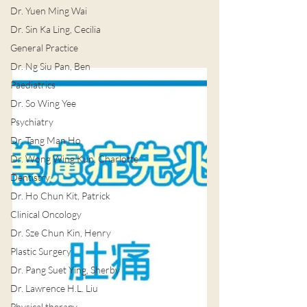
Dr. Yuen Ming Wai
Dr. Sin Ka Ling, Cecilia
General Practice
Dr. Ng Siu Pan, Ben
Paediatrics
Dr. So Wing Yee
Psychiatry
Dr. Tang Man Ho
Dr. Wong Wing Kun, Charlotte
Dentistry
Dr. Ho Chun Kit, Patrick
Clinical Oncology
Dr. Sze Chun Kin, Henry
Plastic Surgery
Dr. Pang Suet Ying, Sherby
Dr. Lawrence H.L. Liu
Physical therapy