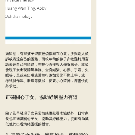
Huang Wan Ting, Abby
Ophthalmology
須留意，有些孩子習慣把煩惱藏在心裏，少與別人傾
訴或表達自己的困難，而較年幼的孩子亦較難於用言
語表達自己的情緒，亦較少直接與人傾訴感受。故如
發現子女出現脾氣暴躁、全身繃緊、心悸、手震、失
眠等，又或者出現逃避性行為如常常不願上學，或一
考試就作嘔、肚痛等徵狀，便要小心留神，應盡快向
外求助。
正確關心子女、協助紓解壓力有道
除了及早發現子女異常情緒徵狀尋求協助外，日常家
長也宜適當關心子女、協助其紓解壓力，從而有助減
低他們出現情緒困擾的機會。