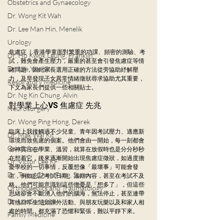
Obstetrics and Gynaecology
Dr. Wong Kit Wah
Dr. Lee Man Hin, Menelik
Urology
焦慮症 ｜香港學童面對繁重的功課、頻密的測驗、考
Dr. Ho Kwok Leung, Franklin
試，難免會產生壓力，嚴重的甚至會引發焦慮症等情
Dr. Lee Yue Kit
緒問題，因此家長選用正確的方法從旁協助紓解壓
力，及早發現子女異常情緒徵狀尋求協助尤其重要，
Respiratory Medicine
下文為家長們提供一些相關貼士。
Dr. Ng Kin Chung, Alvin
對學業上心VS 焦慮症 先兆
Neurosurgery
Dr. Wong Ping Hong, Derek
臨床上我接觸過不少兒童、青年因考試壓力、適應新
Dr. Mak Wai Kit
環境而致焦慮的個案。他們會由一開始，每一刻都會
Cardiology
全神貫注在學業、溫習，就算在放假時也是分分秒秒
在想着它，後來逐漸開始出現焦慮症徵狀，如過度擔
Dr. Victor Lee KF
憂學校的一切事情，反覆想像「最壞事」可能會發
Dr. Tsang Chun Fung, Sunny
生，例如忘記考試日期、溫錯內容，甚至在考試不及
格。他們可能意識到這些擔憂是「想多了」，但這些
Orthopaedics and Traumatology
思緒卻會不斷湧入他們的腦海，無法停止，甚至連帶
Dr. Lee Sung Yee
其他日常生活如課外活動、與朋友玩樂以及和家人相
處的時間，都充滿了恐懼和緊張，難以平靜下來。
Family Medicine