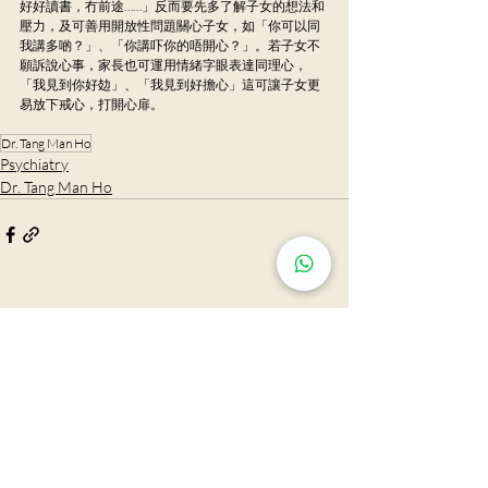
好好讀書，冇前途……」反而要先多了解子女的想法和
壓力，及可善用開放性問題關心子女，如「你可以同
我講多啲？」、「你講吓你的唔開心？」。若子女不
願訴說心事，家長也可運用情緒字眼表達同理心，
「我見到你好攰」、「我見到好擔心」這可讓子女更
易放下戒心，打開心扉。
Dr. Tang Man Ho
Psychiatry
Dr. Tang Man Ho
Recent Posts
See All