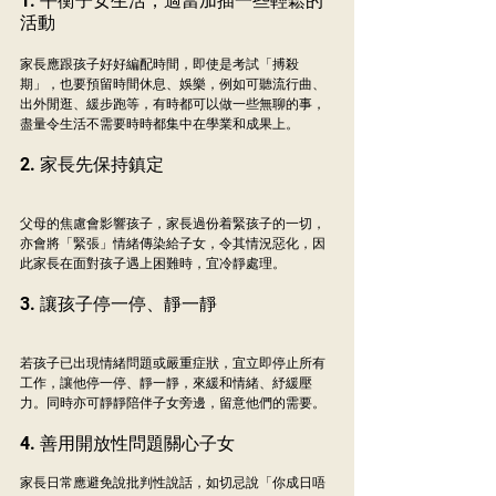
1. 平衡子女生活，適當加插一些輕鬆的
活動
家長應跟孩子好好編配時間，即使是考試「搏殺
期」，也要預留時間休息、娛樂，例如可聽流行曲、
出外閒逛、緩步跑等，有時都可以做一些無聊的事，
盡量令生活不需要時時都集中在學業和成果上。
2. 家長先保持鎮定
父母的焦慮會影響孩子，家長過份着緊孩子的一切，
亦會將「緊張」情緒傳染給子女，令其情況惡化，因
此家長在面對孩子遇上困難時，宜冷靜處理。
3. 讓孩子停一停、靜一靜
若孩子已出現情緒問題或嚴重症狀，宜立即停止所有
工作，讓他停一停、靜一靜，來緩和情緒、紓緩壓
力。同時亦可靜靜陪伴子女旁邊，留意他們的需要。
4. 善用開放性問題關心子女
家長日常應避免說批判性說話，如切忌說「你成日唔