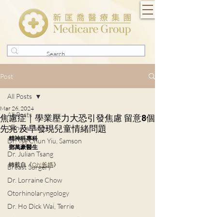
Post
All Posts
Mar 26, 2024
All Posts
焦慮症｜學業壓力大恐引發焦慮 留意8個
先兆 及早發現兒童情緒問題
General Surgery
精神科專科
Dr. Tse Chun Yiu, Samson
鄧萬豪醫生
Dr. Julian Tsang
轉載自《
Oh!爸媽
》
Breast Surgery
Dr. Lorraine Chow
Otorhinolaryngology
Dr. Ho Dick Wai, Terrie