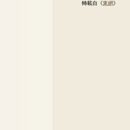
轉載自《
東網
》
Dr. Lee Yue Kit
Respirato
Dr. Wong Ping Hong, Derek
Dr. Tsang Chun Fung, Sunny
Dr. Yuen Ming Wai
Dr. Si
Dr. So Wing Yee