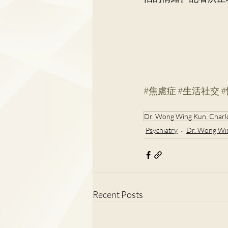
#焦慮症
#生活社交
Dr. Wong Wing Kun, Charl
Psychiatry
Dr. Wong Win
Recent Posts