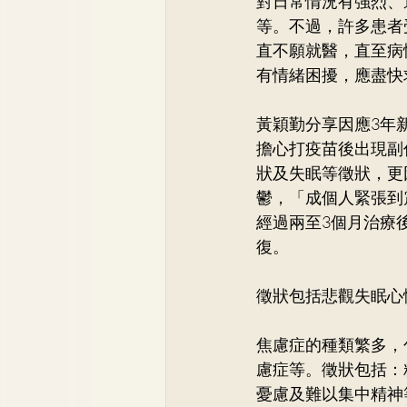
對日常情況有強烈、
等。不過，許多患者
直不願就醫，直至病
有情緒困擾，應盡快
黃穎勤分享因應3年
擔心打疫苗後出現副
狀及失眠等徵狀，更
鬱，「成個人緊張到
經過兩至3個月治療
復。
徵狀包括悲觀失眠心
焦慮症的種類繁多，
慮症等。徵狀包括：
憂慮及難以集中精神