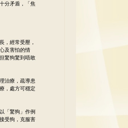
十分矛盾，「焦
長，經常受壓，
心及害怕的情
但驚狗驚到唔敢
理治療，疏導患
療，處方可穩定
以「驚狗」作例
接受狗，克服害