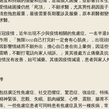
過度和持續的擔憂和恐懼，造成個人困擾，並影響日常生
受情緒困擾仍然「死頂」，不願求醫，尤其男性易因面子
情愈拖愈嚴重，最後需要長期覆診及服藥，原本易醫都變
求醫。
新冠疫情，近年出現不少與疫情相關的焦慮症。一名半退
作用，「無限loop自己打完針一定會有心肌炎」，出現
因影響情緒而不願外出，擔心自己會在街上暈倒，因這些
震晒，不斷打電話向家人傾訴。」黃其後處方止痛藥及抗
後情況有改善，始可減藥。其後因疫情減退，患者與家人
悸
包括廣泛性焦慮症、社交恐懼症、驚恐症、強迫症、特殊
精神緊張、悲觀、失眠、肌肉繃緊、心悸、震顫、腸胃不
等。一些焦慮症患者可同時患有焦慮症及另一種疾病，常