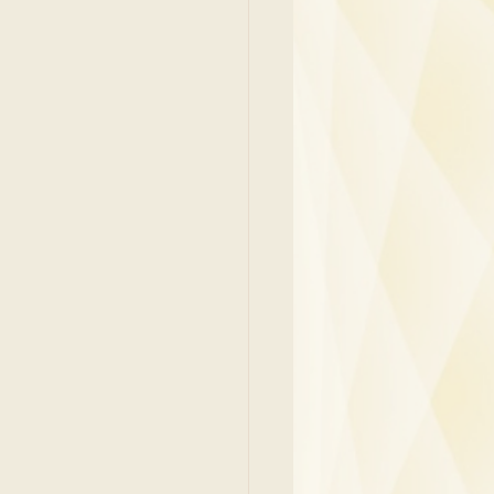
y
Family Medicine
 Ben
Paediatrics