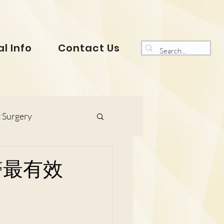
l Info
Contact Us
 Surgery
s and Gynaecology
醫最有效
ranklin