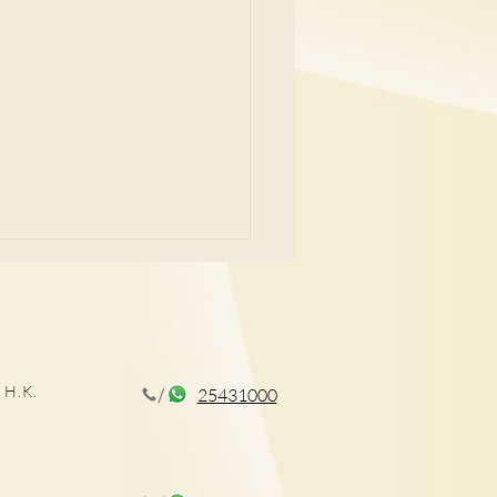
 H.K.
25431000
症｜學業壓力大恐引發焦
留意8個先兆 及早發現兒童