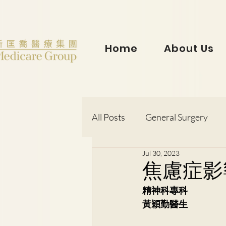
Home
About Us
All Posts
General Surgery
Jul 30, 2023
Dr. Lorraine Chow
Otorh
焦慮症影
精神科專科
Dr. Wong Kit Wah
Dr. Le
黃穎勤醫生