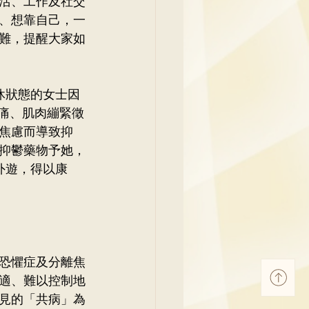
活、工作及社交
、想靠自己，一
難，提醒大家如
休狀態的女士因
頭痛、肌肉繃緊徵
焦慮而導致抑
抑鬱藥物予她，
外遊，得以康
恐懼症及分離焦
適、難以控制地
見的「共病」為