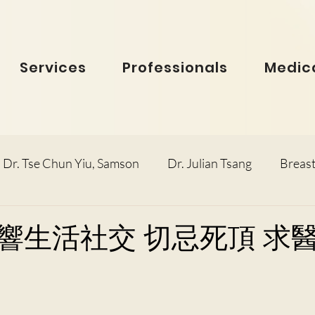
Services
Professionals
Medica
Dr. Tse Chun Yiu, Samson
Dr. Julian Tsang
Breast
inolaryngology
Dr. Ho Dick Wai, Terrie
Obstetric
響生活社交 切忌死頂 求
e Man Hin, Menelik
Urology
Dr. Ho Kwok Leung, F