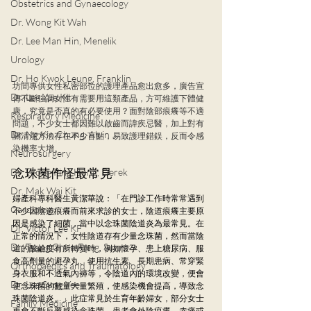
Obstetrics and Gynaecology
Dr. Wong Kit Wah
Dr. Lee Man Hin, Menelik
Urology
Dr. Ho Kwok Leung, Franklin
坊間專供女性私密部位的護理產品愈出愈多，廣告宣
Dr. Lee Yue Kit
傳不斷強調女性有需要用這類產品，方可維護下體健
康，究竟是否真的有必要使用？面對陰部痕癢等不適
Respiratory Medicine
問題，不少女士都因難以啟齒而諱疾忌醫，加上對有
Dr. Ng Kin Chung, Alvin
關清潔方法存在不少盲點，易致護理錯鋘，反而令感
染機率大增。   
Neurosurgery
Dr. Wong Ping Hong, Derek
念珠菌作怪最常見
Dr. Mak Wai Kit
婦產科專科醫生黃潔華說：「在門診工作時常常遇到
Cardiology
不少因陰道痕癢而前來求診的女士，陰道痕癢主要原
因是感染了細菌，當中以念珠菌陰道炎為最常見。在
Dr. Victor Lee KF
正常的情況下，女性陰道存有少量念珠菌，然而當陰
Dr. Tsang Chun Fung, Sunny
道的酸鹼度有所轉變時，例如懷孕、患上糖尿病、服
食高劑量的避孕丸、使用抗生素、長期患病、常穿緊
Orthopaedics and Traumatology
身衣服和不透氣內褲等，令陰道內的環境改變，便會
Dr. Lee Sung Yee
使念珠菌的數量大量繁殖，使感染機會提高，導致念
珠菌陰道炎。」此症常見於生育年齡婦女，部分女士
Family Medicine
更會不斷反覆感染念珠菌。患者會外陰痕癢、赤痛或