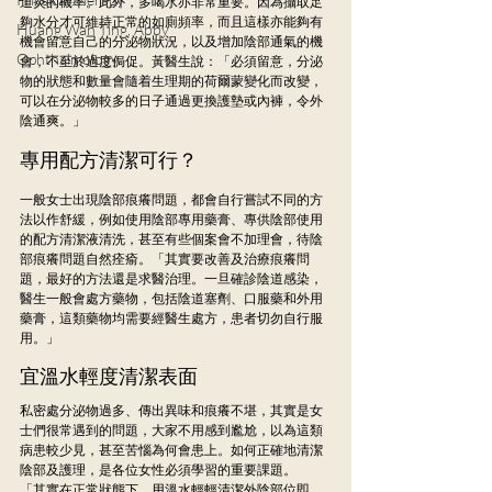
道炎的機率。此外，多喝水亦非常重要。因為攝取足
夠水分才可維持正常的如廁頻率，而且這樣亦能夠有
Huang Wan Ting, Abby
機會留意自己的分泌物狀況，以及增加陰部通氣的機
Ophthalmology
會，不至於過度侷促。黃醫生說：「必須留意，分泌
物的狀態和數量會隨着生理期的荷爾蒙變化而改變，
可以在分泌物較多的日子通過更換護墊或內褲，令外
陰通爽。」
專用配方清潔可行？
一般女士出現陰部痕癢問題，都會自行嘗試不同的方
法以作舒緩，例如使用陰部專用藥膏、專供陰部使用
的配方清潔液清洗，甚至有些個案會不加理會，待陰
部痕癢問題自然痊瘉。「其實要改善及治療痕癢問
題，最好的方法還是求醫治理。一旦確診陰道感染，
醫生一般會處方藥物，包括陰道塞劑、口服藥和外用
藥膏，這類藥物均需要經醫生處方，患者切勿自行服
用。」
宜溫水輕度清潔表面
私密處分泌物過多、傳出異味和痕癢不堪，其實是女
士們很常遇到的問題，大家不用感到尷尬，以為這類
病患較少見，甚至苦惱為何會患上。如何正確地清潔
陰部及護理，是各位女性必須學習的重要課題。
「其實在正常狀態下，用溫水輕輕清潔外陰部位即