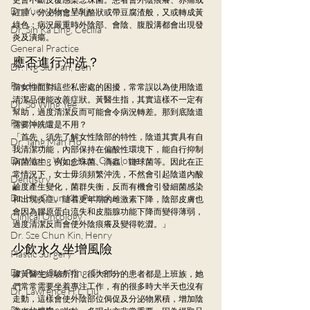
Dr. Yuen Ming Wai
紅腫，分泌物會呈乳酪狀或帶豆腐渣般，又或轉成黃
綠色；病況嚴重時外陰部、會陰、腹股溝都會出現發
Dr. Sin Ka Ling, Cecilia
炎及潰瘍。
General Practice
應否進行沖洗？
Dr. Ng Siu Pan, Ben
Paediatrics
當女性面對這些私密處的困擾，常常誤以為使用陰道
清潔品便能改善症狀。黃醫生指，其實這樣不一定有
Dr. So Wing Yee
幫助，過度清潔反而可能會令病況轉差。那到底陰道
Psychiatry
需要沖洗還是不用？
「首先，須先了解女性陰部的特性，陰道其實具有自
Dr. Tang Man Ho
我清潔功能，內部保持在偏酸性環境下，能自行抑制
Dr. Wong Wing Kun, Charlotte
病菌滋生，例如念珠菌、滴蟲、鏈球菌等。因此在正
常情況下，女士毋須頻繁沖洗，不然會引起陰道內酸
Dentistry
鹼度產生變化，菌群失衡，反而有機會引發細菌感染
Dr. Ho Chun Kit, Patrick
和出現炎症。隨着更年期的雌激素下降，陰部皮膚也
會因為膠原蛋白流失和皮脂腺功能下降而變得薄弱，
Clinical Oncology
過度清潔反而會使外陰痕癢及變得乾澀。」 
Dr. Sze Chun Kin, Henry
少飲水久坐增風險
Plastic Surgery
Dr. Pang Suet Ying, Sherby
據黃醫生經驗所指，很大部分的患者都是上班族，她
們常常需要坐着專注工作，有的很多時大半天也沒有
Dr. Lawrence H.L. Liu
走動，這樣會使外陰部位侷促及分泌物累積，增加陰
Physical therapy